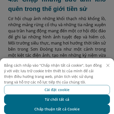
quên trong thế giới tiền sử
Cơ hội chụp ảnh những khối thạch nhũ khổng lồ,
những mảng rừng cổ thụ và những tia nắng xuyên
qua trần hang động mang đến một cơ hội độc đáo
để ghi lại những hình ảnh tuyệt đẹp và hiếm có.
Môi trường siêu thực, mang hơi hướng thời tiền sử
bên trong Sơn Đoòng tựa như một cảnh trong
một kiệt tác điện ảnh, tạo nên những kỷ niệm vừa
ấn tượng về mặt thị giác vừa giàu cảm xúc.
Bằng cách nhấp vào "Chấp nhận tất cả cookie", bạn đồng
ý với việc lưu trữ cookie trên thiết bị của mình để cải
thiện điều hướng trang web, phân tích việc sử dụng
trang và hỗ trợ các nỗ lực tiếp thị của chúng tôi.
Cài đặt cookie
Từ chối tất cả
Chat với NEO
Chấp thuận tất cả Cookie