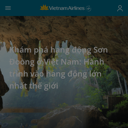
Khám phá hang động Sơn
Đoòng ở Việt Nam: Hành
trình vào hang động lớn
nhất thế giới