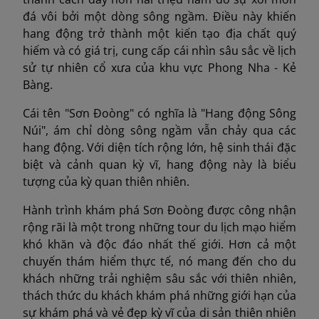
đá vôi bởi một dòng sông ngầm. Điều này khiến
hang động trở thành một kiến tạo địa chất quý
hiếm và có giá trị, cung cấp cái nhìn sâu sắc về lịch
sử tự nhiên cổ xưa của khu vực Phong Nha - Kẻ
Bàng.
Cái tên "Sơn Đoòng" có nghĩa là "Hang động Sông
Núi", ám chỉ dòng sông ngầm vẫn chảy qua các
hang động. Với diện tích rộng lớn, hệ sinh thái đặc
biệt và cảnh quan kỳ vĩ, hang động này là biểu
tượng của kỳ quan thiên nhiên.
Hành trình khám phá Sơn Đoòng được công nhận
rộng rãi là một trong những tour du lịch mạo hiểm
khó khăn và độc đáo nhất thế giới. Hơn cả một
chuyến thám hiểm thực tế, nó mang đến cho du
khách những trải nghiệm sâu sắc với thiên nhiên,
thách thức du khách khám phá những giới hạn của
sự khám phá và vẻ đẹp kỳ vĩ của di sản thiên nhiên