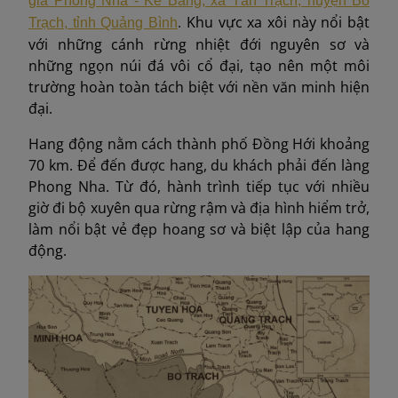
gia Phong Nha - Kẻ Bàng, xã Tân Trạch, huyện Bố
.
Khu vực xa xôi này nổi bật
Trạch, tỉnh Quảng Bình
với những cánh rừng nhiệt đới nguyên sơ và
những ngọn núi đá vôi cổ đại, tạo nên một môi
trường hoàn toàn tách biệt với nền văn minh hiện
đại.
Hang động nằm cách thành phố Đồng Hới khoảng
70 km. Để đến được hang, du khách phải đến làng
Phong Nha. Từ đó, hành trình tiếp tục với nhiều
giờ đi bộ xuyên qua rừng rậm và địa hình hiểm trở,
làm nổi bật vẻ đẹp hoang sơ và biệt lập của hang
động.