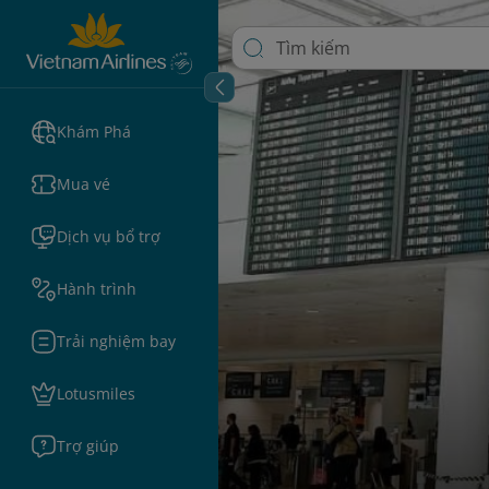
Khám Phá
Mua vé
Dịch vụ bổ trợ
Hành trình
Trải nghiệm bay
Lotusmiles
Trợ giúp