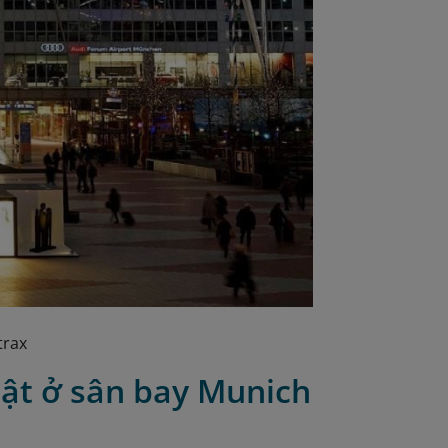
trax
bật ở sân bay Munich