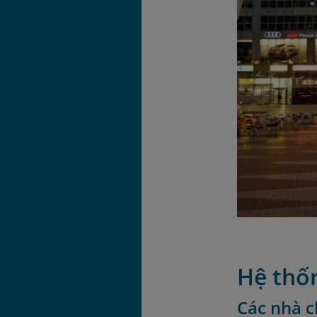
Hệ thốn
Các nhà c