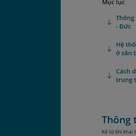
Mục lục
Thông 
- Đức
Hệ thố
ở sân 
Cách d
trung 
Thông t
Kể từ khi khai