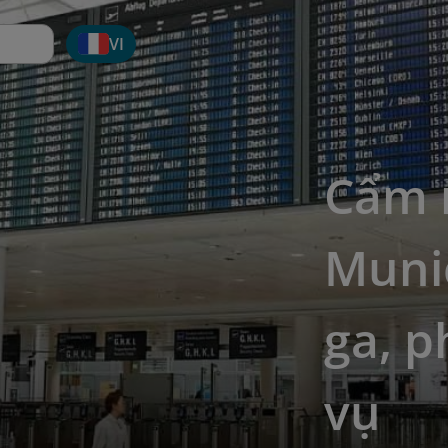
VI
Cẩm 
Muni
ga, p
vụ