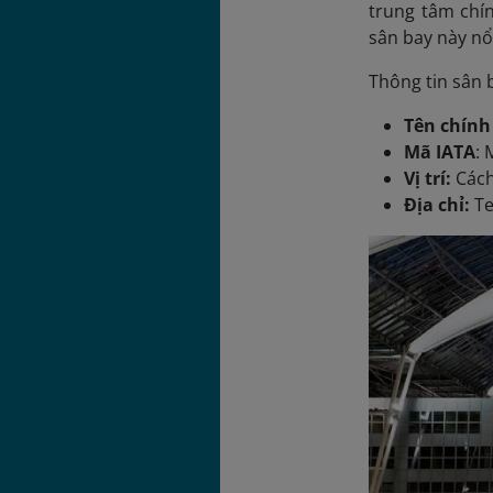
trung tâm chín
sân bay này nổ
Thông tin sân 
Tên chính
Mã IATA
:
Vị trí:
Cách
Địa chỉ:
Te