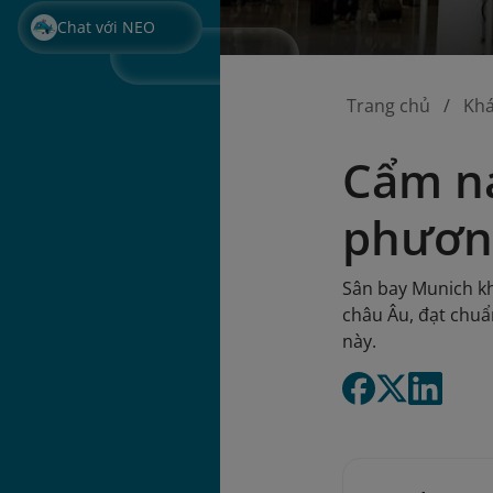
Chat với NEO
Trang chủ
Kh
Cẩm na
phương
Sân bay Munich kh
châu Âu, đạt chuẩ
này.