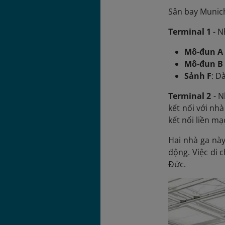
Sân bay Munich
Terminal 1
- N
Mô-đun A 
Mô-đun B 
Sảnh F
: D
Terminal 2
- N
kết nối với nh
kết nối liền mạ
Hai nhà ga này
động. Việc di 
Đức.