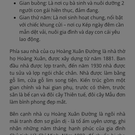
Gian buồng: Là nơi cụ bà sinh và nuôi dưỡng 2
người con gái hiền thục, đảm đang.
Gian thứ năm: Là nơi sinh hoạt chung, nổi bật
với chiếc khung cửi – nơi cụ Kép ngày đêm cần
mẫn dệt vải, nuôi gia đình và dạy con cái yêu
lao động.
Phía sau nhà của cụ Hoàng Xuân Đường là nhà thờ
họ Hoàng Xuân, được xây dựng từ năm 1881. Ban
đầu nhà được lợp tranh, đến năm 1930 nhà được
tu sửa và lợp ngói chắc chắn. Nhà được làm bằng
gỗ lim, cửa gỗ lim song tiện. Kiến trúc gồm một
gian chính và hai gian phụ, trước có thềm, trước
sân là bể cạn và đôi cây Thiên tuế, đôi cây Mẫu đơn
làm bình phong đẹp mắt.
Bên cạnh nhà cụ Hoàng Xuân Đường là ngôi nhà
mái tranh đơn sơ giản dị - là tổ ấm uyên ương, ghi
nhận những năm tháng hạnh phúc của gia đình