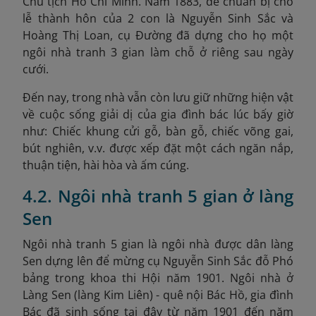
Chủ tịch Hồ Chí Minh. Năm 1883, để chuẩn bị cho
lễ thành hôn của 2 con là Nguyễn Sinh Sắc và
Hoàng Thị Loan, cụ Đường đã dựng cho họ một
ngôi nhà tranh 3 gian làm chỗ ở riêng sau ngày
cưới.
Đến nay, trong nhà vẫn còn lưu giữ những hiện vật
về cuộc sống giải dị của gia đình bác lúc bấy giờ
như: Chiếc khung cửi gỗ, bàn gỗ, chiếc võng gai,
bút nghiên, v.v. được xếp đặt một cách ngăn nắp,
thuận tiện, hài hòa và ấm cúng.
4.2. Ngôi nhà tranh 5 gian ở làng
Sen
Ngôi nhà tranh 5 gian là ngôi nhà được dân làng
Sen dựng lên để mừng cụ Nguyễn Sinh Sắc đỗ Phó
bảng trong khoa thi Hội năm 1901. Ngôi nhà ở
Làng Sen (làng Kim Liên) - quê nội Bác Hồ, gia đình
Bác đã sinh sống tại đây từ năm 1901 đến năm