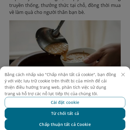
truyền thống, thưởng thức tại chỗ, đồng thời mua
về làm quà cho người thân bạn bè.
Bằng cách nhấp vào "Chấp nhận tất cả cookie", bạn đồng
ý với việc lưu trữ cookie trên thiết bị của mình để cải
thiện điều hướng trang web, phân tích việc sử dụng
trang và hỗ trợ các nỗ lực tiếp thị của chúng tôi.
Cài đặt cookie
Tương Nam Đàn, đặc sản trứ danh được làm nên từ sự
khéo léo, tỉ mỉ của người dân xứ Nghệ.
Từ chối tất cả
Chat với NEO
3. Đền Ông Hoàng Mười Nghệ An:
Tọa lạc tại xã
Chấp thuận tất cả Cookie