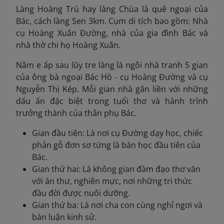
Làng Hoàng Trù hay làng Chùa là quê ngoại của
Bác, cách làng Sen 3km. Cụm di tích bao gồm: Nhà
cụ Hoàng Xuân Đường, nhà của gia đình Bác và
nhà thờ chi họ Hoàng Xuân.
Nằm e ấp sau lũy tre làng là ngôi nhà tranh 5 gian
của ông bà ngoại Bác Hồ - cụ Hoàng Đường và cụ
Nguyễn Thị Kép. Mỗi gian nhà gắn liền với những
dấu ấn đặc biệt trong tuổi thơ và hành trình
trưởng thành của thân phụ Bác.
Gian đầu tiên: Là nơi cụ Đường dạy học, chiếc
phản gỗ đơn sơ từng là bàn học đầu tiên của
Bác.
Gian thứ hai: Là không gian đàm đạo thơ văn
với án thư, nghiên mực, nơi những tri thức
đầu đời được nuôi dưỡng.
Gian thứ ba: Là nơi cha con cùng nghỉ ngơi và
bàn luận kinh sử.