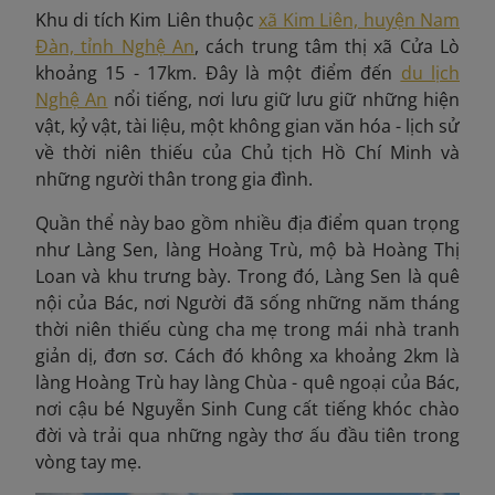
Khu di tích Kim Liên thuộc
xã Kim Liên, huyện Nam
Đàn, tỉnh Nghệ An
, cách trung tâm thị xã Cửa Lò
khoảng 15 - 17km. Đây là một điểm đến
du lịch
Nghệ An
nổi tiếng, nơi lưu giữ lưu giữ những hiện
vật, kỷ vật, tài liệu, một không gian văn hóa - lịch sử
về thời niên thiếu của Chủ tịch Hồ Chí Minh và
những người thân trong gia đình.
Quần thể này bao gồm nhiều địa điểm quan trọng
như Làng Sen, làng Hoàng Trù, mộ bà Hoàng Thị
Loan và khu trưng bày. Trong đó, Làng Sen là quê
nội của Bác, nơi Người đã sống những năm tháng
thời niên thiếu cùng cha mẹ trong mái nhà tranh
giản dị, đơn sơ. Cách đó không xa khoảng 2km là
làng Hoàng Trù hay làng Chùa - quê ngoại của Bác,
nơi cậu bé Nguyễn Sinh Cung cất tiếng khóc chào
đời và trải qua những ngày thơ ấu đầu tiên trong
vòng tay mẹ.