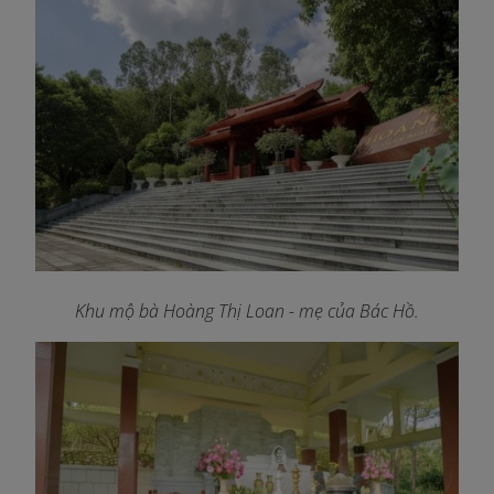
Khu mộ bà Hoàng Thị Loan - mẹ của Bác Hồ.