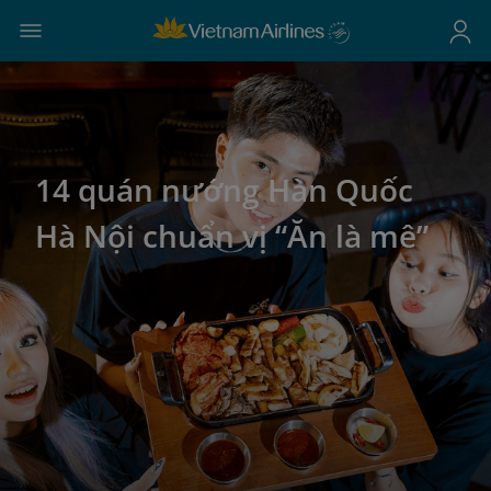
14 quán nướng Hàn Quốc
Hà Nội chuẩn vị “Ăn là mê”