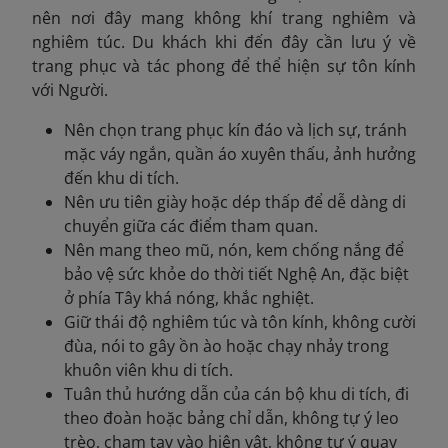
nên nơi đây mang không khí trang nghiêm và
nghiêm túc. Du khách khi đến đây cần lưu ý về
trang phục và tác phong để thể hiện sự tôn kính
với Người.
Nên chọn trang phục kín đáo và lịch sự, tránh
mặc váy ngắn, quần áo xuyên thấu, ảnh hưởng
đến khu di tích.
Nên ưu tiên giày hoặc dép thấp để dễ dàng di
chuyển giữa các điểm tham quan.
Nên mang theo mũ, nón, kem chống nắng để
bảo vệ sức khỏe do thời tiết Nghệ An, đặc biệt
ở phía Tây khá nóng, khắc nghiệt.
Giữ thái độ nghiêm túc và tôn kính, không cười
đùa, nói to gây ồn ào hoặc chạy nhảy trong
khuôn viên khu di tích.
Tuân thủ hướng dẫn của cán bộ khu di tích, đi
theo đoàn hoặc bảng chỉ dẫn, không tự ý leo
trèo, chạm tay vào hiện vật, không tự ý quay