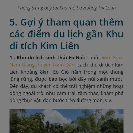
Phòng trưng bày tại Khu mộ bà Hoàng Thị Loan
5. Gợi ý tham quan thêm
các điểm du lịch gần Khu
di tích Kim Liên
1 - Khu du lịch sinh thái Eo Gió:
Thuộc
xóm 5, xã
Nam Giang, huyện Nam Đàn
,
cách khu di tích Kim
Liên khoảng 8km, Eo Gió nằm trong một thung
lũng rừng, được bao bọc bởi dãy núi xanh mướt.
Đến đây, du khách có thể trải nghiệm những hoạt
động ngoài trời như cắm trại, tắm thác, khám phá
động thực vật, dạo bước trên đường mòn, v.v.