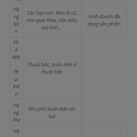
Hà
Các loại nón: Nón lá cũ,
ng
Kinh doanh đa
nón quai thao, nón dứa,
Nó
dạng sản phẩm
mũ lính,...
n
Ph
ố
Mới
,
Thuốc bắc, buôn bán sỉ
Ph
thuốc bắc
úc
Kiế
n
Hà
Khu phố buôn bán vải
ng
lụa
The
Hà