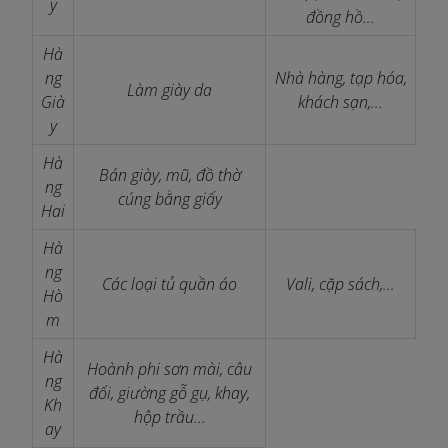
y
đồng hồ...
Hà
ng
Nhà hàng, tạp hóa,
Làm giày da
Già
khách sạn,...
y
Hà
Bán giày, mũ, đồ thờ
ng
cúng bằng giấy
Hai
Hà
ng
Các loại tủ quần áo
Vali, cặp sách,...
Hò
m
Hà
Hoành phi sơn mài, câu
ng
đối, giường gỗ gụ, khay,
Kh
hộp trầu...
ay