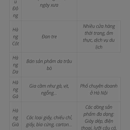
u
ngày xưa
Đô
ng
Nhiều cửa hàng
Hà
thời trang, ẩm
ng
Đan tre
thực, dịch vụ du
Cót
lịch
Hà
Bán sản phẩm da trâu
ng
bò
Da
Hà
Gia cầm như gà, vịt,
Phố chuyên doanh
ng
ngỗng...
ở Hà Nội
Gà
Các dòng sản
Hà
phẩm đa dạng:
ng
Các loại giấy, chiếu chỉ,
Giày dép, điện
Già
giấy, bìa cứng, carton...
thoại, lưỡi câu cá,