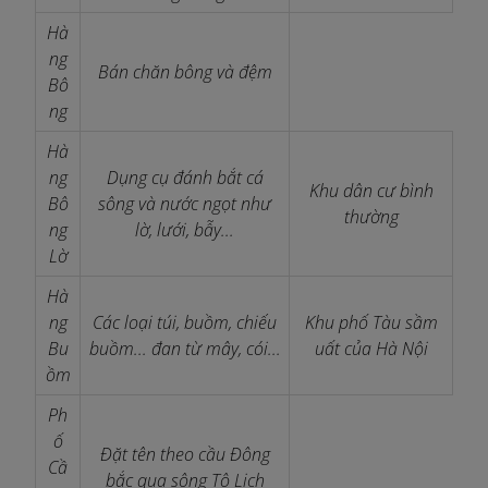
Hà
ng
Bán chăn bông và đệm
Bô
ng
Hà
ng
Dụng cụ đánh bắt cá
Khu dân cư bình
Bô
sông và nước ngọt như
thường
ng
lờ, lưới, bẫy...
Lờ
Hà
ng
Các loại túi, buồm, chiếu
Khu phố Tàu sầm
Bu
buồm... đan từ mây, cói...
uất của Hà Nội
ồm
Ph
ố
Đặt tên theo cầu Đông
Cầ
bắc qua sông Tô Lịch