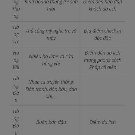
ng
Kinh doanh thùng tre sơn
Điểm đến hấp dẫn
Thù
mài
khách du lịch
ng
Hà
Thủ công mỹ nghệ tre và
Địa điểm check-in
ng
mây
độc đáo
Tre
Hà
Điểm đến du lịch
Nhiều họ Ilme và cửa
ng
mang phong cách
hàng vôi
Vôi
Pháp cổ điển
Hà
Nhạc cụ truyền thống:
ng
Đàn tranh, đàn bầu, đàn
Đà
nhị,...
n
Hà
ng
Buôn bán đậu
Điểm du lịch
Đậ
u