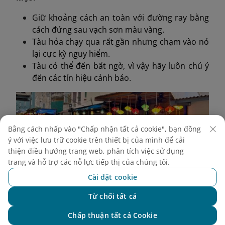
Giữ khoảng cách an toàn với đường ray bằng
cách đứng sau vạch sơn màu vàng.
Tàu hỏa chạy qua rất gần nhưng chạm vào nó
lại cực kỳ nguy hiểm.
Tàu có thể đến bất ngờ, vì vậy hãy luôn chú ý
đến các tín hiệu cảnh báo.
Bằng cách nhấp vào "Chấp nhận tất cả cookie", bạn đồng
ý với việc lưu trữ cookie trên thiết bị của mình để cải
thiện điều hướng trang web, phân tích việc sử dụng
trang và hỗ trợ các nỗ lực tiếp thị của chúng tôi.
Cài đặt cookie
Từ chối tất cả
Chat với NEO
Chấp thuận tất cả Cookie