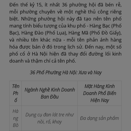
Đến thế kỷ 15, ít nhất 36 phường hội đã bén rễ,
mỗi phường chuyên về một nghề thủ công riêng
biệt. Những phường hội này đã tạo nên tên phố
mang tính biểu tượng của khu phố - Hàng Bạc (Phố
Bạc), Hàng Đào (Phố Lụa), Hàng Mã (Phố Đồ Giấy),
và nhiều tên khác nữa - mỗi tên phản ánh hàng
hóa được bán ở đó trong lịch sử. Đến nay, một số
phố cổ ở Hà Nội hiện đã thay đổi đường lối kinh
doanh và thậm chí cả tên phố.
36 Phố Phường Hà Nội: Xưa và Nay
Tên
Mặt Hàng Kinh
Ngành Nghề Kinh Doanh
Ph
Doanh Phổ Biến
Ban Đầu
ố
Hiện Nay
Hà
Dụng cụ đan lát tre như
ng
Đa dạng sản phẩm
nồi, rổ, khay
Bồ