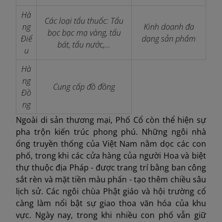
Hà
Các loại tẩu thuốc: Tẩu
ng
Kinh doanh đa
bọc bạc mạ vàng, tẩu
Điế
dạng sản phẩm
bát, tẩu nước,...
u
Hà
ng
Cung cấp đồ đồng
Đồ
ng
Ngoài di sản thương mại, Phố Cổ còn thể hiện sự
pha trộn kiến ​​trúc phong phú. Những ngôi nhà
ống truyền thống của Việt Nam nằm dọc các con
phố, trong khi các cửa hàng của người Hoa và biệt
thự thuộc địa Pháp - được trang trí bằng ban công
sắt rèn và mặt tiền màu phấn - tạo thêm chiều sâu
lịch sử. Các ngôi chùa Phật giáo và hội trường cổ
càng làm nổi bật sự giao thoa văn hóa của khu
vực. Ngày nay, trong khi nhiều con phố vẫn giữ