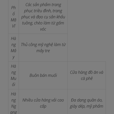
Các sản phẩm trang
Ph
phục triều đình, trang
ố
phục và đạo cụ sân khấu
Mã
tuồng, chèo làm từ gấm
Vĩ
vóc
Hà
ng
Thủ công mỹ nghệ làm từ
Mâ
mây tre
y
Hà
ng
Cửa hàng đồ ăn và
Buôn bán muối
Mu
cà phê
ối
Hà
ng
Nhiều cửa hàng vải cao
Đa dạng quần áo,
Ng
cấp
giày dép, mỹ phẩm
ang