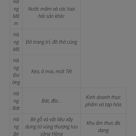
Hà
ng
Nước mắm và các loại
Mắ
hải sản khác
m
Hà
ng
Đồ trang trí, đồ thờ cúng
Mã
Hà
ng
Kẹo, ô mai, mứt Tết
Đư
ờng
Hà
Kinh doanh thực
ng
Bát, đĩa...
phẩm và tạp hóa
Bát
Hà
Bè gỗ và vật liệu xây
Khu ẩm thực đa
ng
dựng từ vùng thượng lưu
dạng
Bè
sông Hồng