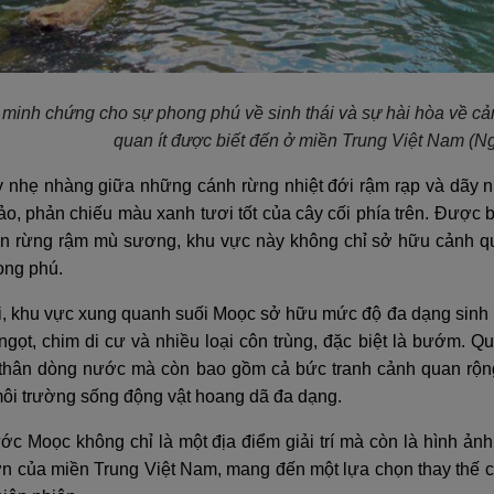
 minh chứng cho sự phong phú về sinh thái và sự hài hòa về c
quan ít được biết đến ở miền Trung Việt Nam
(Ng
 nhẹ nhàng giữa những cánh rừng nhiệt đới rậm rạp và dãy nú
o, phản chiếu màu xanh tươi tốt của cây cối phía trên. Được 
án rừng rậm mù sương, khu vực này không chỉ sở hữu cảnh 
ong phú.
i, khu vực xung quanh suối Moọc sở hữu mức độ đa dạng sinh h
gọt, chim di cư và nhiều loại côn trùng, đặc biệt là bướm. Q
thân dòng nước mà còn bao gồm cả bức tranh cảnh quan rộng
môi trường sống động vật hoang dã đa dạng.
c Moọc không chỉ là một địa điểm giải trí mà còn là hình ảnh
ơn của miền Trung Việt Nam, mang đến một lựa chọn thay thế c