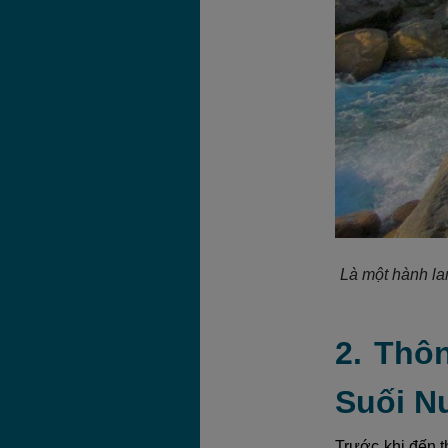
Là một hành la
2. Thô
Suối N
Trước khi đến t