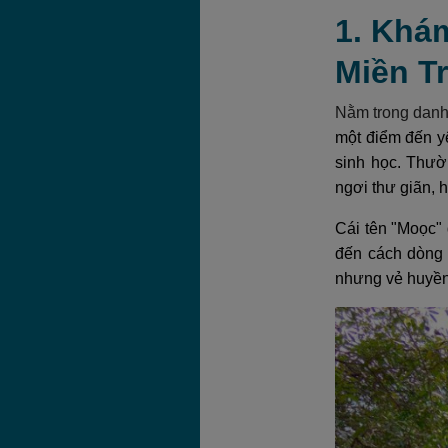
1. Khá
Miền T
Nằm trong danh
một điểm đến y
sinh học. Thườ
ngơi thư giãn, 
Cái tên "Moọc" 
đến cách dòng 
nhưng vẻ huyền