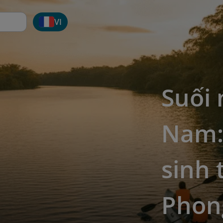
VI
Suối 
Nam:
sinh 
Phon