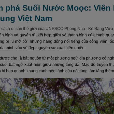
m phá Suối Nước Moọc: Viên
rung Việt Nam
 sách di sản thế giới của UNESCO Phong Nha - Kẻ Bang Vườn
ên bình và quyến rũ, kết hợp giữa vẻ thanh bình của cảnh qua
ng bị lu mờ bởi những hang động nổi tiếng của công viên, 
hòa mình vào vẻ đẹp nguyên sơ của thiên nhiên.
được cho là bắt nguồn từ một phương ngữ địa phương có nghĩa 
suối bất ngờ xuất hiện giữa những tảng đá. Mặc dù truyền thu
 bí bao quanh khung cảnh hẻo lánh của nó càng làm tăng thêm