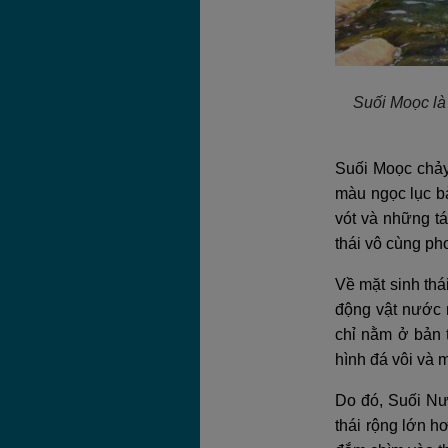
Suối Moọc là
Suối Moọc chảy
màu ngọc lục bả
vót và những t
thái vô cùng ph
Về mặt sinh thá
động vật nước n
chỉ nằm ở bản 
hình đá vôi và 
Do đó, Suối Nướ
thái rộng lớn h