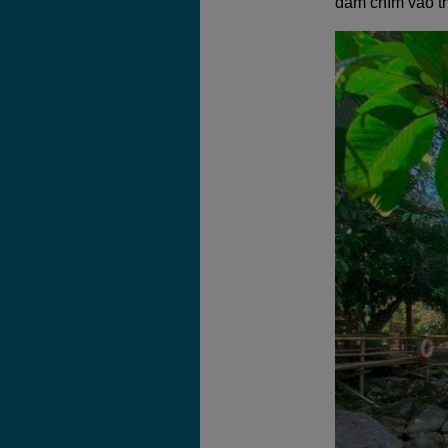
đắm chìm vào th