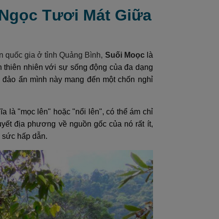
 Ngọc Tươi Mát Giữa
 quốc gia ở tỉnh Quảng Bình,
Suối Moọc
là
n thiên nhiên với sự sống động của đa dạng
ốc đảo ẩn mình này mang đến một chốn nghỉ
là "mọc lên" hoặc "nổi lên", có thể ám chỉ
yết địa phương về nguồn gốc của nó rất ít,
 sức hấp dẫn.