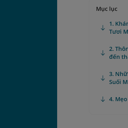
Mục lục
1. Khá
Tươi M
2. Thô
đến t
3. Nhữ
Suối 
4. Mẹo