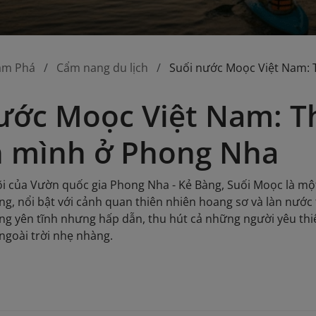
ám Phá
Cẩm nang du lịch
Suối nước Moọc Việt Nam: 
ước Moọc Việt Nam: T
n mình ở Phong Nha
i của Vườn quốc gia Phong Nha - Kẻ Bàng, Suối Moọc là một
ọng, nổi bật với cảnh quan thiên nhiên hoang sơ và làn nướ
g yên tĩnh nhưng hấp dẫn, thu hút cả những người yêu th
ngoài trời nhẹ nhàng.