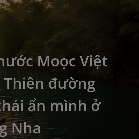
nước Moọc Việt
 Thiên đường
thái ẩn mình ở
g Nha