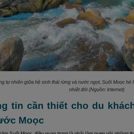
ng tự nhiên giữa hệ sinh thái rừng và nước ngọt, Suối Moọc hé
nhiệt đới
(Nguồn: Internet)
ng tin cần thiết cho du khác
ước Moọc
hăm Suối Moọc, điều quan trọng là phải làm quen với những thô