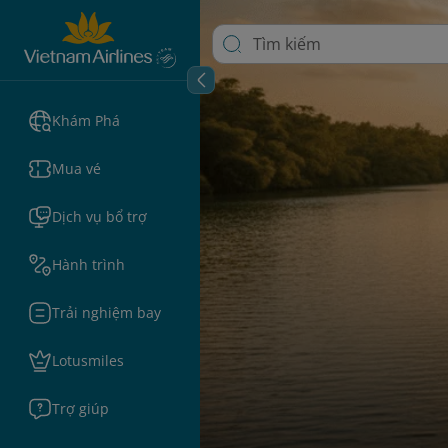
Khám Phá
Mua vé
Dịch vụ bổ trợ
Hành trình
Trải nghiệm bay
Lotusmiles
Trợ giúp