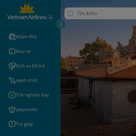
Khám Phá
Mua vé
Dịch vụ bổ trợ
Hành trình
Trải nghiệm bay
Lotusmiles
Trợ giúp