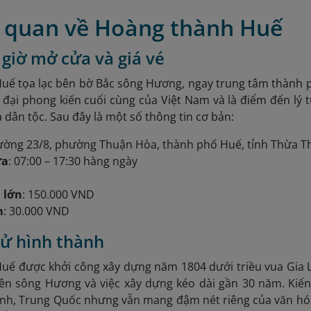
g quan về Hoàng thành Huế
í, giờ mở cửa và giá vé
ế tọa lạc bên bờ Bắc sông Hương, ngay trung tâm thành ph
 đại phong kiến cuối cùng của Việt Nam và là điểm đến lý t
 dân tộc. Sau đây là một số thông tin cơ bản:
ường 23/8, phường Thuận Hòa, thành phố Huế, tỉnh Thừa T
ửa
: 07:00 – 17:30 hàng ngày
 lớn
: 150.000 VND
m
: 30.000 VND
 sử hình thành
uế được khởi công xây dựng năm 1804
dưới triều vua Gia 
 bên sông Hương và việc xây dựng kéo dài gần 30 năm. Ki
nh, Trung Quốc nhưng vẫn mang đậm nét riêng của văn hóa