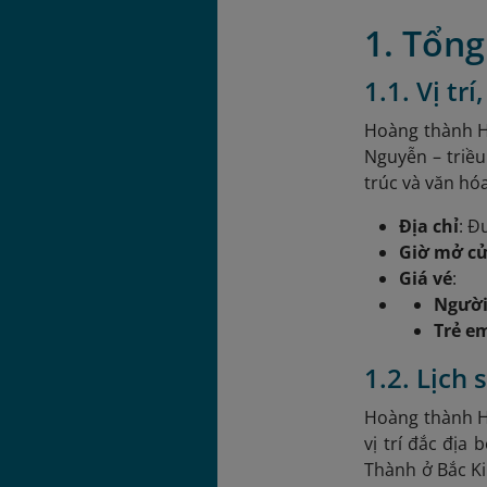
1. Tổn
1.1. Vị tr
Hoàng thành Hu
Nguyễn – triều
trúc và văn hóa
Địa chỉ
: Đ
Giờ mở c
Giá vé
:
Người
Trẻ e
1.2. Lịch
Hoàng thành H
vị trí đắc địa
Thành ở Bắc Ki