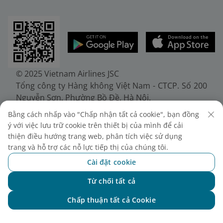
© 2025 Vietnam Airlines JSC
Tổng công ty Hàng không Việt Nam - CTCP. Số 200
Nguyễn Sơn, Phường Bồ Đề, Hà Nội.
Điện thoại: (+84-24) 38272289. Fax: (+84-24)
Bằng cách nhấp vào "Chấp nhận tất cả cookie", bạn đồng
38722375
ý với việc lưu trữ cookie trên thiết bị của mình để cải
Giấy chứng nhận đăng ký doanh nghiệp, mã số
thiện điều hướng trang web, phân tích việc sử dụng
doanh nghiệp 0100107518, đăng ký lần đầu ngày
trang và hỗ trợ các nỗ lực tiếp thị của chúng tôi.
30/6/2010, đăng ký thay đổi lần thứ 10 ngày
Cài đặt cookie
24/7/2025, cấp bởi Sở Tài chính Thành phố Hà Nội.
Từ chối tất cả
Chat với NEO
Chấp thuận tất cả Cookie