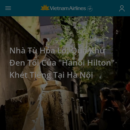
Nhà Tù Hỏa Lò: Quá Khứ
Đen Tối Của "Hanoi Hilton"
Khét Tiếng Tại Hà Nội