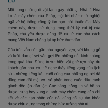
Lồ
Một trong những di vật lạnh gáy nhất tại Nhà tù Hỏa
Lò là máy chém của Pháp, một lời nhắc nhở nghiệt
ngã về hệ thống công lý tàn bạo thời thuộc địa. Máy
chém này, được sử dụng trong thời kỳ cai trị của
Pháp, chủ yếu được dùng để xử tử các nhà cách
mạng Việt Nam chống lại áp bức thực dân.
Cấu trúc vẫn còn gần như nguyên vẹn, với khung gỗ
và lưỡi dao gỉ sét vẫn gợi lên những nỗi kinh hoàng
trong quá khứ. Đứng trước hiện vật ghê rợn này, du
khách gần như có thể nghe thấy tiếng vọng của lịch
sử - những tiếng kêu cuối cùng của những người đã
dũng cảm đối mặt với số phận trong cuộc đấu tranh
giành độc lập dân tộc. Các bảng thông tin và hồ sơ
được trưng bày xung quanh máy chém cung cấp chi
tiết về các nạn nhân của nó, củng cố sự tàn khốc
được chịu đựng trong những bức tường nhà tù.