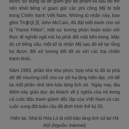
được sử dụng lại để giam giữ tội phạm và sau đó trở
nên khét tiếng vì giam giữ các phi công Mỹ bị bắt
trong Chiến tranh Việt Nam. Những tù nhân này, bao
gồm Th参议员 John McCain, đã đặt biệt danh cho nó
là "Hanoi Hilton", một sự tương phản hoàn toàn với
thực tế nghiệt ngã mà họ phải đối mặt bên trong. Mặc
dù có tiếng xấu, một số tù nhân Mỹ sau đó kể lại rằng
họ được đối xử tương đối tốt so với các trại chiến
tranh khác.
Năm 1993, phần lớn khu phức hợp nhà tù đã bị phá
dỡ để nhường chỗ cho cơ sở hạ tầng hiện đại, chỉ để
lại một phần nhỏ làm bảo tàng lịch sử. Ngày nay, địa
điểm này giáo dục du khách về ý nghĩa của nó trong
cả cuộc đấu tranh giành độc lập của Việt Nam và các
cuộc xung đột toàn cầu đã định hình thế kỷ 20.
Hiện tại, Nhà tù Hỏa Lò là một bảo tàng lịch sử tại Hà
Nội (Nguồn: Internet)