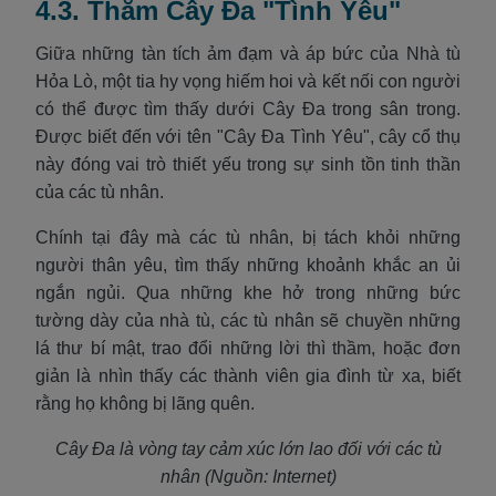
4.3. Thăm Cây Đa "Tình Yêu"
Giữa những tàn tích ảm đạm và áp bức của Nhà tù
Hỏa Lò, một tia hy vọng hiếm hoi và kết nối con người
có thể được tìm thấy dưới Cây Đa trong sân trong.
Được biết đến với tên "Cây Đa Tình Yêu", cây cổ thụ
này đóng vai trò thiết yếu trong sự sinh tồn tinh thần
của các tù nhân.
Chính tại đây mà các tù nhân, bị tách khỏi những
người thân yêu, tìm thấy những khoảnh khắc an ủi
ngắn ngủi. Qua những khe hở trong những bức
tường dày của nhà tù, các tù nhân sẽ chuyền những
lá thư bí mật, trao đổi những lời thì thầm, hoặc đơn
giản là nhìn thấy các thành viên gia đình từ xa, biết
rằng họ không bị lãng quên.
Cây Đa là vòng tay cảm xúc lớn lao đối với các tù
nhân (Nguồn: Internet)