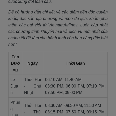
cuộc xung đột toàn cầu.
Để có hướng dẫn chi tiết về các điểm đến độc quyền
khác, đặc sản địa phương và mẹo du lịch, khám phá
thêm các bài viết từ VietnamAirlines. Luôn cập nhật
các chương trình khuyến mãi và dịch vụ mới nhất của
chúng tôi để làm cho hành trình của bạn càng đặc biệt
hơn!
Tên
Đườ
Ngày
Thời Gian
ng
Le
Thứ Hai
06:10 AM, 11:40 AM
Dua
- Chủ
03:30 PM, 06:00 PM, 07:10 PM,
n
Nhật
07:50 PM, 09:00 PM
Phun
Thứ Hai
08:30 AM, 09:30 AM, 11:50 AM
g
- Thứ
03:15 PM, 07:50 PM, 09:15 PM,
Hun