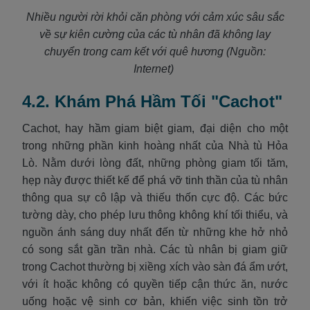
Nhiều người rời khỏi căn phòng với cảm xúc sâu sắc
về sự kiên cường của các tù nhân đã không lay
chuyển trong cam kết với quê hương (Nguồn:
Internet)
4.2. Khám Phá Hầm Tối "Cachot"
Cachot, hay hầm giam biệt giam, đại diện cho một
trong những phần kinh hoàng nhất của Nhà tù Hỏa
Lò. Nằm dưới lòng đất, những phòng giam tối tăm,
hẹp này được thiết kế để phá vỡ tinh thần của tù nhân
thông qua sự cô lập và thiếu thốn cực độ. Các bức
tường dày, cho phép lưu thông không khí tối thiểu, và
nguồn ánh sáng duy nhất đến từ những khe hở nhỏ
có song sắt gần trần nhà. Các tù nhân bị giam giữ
trong Cachot thường bị xiềng xích vào sàn đá ẩm ướt,
với ít hoặc không có quyền tiếp cận thức ăn, nước
uống hoặc vệ sinh cơ bản, khiến việc sinh tồn trở