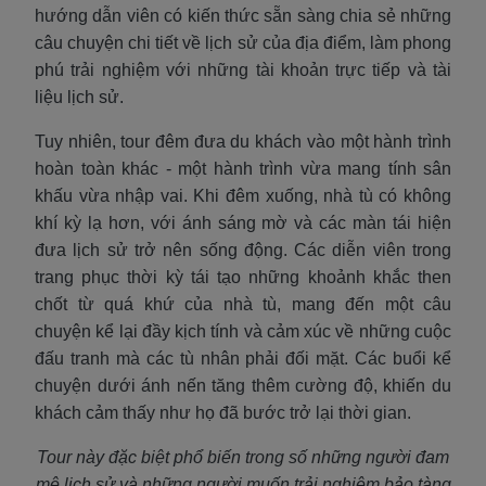
hướng dẫn viên có kiến thức sẵn sàng chia sẻ những
câu chuyện chi tiết về lịch sử của địa điểm, làm phong
phú trải nghiệm với những tài khoản trực tiếp và tài
liệu lịch sử.
Tuy nhiên, tour đêm đưa du khách vào một hành trình
hoàn toàn khác - một hành trình vừa mang tính sân
khấu vừa nhập vai. Khi đêm xuống, nhà tù có không
khí kỳ lạ hơn, với ánh sáng mờ và các màn tái hiện
đưa lịch sử trở nên sống động. Các diễn viên trong
trang phục thời kỳ tái tạo những khoảnh khắc then
chốt từ quá khứ của nhà tù, mang đến một câu
chuyện kể lại đầy kịch tính và cảm xúc về những cuộc
đấu tranh mà các tù nhân phải đối mặt. Các buổi kể
chuyện dưới ánh nến tăng thêm cường độ, khiến du
khách cảm thấy như họ đã bước trở lại thời gian.
Tour này đặc biệt phổ biến trong số những người đam
mê lịch sử và những người muốn trải nghiệm bảo tàng