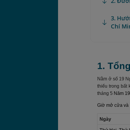
2. Đườ
3. Hướ
Chí Min
1. Tổng
Nằm ở số 19
Ng
thiếu trong bấ
tháng 5
Năm 199
Giờ mở cửa và 
Ngày