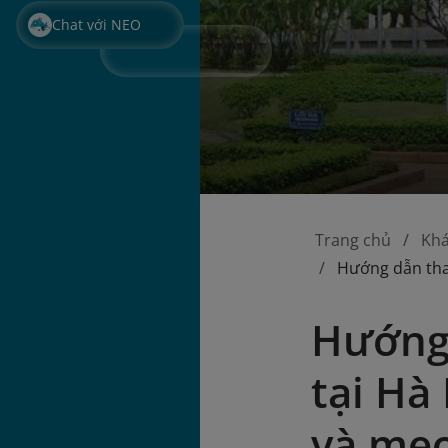
Chat với NEO
Trang chủ
Kh
Hướng dẫn tha
Hướng
tại Hà
và mẹo