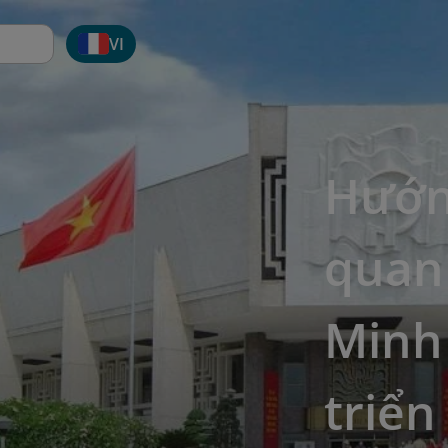
VI
Hướn
quan
Minh 
triển