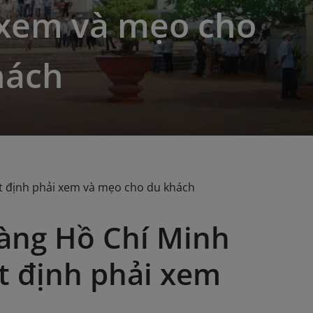
 xem và mẹo cho
hách
t định phải xem và mẹo cho du khách
àng Hồ Chí Minh
ất định phải xem