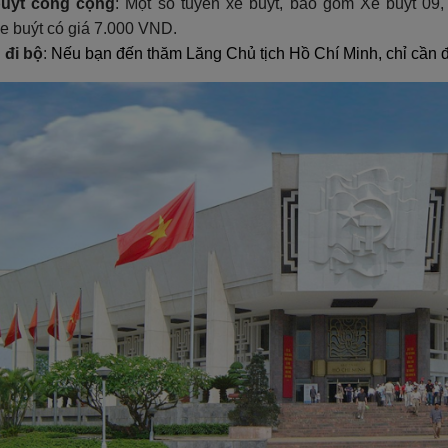
uýt công cộng
:
Một số tuyến xe buýt, bao gồm Xe buýt 09,
xe buýt có giá 7.000 VND.
 đi bộ
:
Nếu bạn đến thăm Lăng Chủ tịch Hồ Chí Minh, chỉ cần đi