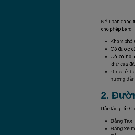
Nếu bạn đang tự
cho phép bạn:
Khám phá s
Có được cái
Có cơ hội 
khứ của đấ
Được ở tro
hướng dẫn 
2. Đườ
Bảo tàng Hồ Chí
Bằng Taxi
Bằng xe 