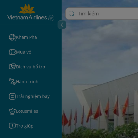
Khám Phá
Mua vé
Dịch vụ bổ trợ
Hành trình
Trải nghiệm bay
Lotusmiles
Trợ giúp