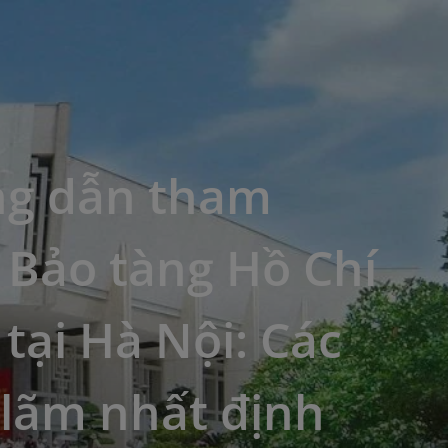
g dẫn tham
 Bảo tàng Hồ Chí
tại Hà Nội: Các
 lãm nhất định