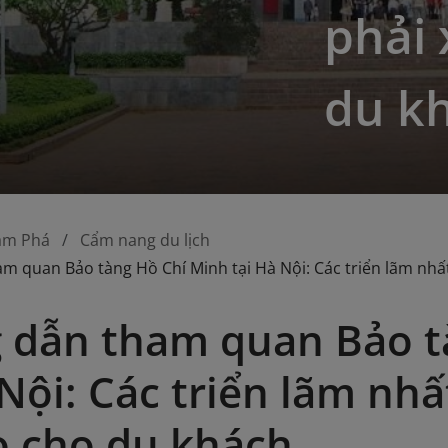
phải
du k
ám Phá
Cẩm nang du lịch
m quan Bảo tàng Hồ Chí Minh tại Hà Nội: Các triển lãm nhấ
 dẫn tham quan Bảo t
 Nội: Các triển lãm nh
 cho du khách