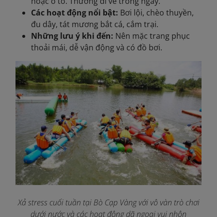
hoặc ô tô. Thường đi về trong ngày.
Các hoạt động nổi bật:
Bơi lội, chèo thuyền,
đu dây, tát mương bắt cá, cắm trại.
Những lưu ý khi đến:
Nên mặc trang phục
thoải mái, dễ vận động và có đồ bơi.
Xả stress cuối tuần tại Bò Cạp Vàng với vô vàn trò chơi
dưới nước và các hoạt động dã ngoại vui nhộn