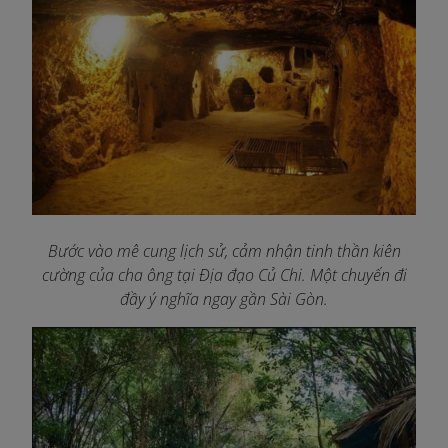
Bước vào mê cung lịch sử, cảm nhận tinh thần kiên
cường của cha ông tại Địa đạo Củ Chi. Một chuyến đi
đầy ý nghĩa ngay gần Sài Gòn.