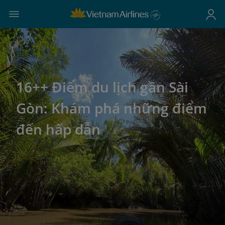
16++ Điểm du lịch gần Sài
Gòn: Khám phá những điểm
đến hấp dẫn