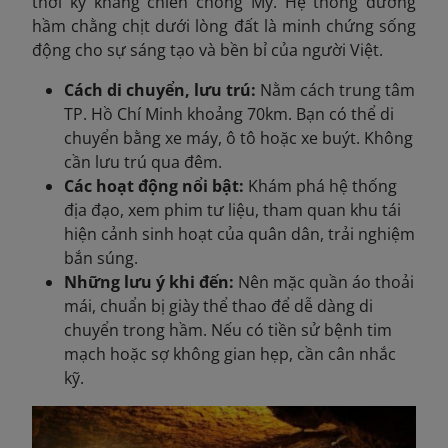
thời kỳ kháng chiến chống Mỹ. Hệ thống đường
hầm chằng chịt dưới lòng đất là minh chứng sống
động cho sự sáng tạo và bền bỉ của người Việt.
Cách di chuyển, lưu trú:
Nằm cách trung tâm
TP. Hồ Chí Minh khoảng 70km. Bạn có thể di
chuyển bằng xe máy, ô tô hoặc xe buýt. Không
cần lưu trú qua đêm.
Các hoạt động nổi bật:
Khám phá hệ thống
địa đạo, xem phim tư liệu, tham quan khu tái
hiện cảnh sinh hoạt của quân dân, trải nghiệm
bắn súng.
Những lưu ý khi đến:
Nên mặc quần áo thoải
mái, chuẩn bị giày thể thao để dễ dàng di
chuyển trong hầm. Nếu có tiền sử bệnh tim
mạch hoặc sợ không gian hẹp, cần cân nhắc
kỹ.