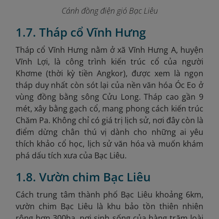
Cánh đồng điện gió Bạc Liêu
1.7. Tháp cổ Vĩnh Hưng
Tháp cổ Vĩnh Hưng nằm ở xã Vĩnh Hưng A, huyện
Vĩnh Lợi, là công trình kiến trúc cổ của người
Khơme (thời kỳ tiền Angkor), được xem là ngọn
tháp duy nhất còn sót lại của nền văn hóa Óc Eo ở
vùng đồng bằng sông Cửu Long. Tháp cao gần 9
mét, xây bằng gạch cổ, mang phong cách kiến trúc
Chăm Pa. Không chỉ có giá trị lịch sử, nơi đây còn là
điểm dừng chân thú vị dành cho những ai yêu
thích khảo cổ học, lịch sử văn hóa và muốn khám
phá dấu tích xưa của Bạc Liêu.
1.8. Vườn chim Bạc Liêu
Cách trung tâm thành phố Bạc Liêu khoảng 6km,
vườn chim Bạc Liêu là khu bảo tồn thiên nhiên
rộng hơn 300ha, nơi sinh sống của hàng trăm loài