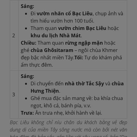
Sáng:
Đi
vườn nhãn cổ Bạc Liêu
, chụp ảnh và
tìm hiểu vườn hơn 100 tuổi.
Tham quan
vườn chim Bạc Liêu
hoặc
2
khu du lịch Nhà Mát
.
Chiều:
Tham quan
rừng ngập mặn
hoặc
ghé
chùa Ghôsitaram
– ngôi chùa Khmer
đẹp bậc nhất miền Tây.
Tối:
Tự do khám phá
ẩm thực đêm.
Sáng:
Di chuyển đến
nhà thờ Tắc Sậy
và
chùa
Hưng Thiện
.
3
Ghé mua đặc sản mang về: ba khía chua
ngọt, khô cá, bánh pía, v.v.
Trưa:
Ăn trưa nhẹ, khởi hành về lại.
Bạc Liêu không chỉ níu chân du khách bằng vẻ đẹp
dung dị của miền Tây sông nước mà còn bởi nét văn
hóa đậm đà bản sắc, gắn liền với câu vọng cổ, bản “Dạ