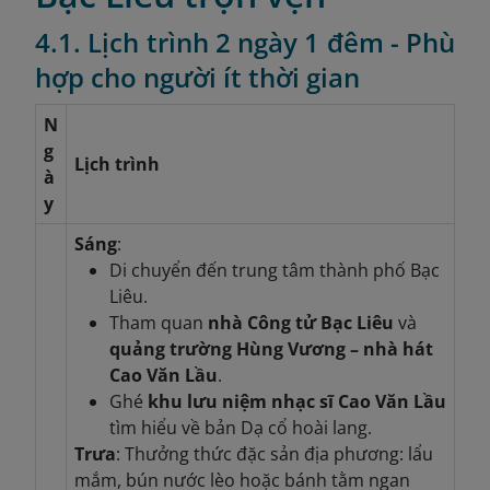
4.1. Lịch trình 2 ngày 1 đêm - Phù
hợp cho người ít thời gian
N
g
Lịch trình
à
y
Sáng
:
Di chuyển đến trung tâm thành phố Bạc
Liêu.
Tham quan
nhà Công tử Bạc Liêu
và
quảng trường Hùng Vương – nhà hát
Cao Văn Lầu
.
Ghé
khu lưu niệm nhạc sĩ Cao Văn Lầu
tìm hiểu về bản Dạ cổ hoài lang.
Trưa
: Thưởng thức đặc sản địa phương: lẩu
mắm, bún nước lèo hoặc bánh tằm ngan