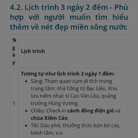
4.2. Lịch trình 3 ngày 2 đêm - Phù
hợp với người muốn tìm hiểu
thêm về nét đẹp miền sông nước
N
g
Lịch trình
à
y
Tương tự như lịch trình 2 ngày 1 đêm:
Sáng: Tham quan cụm di tích trong
trung tâm: nhà Công tử Bạc Liêu, Khu
lưu niệm nhạc sĩ Cao Văn Lầu, quảng
1
trường Hùng Vương.
Chiều: Check-in
cánh đồng điện gió
và
chùa Xiêm Cán
.
Tối: Dạo phố, thưởng thức bún bò cay,
bánh tằm, v.v.