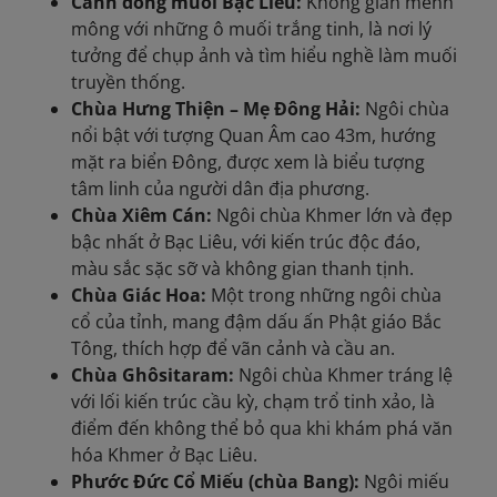
Cánh đồng muối Bạc Liêu:
Không gian mênh
mông với những ô muối trắng tinh, là nơi lý
tưởng để chụp ảnh và tìm hiểu nghề làm muối
truyền thống.
Chùa Hưng Thiện – Mẹ Đông Hải:
Ngôi chùa
nổi bật với tượng Quan Âm cao 43m, hướng
mặt ra biển Đông, được xem là biểu tượng
tâm linh của người dân địa phương.
Chùa Xiêm Cán:
Ngôi chùa Khmer lớn và đẹp
bậc nhất ở Bạc Liêu, với kiến trúc độc đáo,
màu sắc sặc sỡ và không gian thanh tịnh.
Chùa Giác Hoa:
Một trong những ngôi chùa
cổ của tỉnh, mang đậm dấu ấn Phật giáo Bắc
Tông, thích hợp để vãn cảnh và cầu an.
Chùa Ghôsitaram:
Ngôi chùa Khmer tráng lệ
với lối kiến trúc cầu kỳ, chạm trổ tinh xảo, là
điểm đến không thể bỏ qua khi khám phá văn
hóa Khmer ở Bạc Liêu.
Phước Đức Cổ Miếu (chùa Bang):
Ngôi miếu