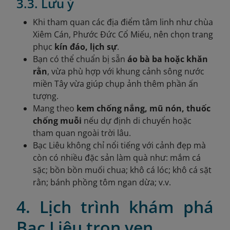
3.3. Lưu ý
Khi tham quan các địa điểm tâm linh như chùa
Xiêm Cán, Phước Đức Cổ Miếu, nên chọn trang
phục
kín đáo, lịch sự
.
Bạn có thể chuẩn bị sẵn
áo bà ba hoặc khăn
rằn
, vừa phù hợp với khung cảnh sông nước
miền Tây vừa giúp chụp ảnh thêm phần ấn
tượng.
Mang theo
kem chống nắng, mũ nón, thuốc
chống muỗi
nếu dự định di chuyển hoặc
tham quan ngoài trời lâu.
Bạc Liêu không chỉ nổi tiếng với cảnh đẹp mà
còn có nhiều đặc sản làm quà như: mắm cá
sặc; bồn bồn muối chua; khô cá lóc; khô cá sặt
rằn; bánh phồng tôm ngan dừa; v.v.
4. Lịch trình khám phá
Bạc Liêu trọn vẹn