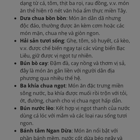
dạng từ cá, tôm, thịt ba rọi, rau đồng, v.v. món
ăn thể hiện rõ nét văn hóa ẩm thực miền Tây.
Dưa chua bồn bồn
: Món ăn dân dã nhưng
độc đáo, thường được ăn kèm cơm hoặc các
món mặn, chua nhẹ và giòn ngon.
Hải sản tươi sống
: Ghẹ, tôm, sò huyết, cá kèo,
v.v. được chế biến ngay tại các vùng biển Bạc
Liêu, giữ được vị ngọt tự nhiên.
Bún bò cay
: Đậm đà, cay nồng và thơm vị sả,
đây là món ăn gắn liền với người dân địa
phương qua nhiều thế hệ.
Ba khía chua ngọt
: Món ăn đặc trưng miền
sông nước, ba khía được muối rồi trộn với tỏi,
ớt, đường, chanh cho vị chua ngọt hấp dẫn.
Bún nước lèo
: Kết hợp vị ngọt thanh của nước
dùng cá lóc với mắm và các loại rau sống tươi
ngon.
Bánh tằm Ngan Dừa
: Món ăn nổi bật với
phần bánh mềm, nước cốt dừa béo ngậy và