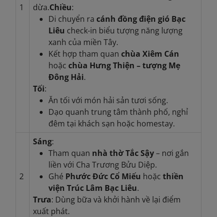
1
dừa.
Chiều
:
Di chuyển ra
cánh đồng điện gió Bạc
Liêu
check-in biểu tượng năng lượng
xanh của miền Tây.
Kết hợp tham quan
chùa Xiêm Cán
hoặc
chùa Hưng Thiện – tượng Mẹ
Đông Hải
.
Tối
:
Ăn tối với món hải sản tươi sống.
Dạo quanh trung tâm thành phố, nghỉ
đêm tại khách sạn hoặc homestay.
Sáng
:
Tham quan
nhà thờ Tắc Sậy
– nơi gắn
liền với Cha Trương Bửu Diệp.
2
Ghé
Phước Đức Cổ Miếu
hoặc
thiền
viện Trúc Lâm Bạc Liêu
.
Trưa
: Dùng bữa và khởi hành về lại điểm
xuất phát.