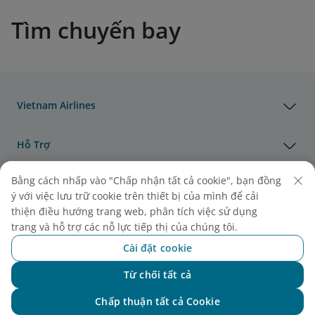
Tìm chuyến bay
Vietnam Airlines
Hỗ Trợ
Bằng cách nhấp vào "Chấp nhận tất cả cookie", bạn đồng
Pháp Lý
ý với việc lưu trữ cookie trên thiết bị của mình để cải
thiện điều hướng trang web, phân tích việc sử dụng
Thông Tin Hữu Ích
trang và hỗ trợ các nỗ lực tiếp thị của chúng tôi.
Cài đặt cookie
Đại lý & Đối tác
Từ chối tất cả
Chat với NEO
Chấp thuận tất cả Cookie
Vận Tải Hàng Hóa