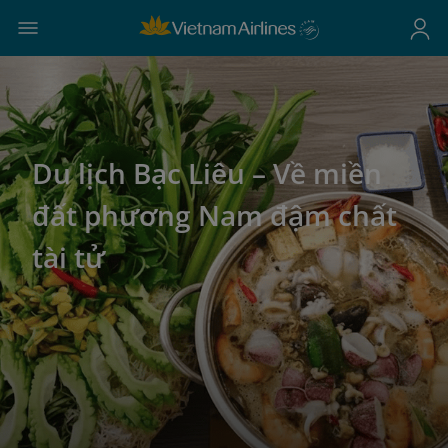
Du lịch Bạc Liêu – Về miền
đất phương Nam đậm chất
tài tử