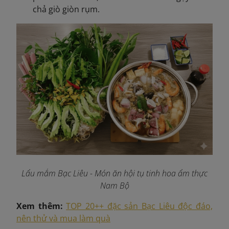
chả giò giòn rụm.
Lẩu mắm Bạc Liêu - Món ăn hội tụ tinh hoa ẩm thực
Nam Bộ
Xem thêm:
TOP 20++ đặc sản Bạc Liêu độc đáo,
nên thử và mua làm quà