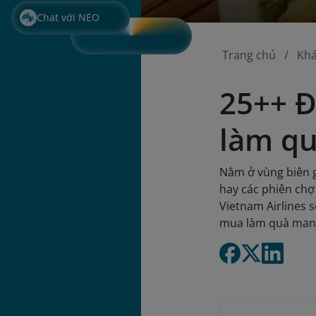
Chat với NEO
Trang chủ
Kh
25++ Đ
làm q
Nằm ở vùng biên g
hay các phiên chợ
Vietnam Airlines 
mua làm quà mang