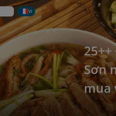
VI
25++
Sơn 
mua 