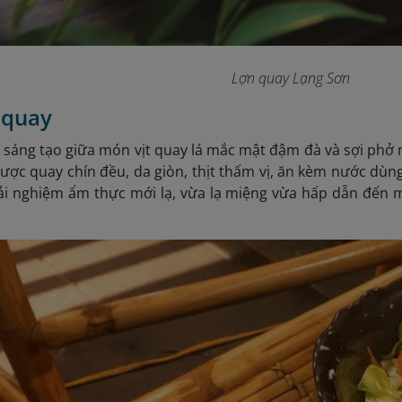
Lợn quay Lạng Sơn
t quay
 sáng tạo giữa món vịt quay lá mắc mật đậm đà và sợi ph
được quay chín đều, da giòn, thịt thấm vị, ăn kèm nước dùn
rải nghiệm ẩm thực mới lạ, vừa lạ miệng vừa hấp dẫn đến 