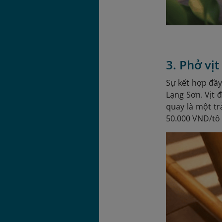
3. Phở vị
Sự kết hợp đầy
Lạng Sơn. Vịt 
quay là một t
50.000 VND/tô