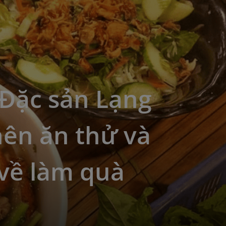
 Đặc sản Lạng
nên ăn thử và
về làm quà