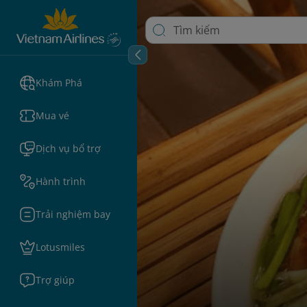
Khám Phá
Mua vé
Dịch vụ bổ trợ
Hành trình
Trải nghiệm bay
Lotusmiles
Trợ giúp