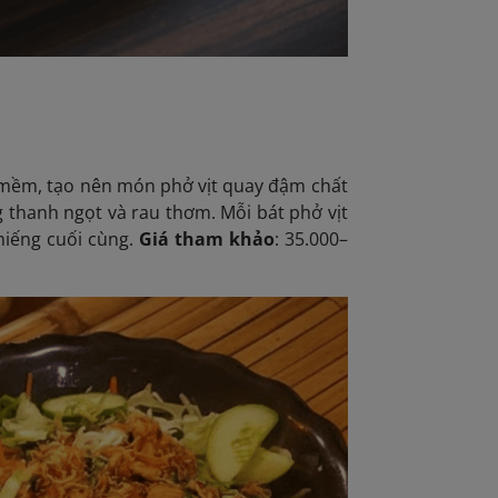
ở mềm, tạo nên món phở vịt quay đậm chất
g thanh ngọt và rau thơm. Mỗi bát phở vịt
miếng cuối cùng.
Giá tham khảo
: 35.000–