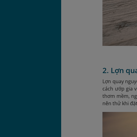
2. Lợn qu
Lợn quay nguyê
cách ướp gia v
thơm mềm, ngọt
nên thử khi đặ