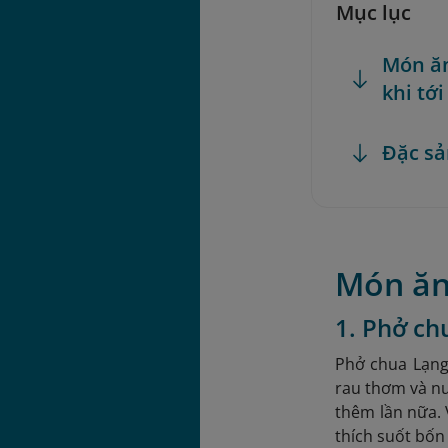
Mục lục
Món ăn
khi tới
Đặc sả
Món ăn
1. Phở ch
Phở chua Lạng 
rau thơm và nư
thêm lần nữa. 
thích suốt bố