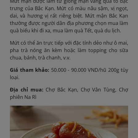
Mứt mận được làm từ giống mận vàng quả to đặc
trưng của Bắc Kạn. Mứt có màu nâu sậm, vị ngọt,
dai, và hương vị rất riêng biệt. Mứt mận Bắc Kạn
thường được người dân địa phương chọn mua làm
quà biếu khi đi xa, mua làm quà Tết, quà du lịch.
Mứt có thể ăn trực tiếp với đặc tính dẻo như ô mai,
pha trà nóng ăn kèm hoặc làm topping cho sữa
chua, bánh, trà chanh, v.v.
Giá tham khảo:
50.000 - 90.000 VND/hũ 200g tùy
loại.
Địa chỉ mua:
Chợ Bắc Kạn, Chợ Vân Tùng, Chợ
phiên Na Rì