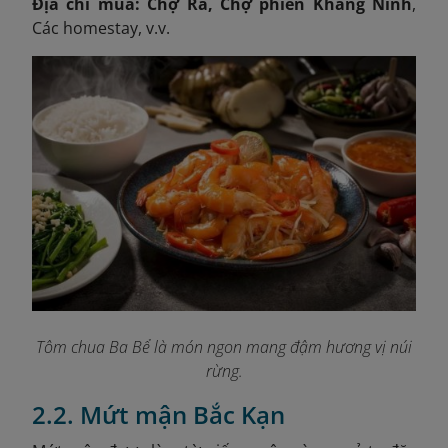
Địa chỉ mua: Chợ Rã, Chợ phiên Khang Ninh
,
Các homestay, v.v.
Tôm chua Ba Bể là món ngon mang đậm hương vị núi
rừng.
2.2. Mứt mận Bắc Kạn