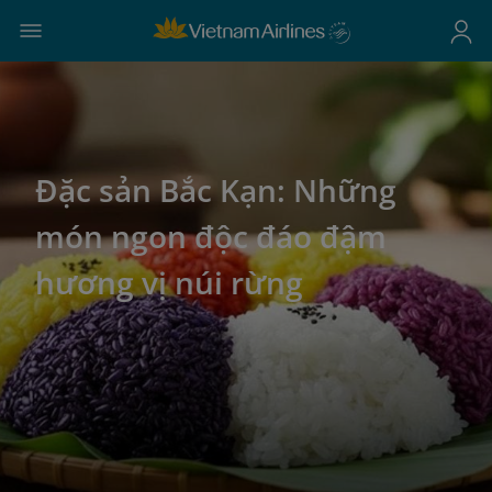
Đặc sản Bắc Kạn: Những
món ngon độc đáo đậm
hương vị núi rừng