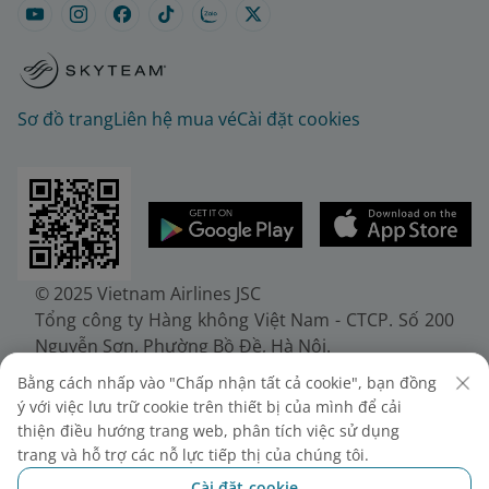
Sơ đồ trang
Liên hệ mua vé
Cài đặt cookies
© 2025 Vietnam Airlines JSC
Tổng công ty Hàng không Việt Nam - CTCP. Số 200
Nguyễn Sơn, Phường Bồ Đề, Hà Nội.
Điện thoại: (+84-24) 38272289. Fax: (+84-24)
Bằng cách nhấp vào "Chấp nhận tất cả cookie", bạn đồng
38722375
ý với việc lưu trữ cookie trên thiết bị của mình để cải
Giấy chứng nhận đăng ký doanh nghiệp, mã số
thiện điều hướng trang web, phân tích việc sử dụng
doanh nghiệp 0100107518, đăng ký lần đầu ngày
trang và hỗ trợ các nỗ lực tiếp thị của chúng tôi.
30/6/2010, đăng ký thay đổi lần thứ 10 ngày
Cài đặt cookie