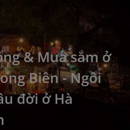
ống & Mua sắm ở
ong Biên - Ngôi
âu đời ở Hà
h