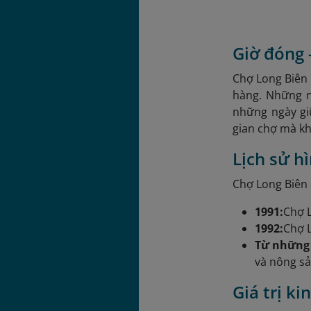
Giờ đóng 
Chợ Long Biên 
hàng. Những n
những ngày gi
gian chợ mà k
Lịch sử h
Chợ Long Biên c
1991:
Chợ L
1992:
Chợ L
Từ những
và nông sả
Giá trị k