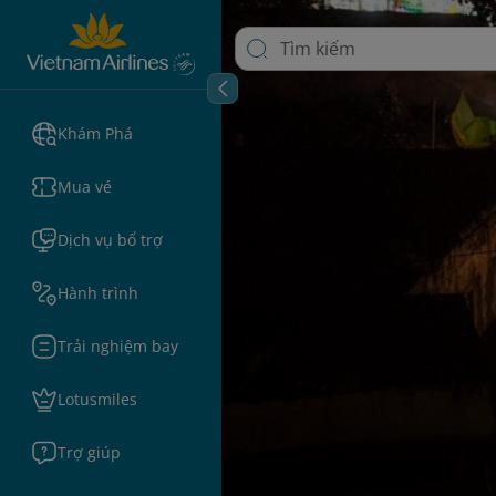
Khám Phá
Mua vé
Dịch vụ bổ trợ
Hành trình
Trải nghiệm bay
Lotusmiles
Trợ giúp