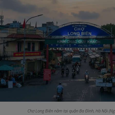
Chợ Long Biên nằm tại quận Ba Đình, Hà Nội (Ngu