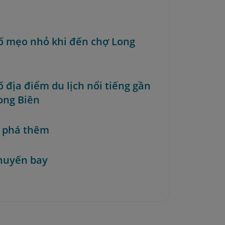
ố mẹo nhỏ khi đến chợ Long
ố địa điểm du lịch nổi tiếng gần
ong Biên
 phá thêm
huyến bay