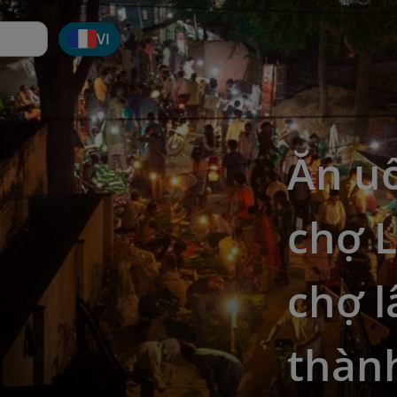
VI
Ăn u
chợ L
chợ l
thàn