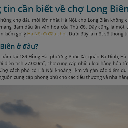
 tin cần biết về chợ Long Biê
những chợ đầu mối lớn nhất Hà Nội, chợ Long Biên không c
mang đậm dấu ấn văn hóa của Thủ đô. Đây cũng là một 
ìm kiếm gợi ý
Hà Nội đi đâu chơi
. Dưới đây là một số thông t
Biên ở đâu?
, nằm tại 189 Hồng Hà, phường Phúc Xá, quận Ba Đình, Hà 
ới diện tích 27.000m², chợ cung cấp nhiều loại hàng hóa từ 
 Chợ cách phố cổ Hà Nội khoảng 1km và gần các điểm du 
nguồn cung cấp phong phú cho các tiểu thương và nhà hàn