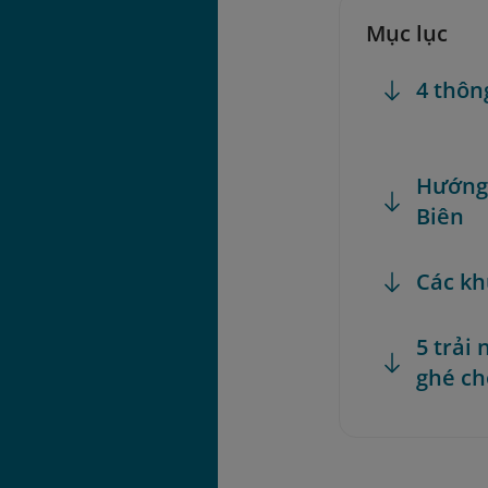
Mục lục
4 thôn
Hướng 
Biên
Các kh
5 trải
ghé ch