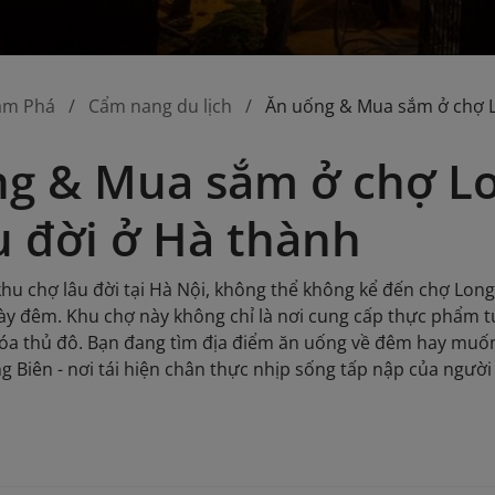
ám Phá
Cẩm nang du lịch
Ăn uống & Mua sắm ở chợ Lo
g & Mua sắm ở chợ Lo
u đời ở Hà thành
u chợ lâu đời tại Hà Nội, không thể không kể đến chợ Lon
ày đêm. Khu chợ này không chỉ là nơi cung cấp thực phẩm
a thủ đô. Bạn đang tìm địa điểm ăn uống về đêm hay muốn 
 Biên - nơi tái hiện chân thực nhịp sống tấp nập của người