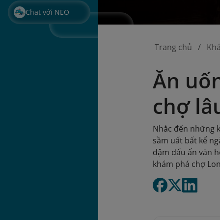
Chat với NEO
Trang chủ
Kh
Ăn uốn
chợ lâ
Nhắc đến những kh
sầm uất bất kể ng
đậm dấu ấn văn hó
khám phá chợ Long