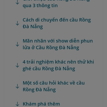
qua 3 thông tin
Cách di chuyển đến cầu Rồng
Đà Nẵng
Mãn nhãn với show diễn phun
lửa ở Cầu Rồng Đà Nẵng
4 trải nghiệm khác nên thử khi
ghé cầu Rồng Đà Nẵng
Một số câu hỏi khác về cầu
Rồng Đà Nẵng
Khám phá thêm