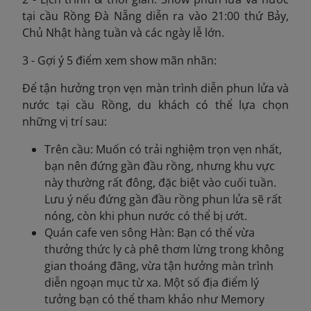
tại cầu Rồng Đà Nẵng diễn ra vào 21:00 thứ Bảy,
Chủ Nhật hàng tuần và các ngày lễ lớn.
3 - Gợi ý 5 điểm xem show mãn nhãn:
Để tận hưởng trọn vẹn màn trình diễn phun lửa và
nước tại cầu Rồng, du khách có thể lựa chọn
những vị trí sau:
Trên cầu: Muốn có trải nghiệm trọn vẹn nhất,
bạn nên đứng gần đầu rồng, nhưng khu vực
này thường rất đông, đặc biệt vào cuối tuần.
Lưu ý nếu đứng gần đầu rồng phun lửa sẽ rất
nóng, còn khi phun nước có thể bị ướt.
Quán cafe ven sông Hàn: Bạn có thể vừa
thưởng thức ly cà phê thơm lừng trong không
gian thoáng đãng, vừa tận hưởng màn trình
diễn ngoạn mục từ xa. Một số địa điểm lý
tưởng bạn có thể tham khảo như Memory