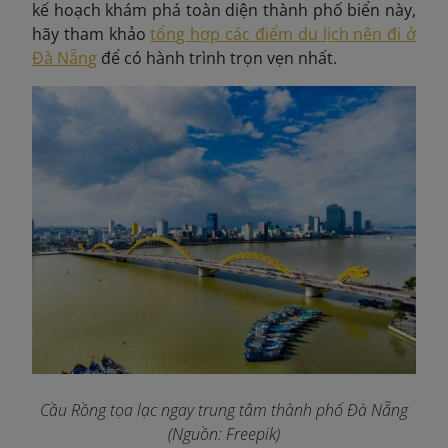
kế hoạch khám phá toàn diện thành phố biển này,
hãy tham khảo
tổng hợp các điểm du lịch nên đi ở
Đà Nẵng
để có hành trình trọn vẹn nhất.
Cầu Rồng tọa lạc ngay trung tâm thành phố Đà Nẵng
(Nguồn: Freepik)