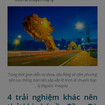
Trong thời gian diễn ra show, cầu Rồng sẽ cấm phương
tiện lưu thông, bạn nên sắp xếp lộ trình di chuyển hợp
lý (Nguồn: Freepik)
4 trải nghiệm khác nên