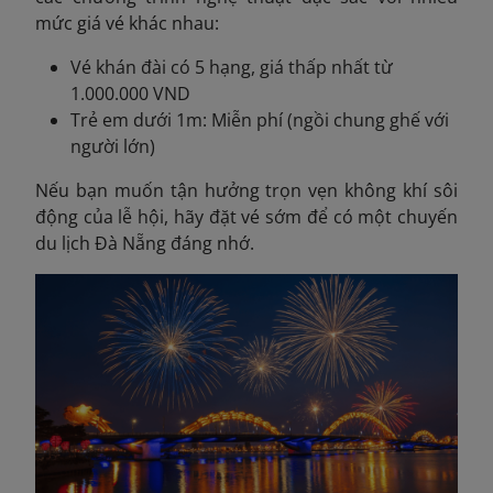
mức giá vé khác nhau:
Vé khán đài có 5 hạng, giá thấp nhất từ
1.000.000 VND
Trẻ em dưới 1m: Miễn phí (ngồi chung ghế với
người lớn)
Nếu bạn muốn tận hưởng trọn vẹn không khí sôi
động của lễ hội, hãy đặt vé sớm để có một chuyến
du lịch Đà Nẵng đáng nhớ.