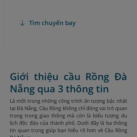
Tìm chuyến bay
Giới thiệu cầu Rồng Đà
Nẵng qua 3 thông tin
Là một trong những công trình ấn tượng bậc nhất
tại Đà Nẵng, Cầu Rồng không chỉ đóng vai trò quan
trọng trong giao thông mà còn là biểu tượng du
lịch độc đáo của thành phố. Dưới đây là ba thông
tin quan trọng giúp bạn hiểu rõ hơn về Cầu Rồng