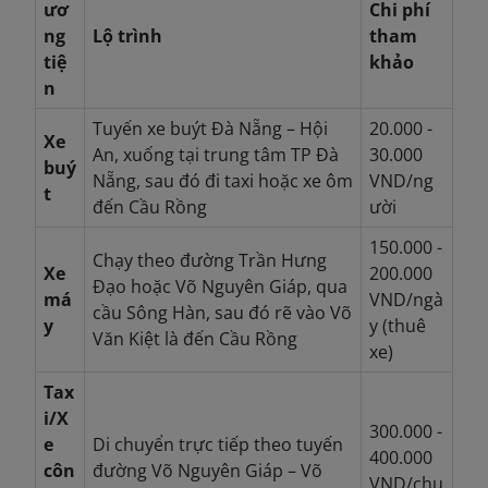
ươ
Chi phí
ng
Lộ trình
tham
tiệ
khảo
n
Tuyến xe buýt Đà Nẵng – Hội
20.000 -
Xe
An, xuống tại trung tâm TP Đà
30.000
buý
Nẵng, sau đó đi taxi hoặc xe ôm
VND/ng
t
đến Cầu Rồng
ười
150.000 -
Chạy theo đường Trần Hưng
Xe
200.000
Đạo hoặc Võ Nguyên Giáp, qua
má
VND/ngà
cầu Sông Hàn, sau đó rẽ vào Võ
y
y (thuê
Văn Kiệt là đến Cầu Rồng
xe)
Tax
i/X
300.000 -
e
Di chuyển trực tiếp theo tuyến
400.000
côn
đường Võ Nguyên Giáp – Võ
VND/chu