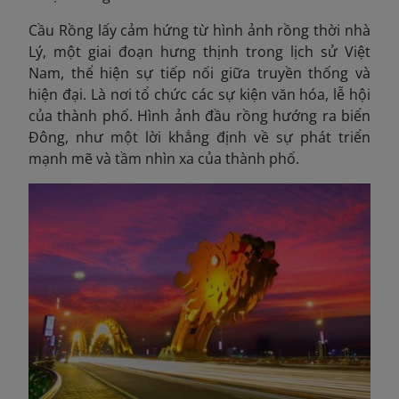
Cầu Rồng lấy cảm hứng từ hình ảnh rồng thời nhà
Lý, một giai đoạn hưng thịnh trong lịch sử Việt
Nam, thể hiện sự tiếp nối giữa truyền thống và
hiện đại. Là nơi tổ chức các sự kiện văn hóa, lễ hội
của thành phố. Hình ảnh đầu rồng hướng ra biển
Đông, như một lời khẳng định về sự phát triển
mạnh mẽ và tầm nhìn xa của thành phố.