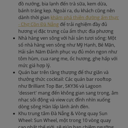
đồ nướng, bia lạnh đến trà sữa, kem dừa,
bánh tráng kẹp. Ngoài ra, du khách cũng nên
dành thời gian
khám phá thiên đường ẩm thực
- Chợ Cồn Đà Nẵng
để trải nghiệm đầy đủ
hương vị đặc trưng của ẩm thực địa phương
Nhà hàng ven sông với hải sản tươi sống: Một
số nhà hàng ven sông như Mỹ Hạnh, Bé Mặn,
Hải sản Năm Đảnh phục vụ đủ món ngon như
tôm hùm, cua rang me, ốc hương, ghẹ hấp với
mức giá hợp lý.
Quán bar trên tầng thượng để thư giãn và
thưởng thức cocktail: Các quán bar rooftop
như Brilliant Top Bar, SKY36 và Lagoon
'dessert' mang đến không gian sang trọng, âm
nhạc sôi động và view cực đỉnh nhìn xuống
dòng sông Hàn lấp lánh ánh đèn.
Khu trung tâm Đà Nẵng & Vòng quay Sun
Wheel: Sun Wheel, một trong 10 vòng quay
cao nhất thế giới, sẽ giúp bạn chiêm ngưỡng