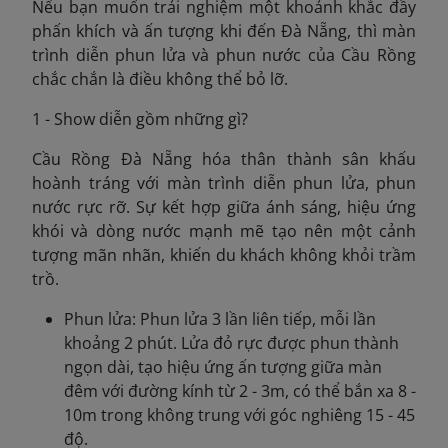
Nếu bạn muốn trải nghiệm một khoảnh khắc đầy
phấn khích và ấn tượng khi đến Đà Nẵng, thì màn
trình diễn phun lửa và phun nước của Cầu Rồng
chắc chắn là điều không thể bỏ lỡ.
1 - Show diễn gồm những gì?
Cầu Rồng Đà Nẵng hóa thân thành sân khấu
hoành tráng với màn trình diễn phun lửa, phun
nước rực rỡ. Sự kết hợp giữa ánh sáng, hiệu ứng
khói và dòng nước mạnh mẽ tạo nên một cảnh
tượng mãn nhãn, khiến du khách không khỏi trầm
trồ.
Phun lửa: Phun lửa 3 lần liên tiếp, mỗi lần
khoảng 2 phút. Lửa đỏ rực được phun thành
ngọn dài, tạo hiệu ứng ấn tượng giữa màn
đêm với đường kính từ 2 - 3m, có thể bắn xa 8 -
10m trong không trung với góc nghiêng 15 - 45
độ.