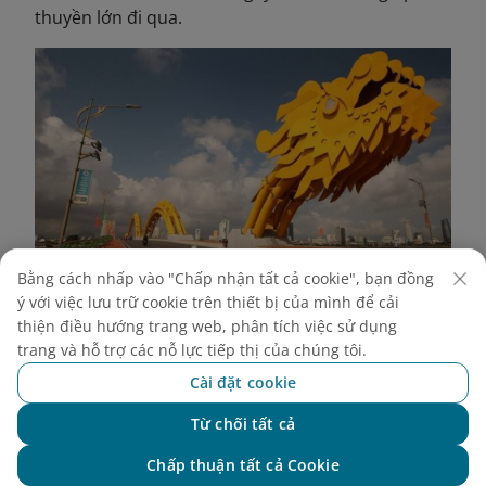
thuyền lớn đi qua.
Bằng cách nhấp vào "Chấp nhận tất cả cookie", bạn đồng
ý với việc lưu trữ cookie trên thiết bị của mình để cải
thiện điều hướng trang web, phân tích việc sử dụng
trang và hỗ trợ các nỗ lực tiếp thị của chúng tôi.
Cầu Rồng Đà Nẵng là cây cầu cố định, không có chức
Cài đặt cookie
năng quay (Nguồn: Freepik)
Từ chối tất cả
Cầu Rồng Đà Nẵng
không chỉ là công trình kiến trúc ấn
Chat với NEO
tượng mà còn là điểm nhấn văn hóa, du lịch hấp dẫn,
Chấp thuận tất cả Cookie
thu hút du khách bởi màn phun lửa, phun nước đầy