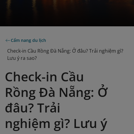
Cẩm nang du lịch
Check-in Cầu Rồng Đà Nẵng: Ở đâu? Trải nghiệm gì?
Lưu ý ra sao?
Check-in Cầu
Rồng Đà Nẵng: Ở
đâu? Trải
nghiệm gì? Lưu ý