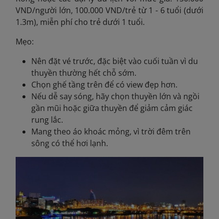
VND/người lớn, 100.000 VND/trẻ từ 1 - 6 tuổi (dưới
1.3m), miễn phí cho trẻ dưới 1 tuổi.
Mẹo:
Nên đặt vé trước, đặc biệt vào cuối tuần vì du
thuyền thường hết chỗ sớm.
Chọn ghế tầng trên để có view đẹp hơn.
Nếu dễ say sóng, hãy chọn thuyền lớn và ngồi
gần mũi hoặc giữa thuyền để giảm cảm giác
rung lắc.
Mang theo áo khoác mỏng, vì trời đêm trên
sông có thể hơi lạnh.