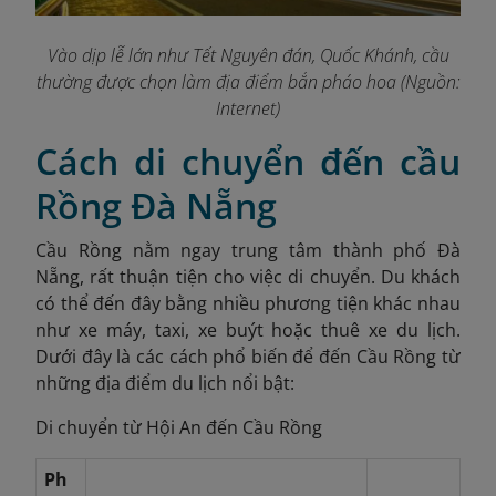
Vào dịp lễ lớn như Tết Nguyên đán, Quốc Khánh, cầu
thường được chọn làm địa điểm bắn pháo hoa (Nguồn:
Internet)
Cách di chuyển đến cầu
Rồng Đà Nẵng
Cầu Rồng nằm ngay trung tâm thành phố Đà
Nẵng, rất thuận tiện cho việc di chuyển. Du khách
có thể đến đây bằng nhiều phương tiện khác nhau
như xe máy, taxi, xe buýt hoặc thuê xe du lịch.
Dưới đây là các cách phổ biến để đến Cầu Rồng từ
những địa điểm du lịch nổi bật:
Di chuyển từ Hội An đến Cầu Rồng
Ph