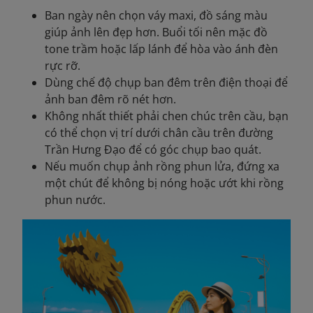
Ban ngày nên chọn váy maxi, đồ sáng màu
giúp ảnh lên đẹp hơn. Buổi tối nên mặc đồ
tone trầm hoặc lấp lánh để hòa vào ánh đèn
rực rỡ.
Dùng chế độ chụp ban đêm trên điện thoại để
ảnh ban đêm rõ nét hơn.
Không nhất thiết phải chen chúc trên cầu, bạn
có thể chọn vị trí dưới chân cầu trên đường
Trần Hưng Đạo để có góc chụp bao quát.
Nếu muốn chụp ảnh rồng phun lửa, đứng xa
một chút để không bị nóng hoặc ướt khi rồng
phun nước.