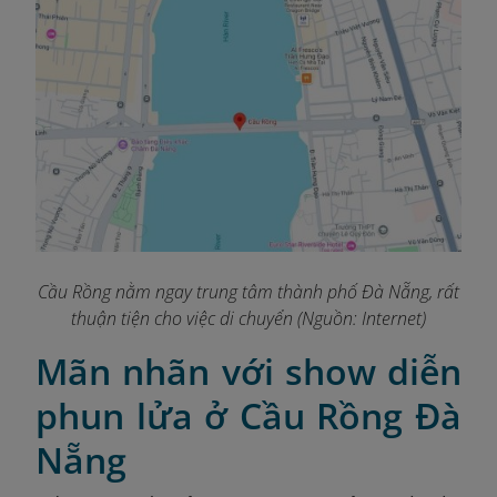
Cầu Rồng nằm ngay trung tâm thành phố Đà Nẵng, rất
thuận tiện cho việc di chuyển (Nguồn: Internet)
Mãn nhãn với show diễn
phun lửa ở Cầu Rồng Đà
Nẵng