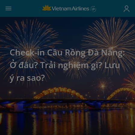
Check-in Cầu Rồng Đà Nẵng:
Ở đâu? Trải nghiệm gì? Lưu
ý ra sao?