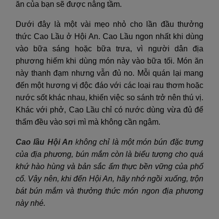
ăn của bạn sẽ được nâng tầm.
Dưới đây là một vài mẹo nhỏ cho lần đầu thưởng
thức Cao Lầu ở Hội An. Cao Lầu ngon nhất khi dùng
vào bữa sáng hoặc bữa trưa, vì người dân địa
phương hiếm khi dùng món này vào bữa tối. Món ăn
này thanh đạm nhưng vẫn đủ no. Mỗi quán lại mang
đến một hương vị độc đáo với các loại rau thơm hoặc
nước sốt khác nhau, khiến việc so sánh trở nên thú vị.
Khác với phở, Cao Lầu chỉ có nước dùng vừa đủ để
thấm đều vào sợi mì mà không cần ngâm.
Cao lầu Hội An
k
hông chỉ là một món bún đặc trưng
của địa phương, bún mắm còn là biểu tượng cho quá
khứ hào hùng và bản sắc ẩm thực bền vững của phố
cổ. Vậy nên, khi đến Hội An, hãy nhớ ngồi xuống, trộn
bát bún mắm và thưởng thức món ngon địa phương
này nhé.