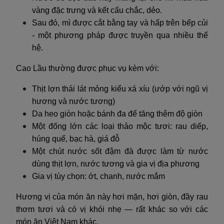
vàng đặc trưng và kết cấu chắc, dẻo.
Sau đó, mì được cắt bằng tay và hấp trên bếp củi
- một phương pháp được truyền qua nhiều thế
hệ.
Cao Lầu thường được phục vụ kèm với:
Thịt lợn thái lát mỏng kiểu xá xíu (ướp với ngũ vị
hương và nước tương)
Da heo giòn hoặc bánh đa để tăng thêm độ giòn
Một đống lớn các loại thảo mộc tươi: rau diếp,
húng quế, bạc hà, giá đỗ
Một chút nước sốt đậm đà được làm từ nước
dùng thịt lợn, nước tương và gia vị địa phương
Gia vị tùy chọn: ớt, chanh, nước mắm
Hương vị của món ăn này hơi mặn, hơi giòn, đầy rau
thơm tươi và có vị khói nhẹ — rất khác so với các
món ăn Việt Nam khác.