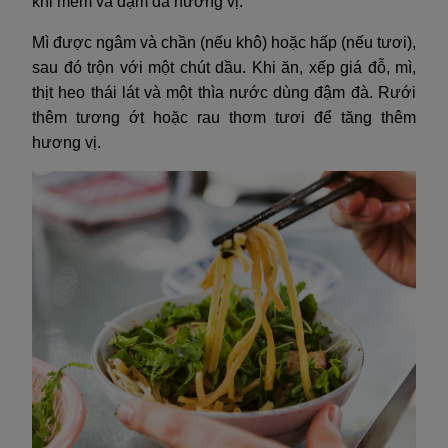
khi mềm và đậm đà hương vị.
Mì được ngâm và chần (nếu khô) hoặc hấp (nếu tươi),
sau đó trộn với một chút dầu. Khi ăn, xếp giá đỗ, mì,
thịt heo thái lát và một thìa nước dùng đậm đà. Rưới
thêm tương ớt hoặc rau thơm tươi để tăng thêm
hương vị.