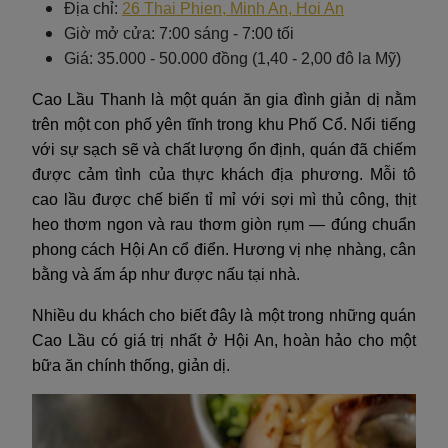
Địa chỉ:
26 Thai Phien, Minh An, Hoi An
Giờ mở cửa: 7:00 sáng - 7:00 tối
Giá: 35.000 - 50.000 đồng (1,40 - 2,00 đô la Mỹ)
Cao Lầu Thanh là một quán ăn gia đình giản dị nằm
trên một con phố yên tĩnh trong khu Phố Cổ. Nổi tiếng
với sự sạch sẽ và chất lượng ổn định, quán đã chiếm
được cảm tình của thực khách địa phương. Mỗi tô
cao lầu được chế biến tỉ mỉ với sợi mì thủ công, thịt
heo thơm ngon và rau thơm giòn rụm — đúng chuẩn
phong cách Hội An cổ điển. Hương vị nhẹ nhàng, cân
bằng và ấm áp như được nấu tại nhà.
Nhiều du khách cho biết đây là một trong những quán
Cao Lầu có giá trị nhất ở Hội An, hoàn hảo cho một
bữa ăn chính thống, giản dị.