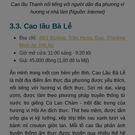
Cao lầu Thanh nổi tiếng với người dân địa phương vì
hương vị nhà làm (Nguồn: Internet)
3.3. Cao lầu Bà Lễ
Địa chỉ:
49/3 Đường Trần Hưng Đạo, Phường
Minh An, Hội An
Giờ mở cửa: 11:00 sáng - 9:30 tối
Giá: 45.000 đồng (1,80 đô la Mỹ)
Ẩn mình trong một con hẻm yên tĩnh, Cao Lầu Bà Lễ
là một địa điểm ẩm thực địa phương được yêu thích,
nổi tiếng với hương vị đích thực. Sợi mì dai, vàng
ươm, được làm theo phương pháp truyền thống từ
nước tro giếng Cù Lao Chàm - một đặc trưng của
hương vị Hội An đích thực. Thịt heo mềm, được tẩm
ướp gia vị kỹ lưỡng, xếp lớp trên rau xanh tươi và
bánh mì crouton giòn tan. Mỗi tô cao lầu phản ánh
truyền thống ẩm thực được truyền qua nhiều thế hệ