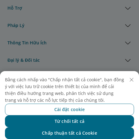
Hỗ Trợ
Pháp Lý
Thông Tin Hữu Ích
Đại lý & Đối tác
Vận Tải Hàng Hóa
Bằng cách nhấp vào "Chấp nhận tất cả cookie", bạn đồng
ý với việc lưu trữ cookie trên thiết bị của mình để cải
thiện điều hướng trang web, phân tích việc sử dụng
Giải thưởng của Vietnam Airlines
trang và hỗ trợ các nỗ lực tiếp thị của chúng tôi.
Cài đặt cookie
Từ chối tất cả
Chat với NEO
Chấp thuận tất cả Cookie