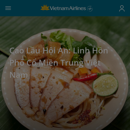
Cao Lầu Hội An: Linh Hồn
Phố Cổ Miền Trung Việt
Nam