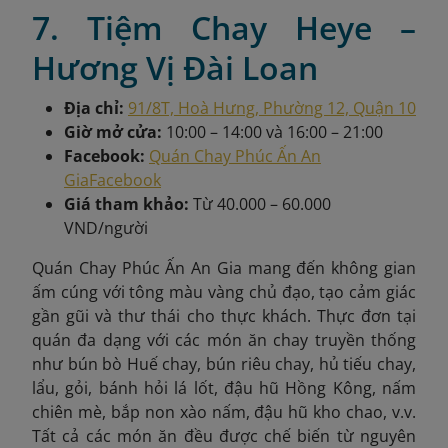
7. Tiệm Chay Heye –
Hương Vị Đài Loan
Địa chỉ:
91/8T, Hoà Hưng, Phường 12, Quận 10
Giờ mở cửa:
10:00 – 14:00 và 16:00 – 21:00
Facebook:
Quán Chay Phúc Ấn An
Gia
Facebook
Giá tham khảo:
Từ 40.000 – 60.000
VND/người
Quán Chay Phúc Ấn An Gia mang đến không gian
ấm cúng với tông màu vàng chủ đạo, tạo cảm giác
gần gũi và thư thái cho thực khách. Thực đơn tại
quán đa dạng với các món ăn chay truyền thống
như bún bò Huế chay, bún riêu chay, hủ tiếu chay,
lẩu, gỏi, bánh hỏi lá lốt, đậu hũ Hồng Kông, nấm
chiên mè, bắp non xào nấm, đậu hũ kho chao, v.v.
Tất cả các món ăn đều được chế biến từ nguyên