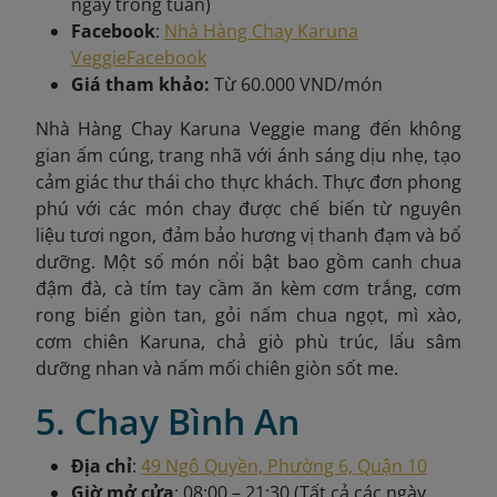
ngày trong tuần)
Facebook
:
Nhà Hàng Chay Karuna
Veggie
Facebook
Giá tham khảo:
Từ 60.000 VND/món
Nhà Hàng Chay Karuna Veggie mang đến không
gian ấm cúng, trang nhã với ánh sáng dịu nhẹ, tạo
cảm giác thư thái cho thực khách. Thực đơn phong
phú với các món chay được chế biến từ nguyên
liệu tươi ngon, đảm bảo hương vị thanh đạm và bổ
dưỡng. Một số món nổi bật bao gồm canh chua
đậm đà, cà tím tay cầm ăn kèm cơm trắng, cơm
rong biển giòn tan, gỏi nấm chua ngọt, mì xào,
cơm chiên Karuna, chả giò phù trúc, lẩu sâm
dưỡng nhan và nấm mối chiên giòn sốt me.
5. Chay Bình An
Địa chỉ
:
49 Ngô Quyền, Phường 6, Quận 10
Giờ mở cửa
: 08:00 – 21:30 (Tất cả các ngày