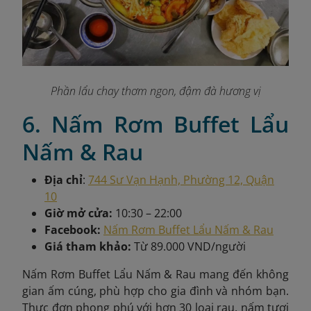
Phần lẩu chay thơm ngon, đậm đà hương vị
6. Nấm Rơm Buffet Lẩu
Nấm & Rau
Địa chỉ
:
744 Sư Vạn Hạnh, Phường 12, Quận
10
Giờ mở cửa:
10:30 – 22:00
Facebook:
Nấm Rơm Buffet Lẩu Nấm & Rau
Giá tham khảo:
Từ 89.000 VND/người
Nấm Rơm Buffet Lẩu Nấm & Rau mang đến không
gian ấm cúng, phù hợp cho gia đình và nhóm bạn.
Thực đơn phong phú với hơn 30 loại rau, nấm tươi