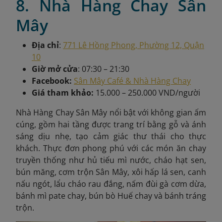
8. Nhà Hàng Chay Sân
Mây
Địa chỉ
:
771 Lê Hồng Phong, Phường 12, Quận
10
Giờ mở cửa
: 07:30 – 21:30
Facebook:
Sân Mây Café & Nhà Hàng Chay
Giá tham khảo:
15.000 – 250.000 VND/người
Nhà Hàng Chay Sân Mây nổi bật với không gian ấm
cúng, gồm hai tầng được trang trí bằng gỗ và ánh
sáng dịu nhẹ, tạo cảm giác thư thái cho thực
khách. Thực đơn phong phú với các món ăn chay
truyền thống như hủ tiếu mì nước, cháo hạt sen,
bún măng, cơm trộn Sân Mây, xôi hấp lá sen, canh
nấu ngót, lẩu cháo rau đắng, nấm đùi gà cơm dừa,
bánh mì pate chay, bún bò Huế chay và bánh tráng
trộn.