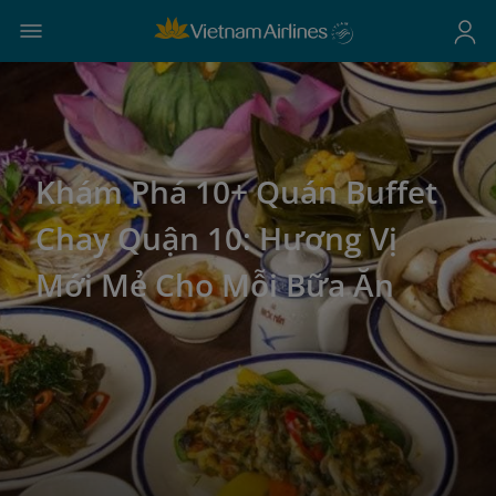
Khám Phá 10+ Quán Buffet
Chay Quận 10: Hương Vị
Mới Mẻ Cho Mỗi Bữa Ăn