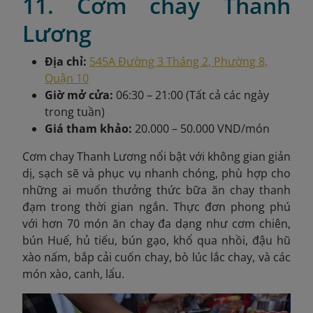
11. Cơm chay Thanh
Lương
Địa chỉ:
545A Đường 3 Tháng 2, Phường 8,
Quận 10
Giờ mở cửa:
06:30 – 21:00 (Tất cả các ngày
trong tuần)
Giá tham khảo:
20.000 – 50.000 VND/món
Cơm chay Thanh Lương nổi bật với không gian giản
dị, sạch sẽ và phục vụ nhanh chóng, phù hợp cho
những ai muốn thưởng thức bữa ăn chay thanh
đạm trong thời gian ngắn. Thực đơn phong phú
với hơn 70 món ăn chay đa dạng như cơm chiên,
bún Huế, hủ tiếu, bún gạo, khổ qua nhồi, đậu hũ
xào nấm, bắp cải cuốn chay, bò lúc lắc chay, và các
món xào, canh, lẩu.