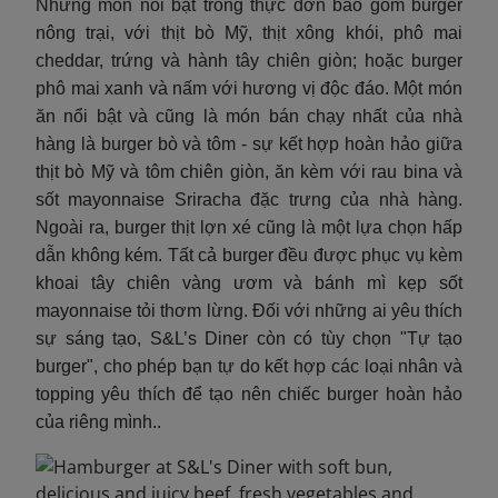
Những món nổi bật trong thực đơn bao gồm burger
nông trại, với thịt bò Mỹ, thịt xông khói, phô mai
cheddar, trứng và hành tây chiên giòn; hoặc burger
phô mai xanh và nấm với hương vị độc đáo. Một món
ăn nổi bật và cũng là món bán chạy nhất của nhà
hàng là burger bò và tôm - sự kết hợp hoàn hảo giữa
thịt bò Mỹ và tôm chiên giòn, ăn kèm với rau bina và
sốt mayonnaise Sriracha đặc trưng của nhà hàng.
Ngoài ra, burger thịt lợn xé cũng là một lựa chọn hấp
dẫn không kém. Tất cả burger đều được phục vụ kèm
khoai tây chiên vàng ươm và bánh mì kẹp sốt
mayonnaise tỏi thơm lừng. Đối với những ai yêu thích
sự sáng tạo, S&L’s Diner còn có tùy chọn "Tự tạo
burger", cho phép bạn tự do kết hợp các loại nhân và
topping yêu thích để tạo nên chiếc burger hoàn hảo
của riêng mình..