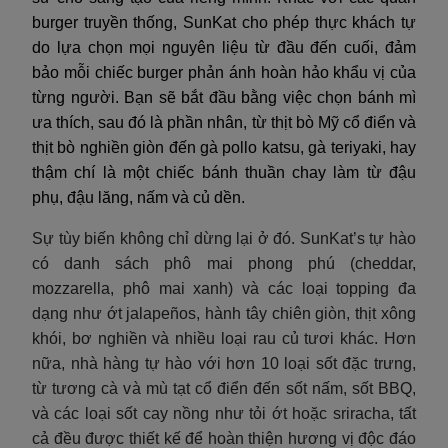
burger truyền thống, SunKat cho phép thực khách tự
do lựa chọn mọi nguyên liệu từ đầu đến cuối, đảm
bảo mỗi chiếc burger phản ánh hoàn hảo khẩu vị của
từng người. Bạn sẽ bắt đầu bằng việc chọn bánh mì
ưa thích, sau đó là phần nhân, từ thịt bò Mỹ cổ điển và
thịt bò nghiền giòn đến gà pollo katsu, gà teriyaki, hay
thậm chí là một chiếc bánh thuần chay làm từ đậu
phụ, đậu lăng, nấm và củ dền.
Sự tùy biến không chỉ dừng lại ở đó. SunKat’s tự hào
có danh sách phô mai phong phú (cheddar,
mozzarella, phô mai xanh) và các loại topping đa
dạng như ớt jalapeños, hành tây chiên giòn, thịt xông
khói, bơ nghiền và nhiều loại rau củ tươi khác. Hơn
nữa, nhà hàng tự hào với hơn 10 loại sốt đặc trưng,
từ tương cà và mù tạt cổ điển đến sốt nấm, sốt BBQ,
và các loại sốt cay nồng như tỏi ớt hoặc sriracha, tất
cả đều được thiết kế để hoàn thiện hương vị độc đáo