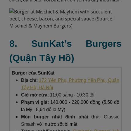
8. SunKat’s Burgers
(Quận Tây Hồ)
Burger của SunKat
Địa chỉ:
172 Yên Phụ, Phường Yên Phụ, Quận
Tây Hồ, Hà Nội
Giờ mở cửa:
11:00 sáng - 10:30 tối
Phạm vi giá:
140.000 - 220.000 đồng (5,50 đô
la Mỹ - 8,64 đô la Mỹ)
Món burger nhất định phải thử:
Classic
Smash
với nước sốt bí mật