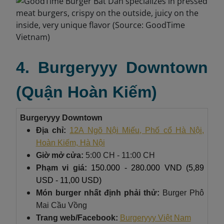
4. Burgeryyy Downtown
(Quận Hoàn Kiếm)
Burgeryyy Downtown
Địa chỉ:
12A Ngõ Nội Miếu, Phố cổ Hà Nội,
Hoàn Kiếm, Hà Nội
Giờ mở cửa:
5:00 CH - 11:00 CH
Phạm vi giá:
150.000 - 280.000 VND (5,89
USD - 11,00 USD)
Món burger nhất định phải thử:
Burger Phô
Mai Cầu Vồng
Trang web/Facebook:
Burgeryyy Việt Nam