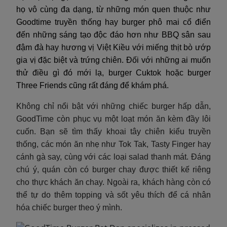
họ vô cùng đa dạng, từ những món quen thuộc như
Goodtime truyền thống hay burger phô mai cổ điển
đến những sáng tạo độc đáo hơn như BBQ sân sau
đậm đà hay hương vị Việt Kiều với miếng thịt bò ướp
gia vị đặc biệt và trứng chiên. Đối với những ai muốn
thử điều gì đó mới lạ, burger Cuktok hoặc burger
Three Friends cũng rất đáng để khám phá.
Không chỉ nổi bật với những chiếc burger hấp dẫn,
GoodTime còn phục vụ một loạt món ăn kèm đầy lôi
cuốn. Bạn sẽ tìm thấy khoai tây chiên kiểu truyền
thống, các món ăn nhẹ như Tok Tak, Tasty Finger hay
cánh gà say, cùng với các loại salad thanh mát. Đáng
chú ý, quán còn có burger chay được thiết kế riêng
cho thực khách ăn chay. Ngoài ra, khách hàng còn có
thể tự do thêm topping và sốt yêu thích để cá nhân
hóa chiếc burger theo ý mình.