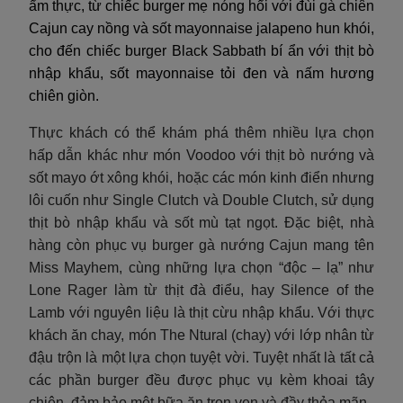
ẩm thực, từ chiếc burger mẹ nóng hổi với đùi gà chiên
Cajun cay nồng và sốt mayonnaise jalapeno hun khói,
cho đến chiếc burger Black Sabbath bí ẩn với thịt bò
nhập khẩu, sốt mayonnaise tỏi đen và nấm hương
chiên giòn.
Thực khách có thể khám phá thêm nhiều lựa chọn
hấp dẫn khác như món Voodoo với thịt bò nướng và
sốt mayo ớt xông khói, hoặc các món kinh điển nhưng
lôi cuốn như Single Clutch và Double Clutch, sử dụng
thịt bò nhập khẩu và sốt mù tạt ngọt. Đặc biệt, nhà
hàng còn phục vụ burger gà nướng Cajun mang tên
Miss Mayhem, cùng những lựa chọn “độc – lạ” như
Lone Rager làm từ thịt đà điểu, hay Silence of the
Lamb với nguyên liệu là thịt cừu nhập khẩu. Với thực
khách ăn chay, món The Ntural (chay) với lớp nhân từ
đậu trộn là một lựa chọn tuyệt vời. Tuyệt nhất là tất cả
các phần burger đều được phục vụ kèm khoai tây
chiên, đảm bảo một bữa ăn trọn vẹn và đầy thỏa mãn.