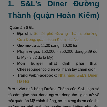
1. S&L’s Diner Đường
Thành (quận Hoàn Kiếm)
Quán ăn S&L
Địa chỉ:
Số 24 phố Đường Thành, phường
Cửa Đông, quận Hoàn Kiếm, Hà Nội
Giờ mở cửa:
11:00 sáng - 10:00 tối
Phạm vi giá:
150.000 - 250.000 đồng
(5,89 đô
la Mỹ - 9,82 đô la Mỹ)
Món burger nhất định phải thử:
Cheeseburger cổ điển với hành tây chiên giòn
Trang web/Facebook:
Nhà hàng S&L's Diner
Hà Nội
Bước vào nhà hàng Đường Thành của S&L, bạn sẽ
có cảm giác như đang ngược dòng thời gian trở về
một quán ăn Mỹ chính thống, nơi hương thơm của thịt
nướng và phô mai hòa quyện trong không gian ấm