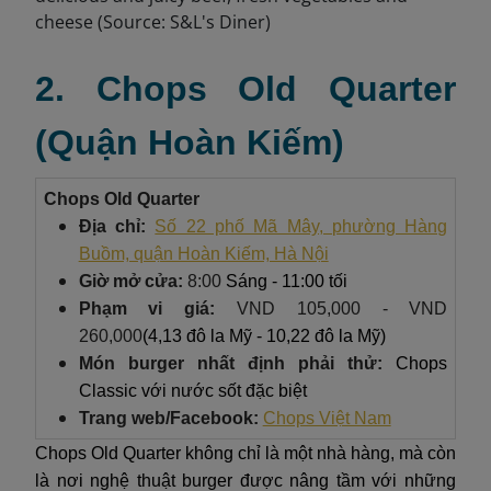
2. Chops Old Quarter
(Quận Hoàn Kiếm)
Chops Old Quarter
Địa chỉ:
Số 22 phố Mã Mây, phường Hàng
Buồm, quận Hoàn Kiếm, Hà Nội
Giờ mở cửa:
8:00
Sáng - 11:00 tối
Phạm vi giá:
VND 105,000 - VND
260,000
(4,13 đô la Mỹ - 10,22 đô la Mỹ)
Món burger nhất định phải thử:
Chops
Classic với nước sốt đặc biệt
Trang web/Facebook:
Chops Việt Nam
Chops Old Quarter không chỉ là một nhà hàng, mà còn
là nơi nghệ thuật burger được nâng tầm với những