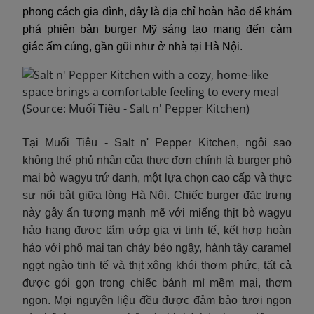
phong cách gia đình, đây là địa chỉ hoàn hảo để khám
phá phiên bản burger Mỹ sáng tạo mang đến cảm
giác ấm cúng, gần gũi như ở nhà tại Hà Nội.
Tại Muối Tiêu - Salt n' Pepper Kitchen, ngôi sao
không thể phủ nhận của thực đơn chính là burger phô
mai bò wagyu trứ danh, một lựa chọn cao cấp và thực
sự nổi bật giữa lòng Hà Nội. Chiếc burger đặc trưng
này gây ấn tượng mạnh mẽ với miếng thịt bò wagyu
hảo hạng được tẩm ướp gia vị tinh tế, kết hợp hoàn
hảo với phô mai tan chảy béo ngậy, hành tây caramel
ngọt ngào tinh tế và thịt xông khói thơm phức, tất cả
được gói gọn trong chiếc bánh mì mềm mại, thơm
ngon. Mọi nguyên liệu đều được đảm bảo tươi ngon