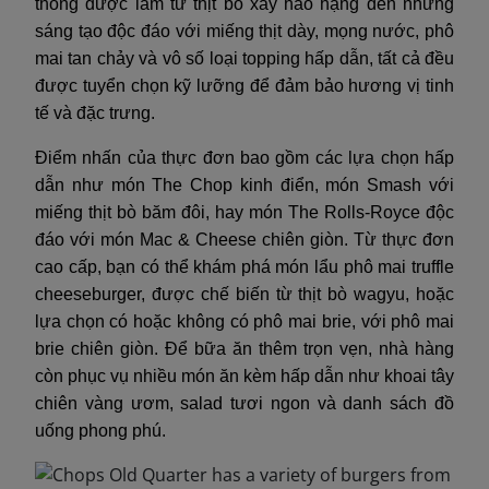
thống được làm từ thịt bò xay hảo hạng đến những
sáng tạo độc đáo với miếng thịt dày, mọng nước, phô
mai tan chảy và vô số loại topping hấp dẫn, tất cả đều
được tuyển chọn kỹ lưỡng để đảm bảo hương vị tinh
tế và đặc trưng.
Điểm nhấn của thực đơn bao gồm các lựa chọn hấp
dẫn như món The Chop kinh điển, món Smash với
miếng thịt bò băm đôi, hay món The Rolls-Royce độc
đáo với món Mac & Cheese chiên giòn. Từ thực đơn
cao cấp, bạn có thể khám phá món lẩu phô mai truffle
cheeseburger, được chế biến từ thịt bò wagyu, hoặc
lựa chọn có hoặc không có phô mai brie, với phô mai
brie chiên giòn. Để bữa ăn thêm trọn vẹn, nhà hàng
còn phục vụ nhiều món ăn kèm hấp dẫn như khoai tây
chiên vàng ươm, salad tươi ngon và danh sách đồ
uống phong phú.