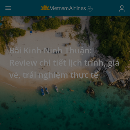
Bãi Kinh Ninh Thuận:
Review chi tiết lịch trình, giá
vé, trải nghiệm thực tế