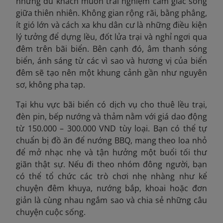
những du khách muốn trải nghiệm cảm giác sống
giữa thiên nhiên. Không gian rộng rãi, bằng phẳng,
ít gió lớn và cách xa khu dân cư là những điều kiện
lý tưởng để dựng lều, đốt lửa trại và nghỉ ngơi qua
đêm trên bãi biển. Bên cạnh đó, âm thanh sóng
biển, ánh sáng từ các vì sao và hương vị của biển
đêm sẽ tạo nên một khung cảnh gần như nguyên
sơ, không pha tạp.
Tại khu vực bãi biển có dịch vụ cho thuê lều trại,
đèn pin, bếp nướng và thảm nằm với giá dao động
từ 150.000 – 300.000 VND tùy loại. Bạn có thể tự
chuẩn bị đồ ăn để nướng BBQ, mang theo loa nhỏ
để mở nhạc nhẹ và tận hưởng một buổi tối thư
giãn thật sự. Nếu đi theo nhóm đông người, bạn
có thể tổ chức các trò chơi nhẹ nhàng như kể
chuyện đêm khuya, nướng bắp, khoai hoặc đơn
giản là cùng nhau ngắm sao và chia sẻ những câu
chuyện cuộc sống.