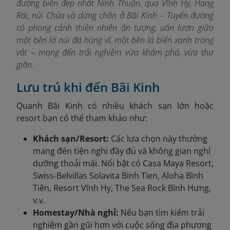
đường biển đẹp nhất Ninh Thuận, qua Vĩnh Hy, Hang
Rái, núi Chúa và dừng chân ở Bãi Kinh – Tuyến đường
có phong cảnh thiên nhiên ấn tượng, uốn lượn giữa
một bên là núi đá hùng vĩ, một bên là biển xanh trong
vắt – mang đến trải nghiệm vừa khám phá, vừa thư
giãn.
Lưu trú khi đến Bãi Kinh
Quanh
Bãi Kinh có nhiều khách sạn lớn hoặc
resort bạn có thể tham khảo như:
Khách sạn/Resort:
Các lựa chọn này thường
mang đến tiện nghi đầy đủ và không gian nghỉ
dưỡng thoải mái. Nổi bật có Casa Maya Resort,
Swiss-Belvillas Solavita Binh Tien, Aloha Bình
Tiên, Resort Vĩnh Hy, The Sea Rock Bình Hưng,
v.v.
Homestay/Nhà nghỉ:
Nếu bạn tìm kiếm trải
nghiệm gần gũi hơn với cuộc sống địa phương