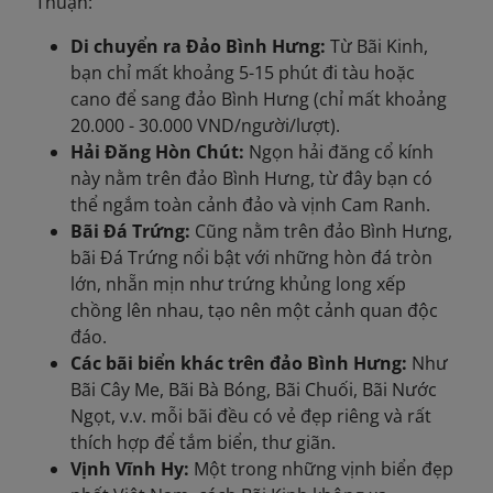
Thuận:
Di chuyển ra Đảo Bình Hưng:
Từ Bãi Kinh,
bạn chỉ mất khoảng 5-15 phút đi tàu hoặc
cano để sang đảo Bình Hưng (chỉ mất khoảng
20.000 - 30.000 VND/người/lượt).
Hải Đăng Hòn Chút:
Ngọn hải đăng cổ kính
này nằm trên đảo Bình Hưng, từ đây bạn có
thể ngắm toàn cảnh đảo và vịnh Cam Ranh.
Bãi Đá Trứng:
Cũng nằm trên đảo Bình Hưng,
bãi Đá Trứng nổi bật với những hòn đá tròn
lớn, nhẵn mịn như trứng khủng long xếp
chồng lên nhau, tạo nên một cảnh quan độc
đáo.
Các bãi biển khác trên đảo Bình Hưng:
Như
Bãi Cây Me, Bãi Bà Bóng, Bãi Chuối, Bãi Nước
Ngọt, v.v. mỗi bãi đều có vẻ đẹp riêng và rất
thích hợp để tắm biển, thư giãn.
Vịnh Vĩnh Hy:
Một trong những vịnh biển đẹp