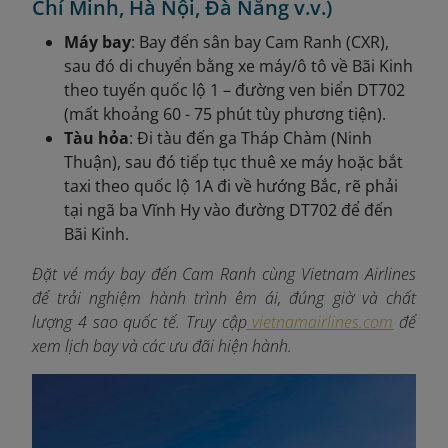
Chí Minh, Hà Nội, Đà Nẵng v.v.)
Máy bay
: Bay đến sân bay Cam Ranh (CXR),
sau đó di chuyển bằng xe máy/ô tô về Bãi Kinh
theo tuyến quốc lộ 1 – đường ven biển DT702
(mất khoảng 60 - 75 phút tùy phương tiện).
Tàu hỏa
: Đi tàu đến ga Tháp Chàm (Ninh
Thuận), sau đó tiếp tục thuê xe máy hoặc bắt
taxi theo quốc lộ 1A đi về hướng Bắc, rẽ phải
tại ngã ba Vĩnh Hy vào đường DT702 để đến
Bãi Kinh.
Đặt vé máy bay đến Cam Ranh cùng Vietnam Airlines
để trải nghiệm hành trình êm ái, đúng giờ và chất
lượng 4 sao quốc tế. Truy cập
vietnamairlines.com
để
xem lịch bay và các ưu đãi hiện hành.