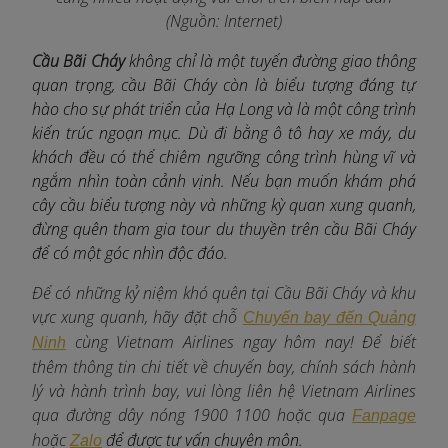
(Nguồn: Internet)
Cầu Bãi Cháy
không chỉ là một tuyến đường giao thông
quan trọng, cầu Bãi Cháy còn là biểu tượng đáng tự
hào cho sự phát triển của Hạ Long và là một công trình
kiến trúc ngoạn mục. Dù đi bằng ô tô hay xe máy, du
khách đều có thể chiêm ngưỡng công trình hùng vĩ và
ngắm nhìn toàn cảnh vịnh. Nếu bạn muốn khám phá
cây cầu biểu tượng này và những kỳ quan xung quanh,
đừng quên tham gia tour du thuyền trên cầu Bãi Cháy
để có một góc nhìn độc đáo.
Để có những kỷ niệm khó quên tại Cầu Bãi Cháy và khu
vực xung quanh, hãy đặt chỗ
Chuyến bay đến Quảng
c
ùng Vietnam Airlines ngay hôm nay! Để biết
Ninh
thêm thông tin chi tiết về chuyến bay, chính sách hành
lý và hành trình bay, vui lòng liên hệ Vietnam Airlines
qua đường dây nóng 1900 1100 hoặc qua
Fanpage
hoặc
để được tư vấn chuyên môn.
Zalo