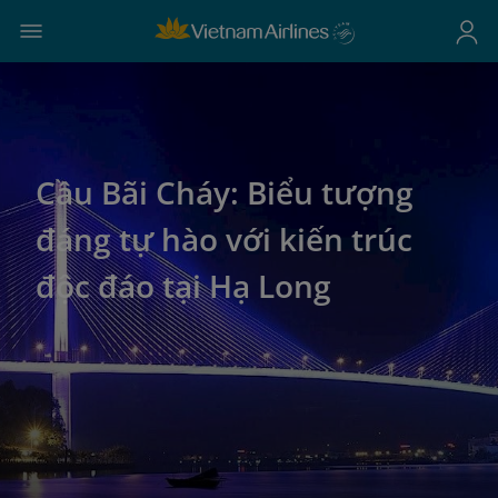
Cầu Bãi Cháy: Biểu tượng
đáng tự hào với kiến trúc
độc đáo tại Hạ Long