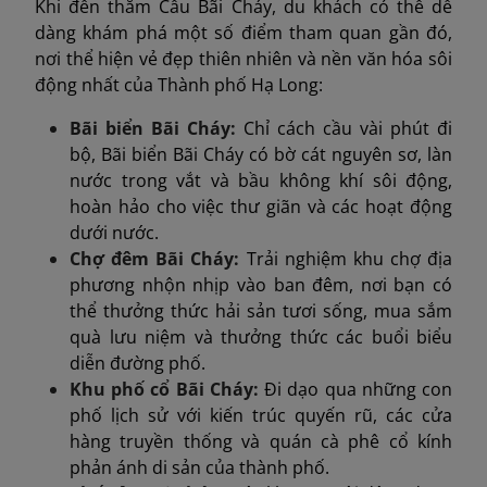
Khi đến thăm Cầu Bãi Cháy, du khách có thể dễ
dàng khám phá một số điểm tham quan gần đó,
nơi thể hiện vẻ đẹp thiên nhiên và nền văn hóa sôi
động nhất của Thành phố Hạ Long:
Bãi biển Bãi Cháy:
Chỉ cách cầu vài phút đi
bộ, Bãi biển Bãi Cháy có bờ cát nguyên sơ, làn
nước trong vắt và bầu không khí sôi động,
hoàn hảo cho việc thư giãn và các hoạt động
dưới nước.
Chợ đêm Bãi Cháy:
Trải nghiệm khu chợ địa
phương nhộn nhịp vào ban đêm, nơi bạn có
thể thưởng thức hải sản tươi sống, mua sắm
quà lưu niệm và thưởng thức các buổi biểu
diễn đường phố.
Khu phố cổ Bãi Cháy:
Đi dạo qua những con
phố lịch sử với kiến trúc quyến rũ, các cửa
hàng truyền thống và quán cà phê cổ kính
phản ánh di sản của thành phố.