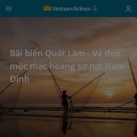
Bãi biển Quất Lâm - Vẻ đẹp
mộc mạc hoang sơ nơi Nam
Định