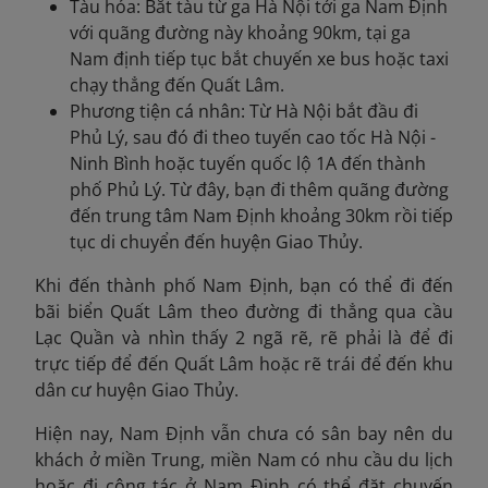
Tàu hỏa: Bắt tàu từ ga Hà Nội tới ga Nam Định
với quãng đường này khoảng 90km, tại ga
Nam định tiếp tục bắt chuyến xe bus hoặc taxi
chạy thẳng đến Quất Lâm.
Phương tiện cá nhân: Từ Hà Nội bắt đầu đi
Phủ Lý, sau đó đi theo tuyến cao tốc Hà Nội -
Ninh Bình hoặc tuyến quốc lộ 1A đến thành
phố Phủ Lý. Từ đây, bạn đi thêm quãng đường
đến trung tâm Nam Định khoảng 30km rồi tiếp
tục di chuyển đến huyện Giao Thủy.
Khi đến thành phố Nam Định, bạn có thể đi đến
bãi biển Quất Lâm theo đường đi thẳng qua cầu
Lạc Quần và nhìn thấy 2 ngã rẽ, rẽ phải là để đi
trực tiếp để đến Quất Lâm hoặc rẽ trái để đến khu
dân cư huyện Giao Thủy.
Hiện nay, Nam Định vẫn chưa có sân bay nên du
khách ở miền Trung, miền Nam có nhu cầu du lịch
hoặc đi công tác ở Nam Định có thể đặt chuyến