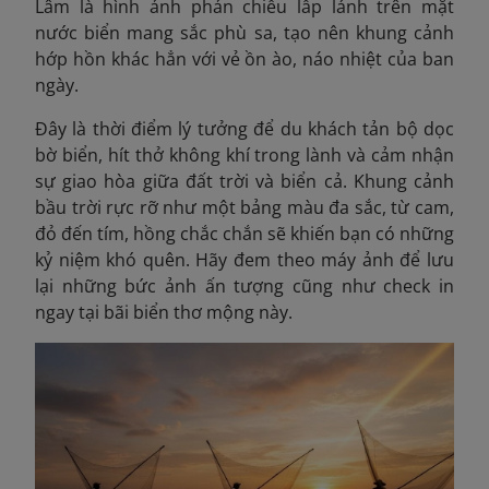
Lâm là hình ảnh phản chiếu lấp lánh trên mặt
nước biển mang sắc phù sa, tạo nên khung cảnh
hớp hồn khác hẳn với vẻ ồn ào, náo nhiệt của ban
ngày.
Đây là thời điểm lý tưởng để du khách tản bộ dọc
bờ biển, hít thở không khí trong lành và cảm nhận
sự giao hòa giữa đất trời và biển cả. Khung cảnh
bầu trời rực rỡ như một bảng màu đa sắc, từ cam,
đỏ đến tím, hồng chắc chắn sẽ khiến bạn có những
kỷ niệm khó quên. Hãy đem theo máy ảnh để lưu
lại những bức ảnh ấn tượng cũng như check in
ngay tại bãi biển thơ mộng này.