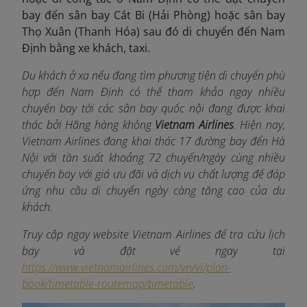
bay đến sân bay Cát Bi (Hải Phòng) hoặc sân bay
Thọ Xuân (Thanh Hóa) sau đó di chuyển đến Nam
Định bằng xe khách, taxi.
Du khách ở xa nếu đang tìm phương tiện di chuyển phù
hợp đến Nam Định có thể tham khảo ngay nhiều
chuyến bay tới các sân bay quốc nội đang được khai
thác bởi Hãng hàng không
Vietnam Airlines
. Hiện nay,
Vietnam Airlines đang khai thác 17 đường bay đến Hà
Nội với tần suất khoảng 72 chuyến/ngày cùng nhiều
chuyến bay với giá ưu đãi và dịch vụ chất lượng để đáp
ứng nhu cầu di chuyển ngày càng tăng cao của du
khách.
Truy cập ngay website Vietnam Airlines để tra cứu lịch
bay và đặt vé ngay tại
https://www.vietnamairlines.com/vn/vi/plan-
book/timetable-routemap/timetable
.