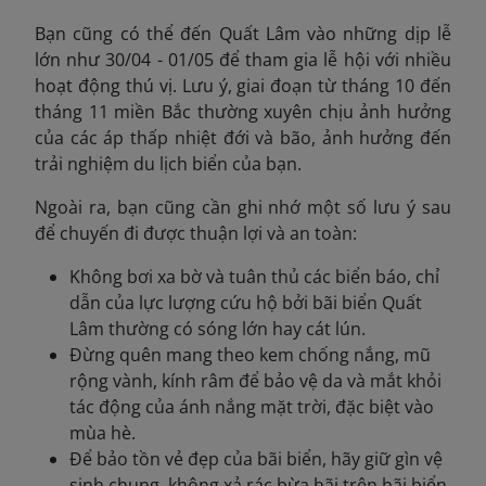
Bạn cũng có thể đến Quất Lâm vào những dịp lễ
lớn như 30/04 - 01/05 để tham gia lễ hội với nhiều
hoạt động thú vị.
Lưu ý, giai đoạn từ tháng 10 đến
tháng 11 miền Bắc thường xuyên chịu ảnh hưởng
của các áp thấp nhiệt đới và bão, ảnh hưởng đến
trải nghiệm du lịch biển của bạn.
Ngoài ra, bạn cũng cần ghi nhớ một số lưu ý sau
để chuyến đi được thuận lợi và an toàn:
Không bơi xa bờ và tuân thủ các biển báo, chỉ
dẫn của lực lượng cứu hộ bởi bãi biển Quất
Lâm thường có sóng lớn hay cát lún.
Đừng quên mang theo kem chống nắng, mũ
rộng vành, kính râm để bảo vệ da và mắt khỏi
tác động của ánh nắng mặt trời, đặc biệt vào
mùa hè.
Để bảo tồn vẻ đẹp của bãi biển, hãy giữ gìn vệ
sinh chung, không xả rác bừa bãi trên bãi biển