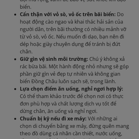
biển.
Cẩn thận với vỏ sò, vỏ ốc trên bãi biển:
Do
hoạt động cào ngao và khai thác hải sản của
người dân, trên bãi thường có nhiều mảnh vỡ
từ vỏ sò, vỏ ốc. Nếu muốn đi dạo, bạn nên đi
dép hoặc giày chuyên dụng để tránh bị đứt
chân.
Giữ gìn vệ sinh môi trường:
Chú ý không xả
rác bừa bãi. Một hành động nhỏ nhưng sẽ góp
phần giữ gìn vẻ đẹp tự nhiên và không gian
biển Đồng Châu luôn sạch sẽ, trong lành.
Lựa chọn điểm ăn uống, nghỉ ngơi hợp lý:
Có thể tham khảo trước để chọn nơi có thực
đơn phù hợp và chất lượng dịch vụ tốt để
dừng chân, ăn uống và nghỉ ngơi.
Chuẩn bị kỹ nếu đi xe máy:
Với những ai
chọn di chuyển bằng xe máy, đừng quên mang
theo đồ dùng cá nhân cần thiết, nước uống,