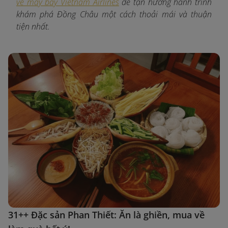
vé máy bay Vietnam Airlines
để tận hưởng hành trình
khám phá Đồng Châu một cách thoải mái và thuận
tiện nhất.
31++ Đặc sản Phan Thiết: Ăn là ghiền, mua về