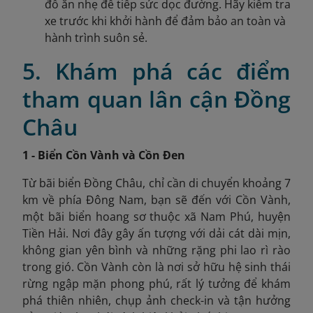
đồ ăn nhẹ để tiếp sức dọc đường. Hãy kiểm tra
xe trước khi khởi hành để đảm bảo an toàn và
hành trình suôn sẻ.
5. Khám phá các điểm
tham quan lân cận Đồng
Châu
1 - Biển Cồn Vành và Cồn Đen
Từ bãi biển Đồng Châu, chỉ cần di chuyển khoảng 7
km về phía Đông Nam, bạn sẽ đến với Cồn Vành,
một bãi biển hoang sơ thuộc xã Nam Phú, huyện
Tiền Hải. Nơi đây gây ấn tượng với dải cát dài mịn,
không gian yên bình và những rặng phi lao rì rào
trong gió. Cồn Vành còn là nơi sở hữu hệ sinh thái
rừng ngập mặn phong phú, rất lý tưởng để khám
phá thiên nhiên, chụp ảnh check-in và tận hưởng