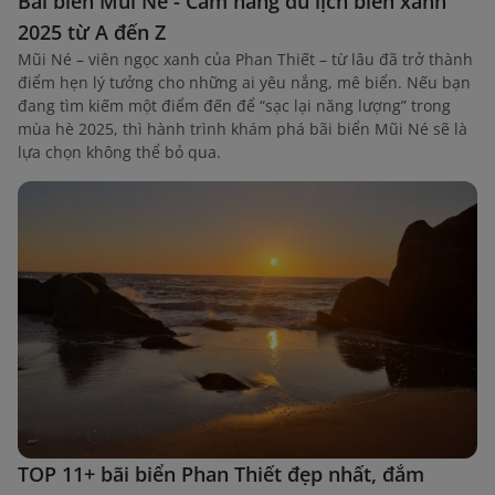
Bãi biển Mũi Né - Cẩm nang du lịch biển xanh
2025 từ A đến Z
Mũi Né – viên ngọc xanh của Phan Thiết – từ lâu đã trở thành
điểm hẹn lý tưởng cho những ai yêu nắng, mê biển. Nếu bạn
đang tìm kiếm một điểm đến để “sạc lại năng lượng” trong
mùa hè 2025, thì hành trình khám phá bãi biển Mũi Né sẽ là
lựa chọn không thể bỏ qua.
TOP 11+ bãi biển Phan Thiết đẹp nhất, đắm