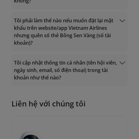
không?
Gọi từ nước ngoài về Việt Nam: +84 24
Tìm hiểu thêm
Sử dụng dặm.
38320320
38320320
Email:
Email:
vip.lotusmiles@vietnamairlines.com
Tôi phải làm thế nào nếu muốn đặt lại mật
vip.lotusmiles@vietnamairlines.com
(dành cho hội viên Triệu Dặm, Bạch
khẩu trên website/app Vietnam Airlines
Đổi dặm lấy vé
(dành cho hội viên Triệu Dặm, Bạch
Kim, Vàng);
nhưng quên số thẻ Bông Sen Vàng (số tài
thưởng.
Kim, Vàng);
lotusmiles@vietnamairlines.com
khoản)?
lotusmiles@vietnamairlines.com
(dành cho hội viên Titan, Bạc, Đăng
(dành cho hội viên Titan, Bạc, Đăng
ký);
ký);
Tôi cập nhật thông tin cá nhân (tên hội viên,
Đăng nhập
2. Liên hệ
chi nhánh của Vietnam Airlines
để
ngày sinh, email, số điện thoại) trong tài
2. Liên hệ
chi nhánh của Vietnam Airlines
để
được hướng dẫn trực tiếp.
khoản như thế nào?
được hướng dẫn trực tiếp.
Liên hệ với chúng tôi