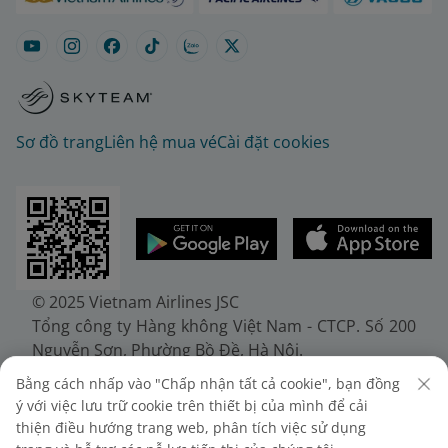
Sơ đồ trang
Liên hệ mua vé
Cài đặt cookies
© 2025 Vietnam Airlines JSC
Tổng công ty Hàng không Việt Nam - CTCP. Số 200
Nguyễn Sơn, Phường Bồ Đề, Hà Nội.
Điện thoại: (+84-24) 38272289. Fax: (+84-24)
Bằng cách nhấp vào "Chấp nhận tất cả cookie", bạn đồng
38722375
ý với việc lưu trữ cookie trên thiết bị của mình để cải
Giấy chứng nhận đăng ký doanh nghiệp, mã số
thiện điều hướng trang web, phân tích việc sử dụng
doanh nghiệp 0100107518, đăng ký lần đầu ngày