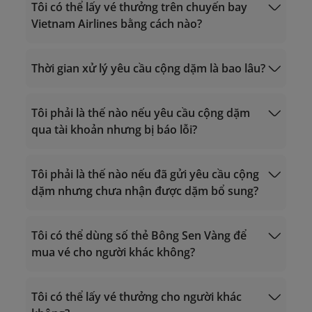
Gọi từ nước ngoài về Việt Nam: +84 24
Mua dặm
Tôi có thể lấy vé thưởng trên chuyến bay
38320320
Vietnam Airlines bằng cách nào?
Email:
vip.lotusmiles@vietnamairlines.com
(dành cho hội viên Triệu Dặm, Bạch
nâng hạng thẻ từ đối tác
Thời gian xử lý yêu cầu cộng dặm là bao lâu?
Kim, Vàng)
lotusmiles@vietnamairlines.com
(dành cho hội viên Titan, Bạc, Đăng ký)
Tôi phải là thế nào nếu yêu cầu cộng dặm
Phiên ngang hạng thẻ
qua tài khoản nhưng bị báo lỗi?
Yêu cầu lấy
thưởng hàng không
Yêu cầu lấy thưởng
Tôi phải là thế nào nếu đã gửi yêu cầu cộng
khác
dặm nhưng chưa nhận được dặm bổ sung?
vip.lotusmiles@vietnamairlines.com
(dành
cho hội viên Triệu Dặm, Bạch Kim, Vàng):
Tôi có thể dùng số thẻ Bông Sen Vàng để
trong vòng 2 ngày làm việc tính từ ngày
mua vé cho người khác không?
bay.
lotusmiles@vietnamairlines.com
(dành
Giờ hoạt động 24/7
Giờ hoạt động 24/7
cho hội viên Titan, Bạc, Đăng ký): trong
Gọi trong lãnh thổ Việt Nam: 1900 1800
Tôi có thể lấy vé thưởng cho người khác
Gọi trong lãnh thổ Việt Nam: 1900 1800
vòng 3 ngày làm việc tính từ ngày bay.
Gọi từ nước ngoài về Việt Nam: +84 24