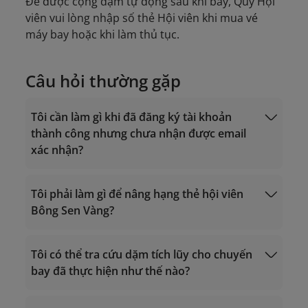
Để được cộng dặm tự động sau khi bay, Quý Hội
viên vui lòng nhập số thẻ Hội viên khi mua vé
máy bay hoặc khi làm thủ tục.
Câu hỏi thường gặp
Tôi cần làm gì khi đã đăng ký tài khoản
thành công nhưng chưa nhận được email
xác nhận?
Tôi phải làm gì để nâng hạng thẻ hội viên
Bông Sen Vàng?
noreply.lotusmiles@info.vietnamairlines.com
Tôi có thể tra cứu dặm tích lũy cho chuyến
bay đã thực hiện như thế nào?
tiêu chí xét hạng
Giờ hoạt động 24/7
Gọi trong lãnh thổ Việt Nam: 1900 1800
Tính dặm bay