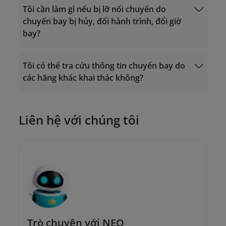
Tôi cần làm gì nếu bị lỡ nối chuyến do
chuyến bay bị hủy, đổi hành trình, đổi giờ
bay?
Tôi có thể tra cứu thông tin chuyến bay do
các hãng khác khai thác không?
Trung tâm Chăm sóc Khách hàng:
19001100 (cuộc gọi tại Việt Nam) hoặc
Yêu cầu đổi vé
(+84-24) 38320320 (cuộc gọi từ nước
ngoài);
Liên hệ với chúng tôi
Hoặc gửi email đến địa chỉ
onlinesupport@vietnamairlines.com
.
Trò chuyện với NEO