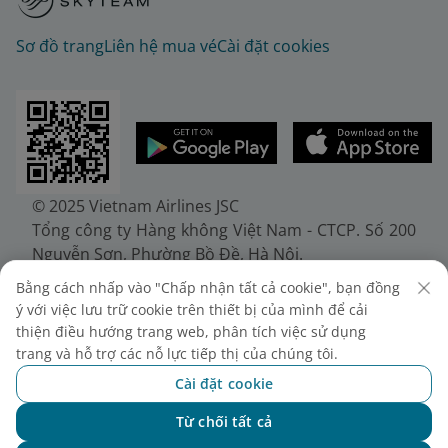
Sơ đồ trang
Liên hệ mua vé
Cài đặt cookies
© 2025 Vietnam Airlines JSC
Tổng công ty Hàng không Việt Nam - CTCP. Số 200
Nguyễn Sơn, Phường Bồ Đề, Hà Nội.
Điện thoại: (+84-24) 38272289. Fax: (+84-24)
Bằng cách nhấp vào "Chấp nhận tất cả cookie", bạn đồng
38722375
ý với việc lưu trữ cookie trên thiết bị của mình để cải
Giấy chứng nhận đăng ký doanh nghiệp, mã số
thiện điều hướng trang web, phân tích việc sử dụng
doanh nghiệp 0100107518, đăng ký lần đầu ngày
trang và hỗ trợ các nỗ lực tiếp thị của chúng tôi.
30/6/2010, đăng ký thay đổi lần thứ 10 ngày
Cài đặt cookie
24/7/2025, cấp bởi Sở Tài chính Thành phố Hà Nội.
Từ chối tất cả
Chat với NEO