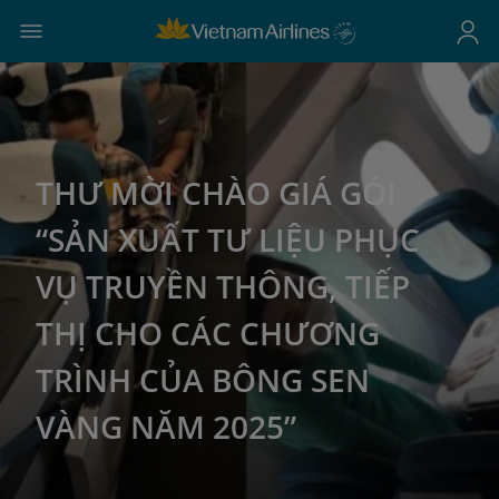
THƯ MỜI CHÀO GIÁ GÓI
“SẢN XUẤT TƯ LIỆU PHỤC
VỤ TRUYỀN THÔNG, TIẾP
THỊ CHO CÁC CHƯƠNG
TRÌNH CỦA BÔNG SEN
VÀNG NĂM 2025”