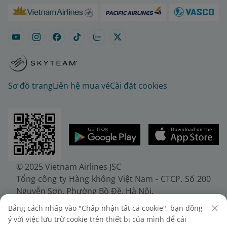
Sơ đồ trang
Liên hệ mua vé
Cài đặt cookies
© 2025 Vietnam Airlines JSC
Tổng công ty Hàng không Việt Nam - CTCP. Số 200
Nguyễn Sơn, Phường Bồ Đề, Hà Nội.
Điện thoại: (+84-24) 38272289. Fax: (+84-24)
Bằng cách nhấp vào "Chấp nhận tất cả cookie", bạn đồng
38722375
ý với việc lưu trữ cookie trên thiết bị của mình để cải