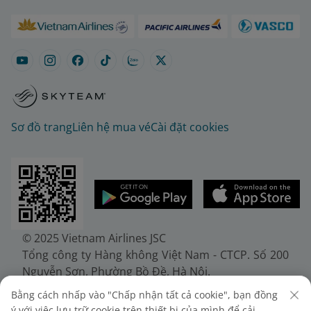
Sơ đồ trang
Liên hệ mua vé
Cài đặt cookies
© 2025 Vietnam Airlines JSC
Tổng công ty Hàng không Việt Nam - CTCP. Số 200
Nguyễn Sơn, Phường Bồ Đề, Hà Nội.
Điện thoại: (+84-24) 38272289. Fax: (+84-24)
Bằng cách nhấp vào "Chấp nhận tất cả cookie", bạn đồng
38722375
ý với việc lưu trữ cookie trên thiết bị của mình để cải