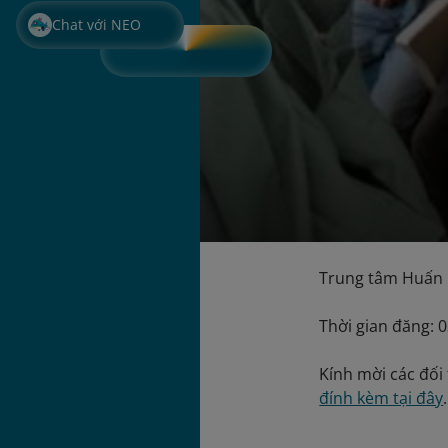
Chat với NEO
Trung tâm Huấn l
Thời gian đăng: 
Kính mời các đối 
đính kèm tại đây
.