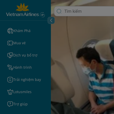
Khám Phá
Mua vé
Dịch vụ bổ trợ
Hành trình
Trải nghiệm bay
Lotusmiles
Trợ giúp