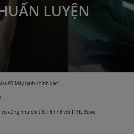
HUẤN LUYỆN
ữa 03 Máy lạnh chính xác” .
3
 vụ cũng như chi tiết liên hệ với TTHL được