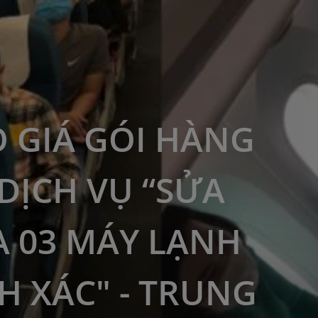
 GIÁ GÓI HÀNG
DỊCH VỤ “SỬA
 03 MÁY LẠNH
H XÁC" - TRUNG