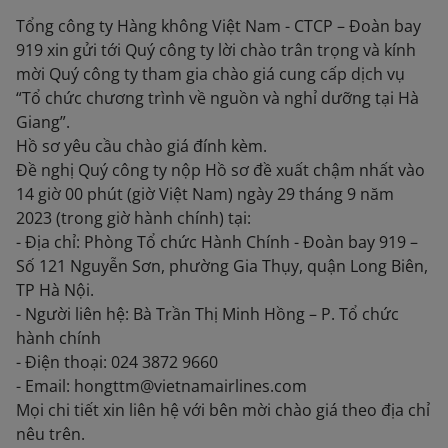
Tổng công ty Hàng không Việt Nam - CTCP – Đoàn bay
919 xin gửi tới Quý công ty lời chào trân trọng và kính
mời Quý công ty tham gia chào giá cung cấp dịch vụ
“Tổ chức chương trình về nguồn và nghỉ dưỡng tại Hà
Giang”.
Hồ sơ yêu cầu chào giá đính kèm.
Đề nghị Quý công ty nộp Hồ sơ đề xuất chậm nhất vào
14 giờ 00 phút (giờ Việt Nam) ngày 29 tháng 9 năm
2023 (trong giờ hành chính) tại:
- Địa chỉ: Phòng Tổ chức Hành Chính - Đoàn bay 919 –
Số 121 Nguyễn Sơn, phường Gia Thụy, quận Long Biên,
TP Hà Nội.
- Người liên hệ: Bà Trần Thị Minh Hồng – P. Tổ chức
hành chính
- Điện thoại: 024 3872 9660
- Email: hongttm@vietnamairlines.com
Mọi chi tiết xin liên hệ với bên mời chào giá theo địa chỉ
nêu trên.