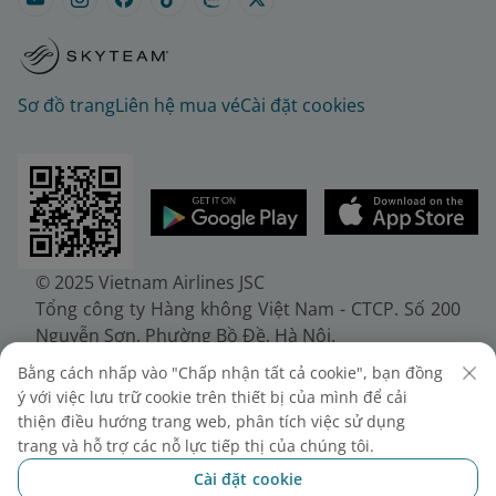
Sơ đồ trang
Liên hệ mua vé
Cài đặt cookies
© 2025 Vietnam Airlines JSC
Tổng công ty Hàng không Việt Nam - CTCP. Số 200
Nguyễn Sơn, Phường Bồ Đề, Hà Nội.
Điện thoại: (+84-24) 38272289. Fax: (+84-24)
Bằng cách nhấp vào "Chấp nhận tất cả cookie", bạn đồng
38722375
ý với việc lưu trữ cookie trên thiết bị của mình để cải
Giấy chứng nhận đăng ký doanh nghiệp, mã số
thiện điều hướng trang web, phân tích việc sử dụng
doanh nghiệp 0100107518, đăng ký lần đầu ngày
trang và hỗ trợ các nỗ lực tiếp thị của chúng tôi.
30/6/2010, đăng ký thay đổi lần thứ 10 ngày
Cài đặt cookie
24/7/2025, cấp bởi Sở Tài chính Thành phố Hà Nội.