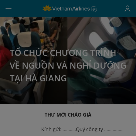
TỔ CHỨC CHƯƠNG TRÌNH
VỀ NGUỒN VÀ NGHỈ DƯỠNG
TẠI HÀ GIANG
THƯ MỜI CHÀO GIÁ
Kính gửi: ………..Quý công ty …………….