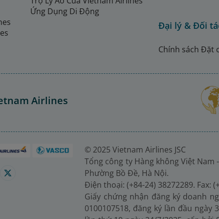
Trợ Lý Ảo Của Vietnam Airlines
Ứng Dụng Di Động
ines
Đại lý & Đối tá
nes
Chính sách Đặt 
etnam Airlines
© 2025 Vietnam Airlines JSC
Tổng công ty Hàng không Việt Nam -
Phường Bồ Đề, Hà Nội.
Điện thoại: (+84-24) 38272289. Fax: 
Giấy chứng nhận đăng ký doanh ng
0100107518, đăng ký lần đầu ngày 3