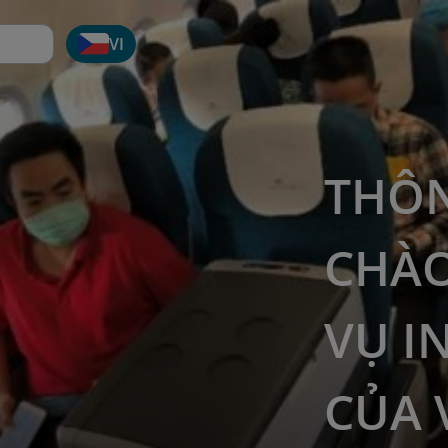
VI
THÔN
CHÀO
VỤ I
CỦA 