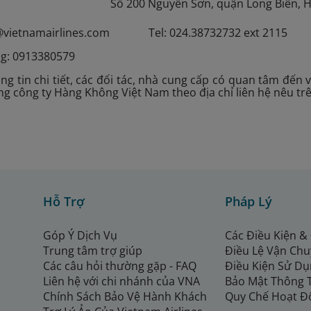
Số 200 Nguyễn Sơn, quận Long Biên, 
b@vietnamairlines.com Tel: 024.38732732 ext 2115
ng: 0913380579
ng tin chi tiết, các đối tác, nhà cung cấp có quan tâm đến 
ổng công ty Hàng Không Việt Nam theo địa chỉ liên hệ nêu tr
Hỗ Trợ
Pháp Lý
Góp Ý Dịch Vụ
Các Điều Kiện &
Trung tâm trợ giúp
Điều Lệ Vận Ch
Các câu hỏi thường gặp - FAQ
Điều Kiện Sử Dụ
Liên hệ với chi nhánh của VNA
Bảo Mật Thông 
Chính Sách Bảo Vệ Hành Khách
Quy Chế Hoạt Đ