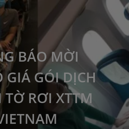
G BÁO MỜI
 GIÁ GÓI DỊCH
N TỜ RƠI XTTM
VIETNAM