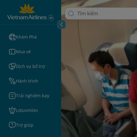
Khám Phá
Mua vé
Dịch vụ bổ trợ
Hành trình
Trải nghiệm bay
Lotusmiles
Trợ giúp