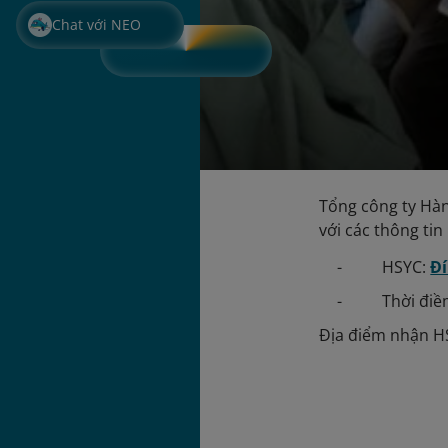
Chat với NEO
Tổng công ty Hàn
với các thông tin
- HSYC:
Đ
- Thời điềm h
Địa điểm nhận 