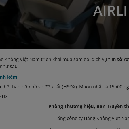
AIRL
g Không Việt Nam triển khai mua sắm gói dịch vụ
“ In tờ 
 như sau:
ính kèm
.
ết hạn nộp hồ sơ đề xuất (HSĐX): Muộn nhất là 15h00 ng
HSĐX
Phòng Thương hiệu, Ban Truyền t
Tổng công ty Hàng Không Việt N