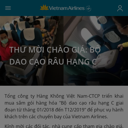
THƯ MỜI CHÀO GIÁ: BỘ
DAO CẠO RÂU HẠNG C
Tổng công ty Hàng Không Việt Nam-CTCP triển khai
mua sắm gói hàng hóa "Bộ dao cạo râu hạng C giai
đoạn từ tháng 01/2018 đến T12/2019" để phục vụ hành
khách trên các chuyến bay của Vietnam Airlines.
Kính mời các đối tác, nhà cung cấp tham gia chào giá.