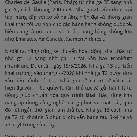
Charles de Gaulle (Paris, Pháp) từ nhà ga 2E sang nhà
ga 2C, cách khoảng 200 mét. Nhà ga 2C vừa được cải
tạo, nâng cấp với cơ sở hạ tầng hiện đại và không gian
khai thác tối ưu hơn cho các hãng hàng không quốc tế,
hiện cũng là nơi phục vụ nhiều hãng hàng không lớn
như Emirates, Air Canada, Xiamen Airlines…
Ngoài ra, hãng cũng sẽ chuyển hoạt động khai thác từ
nhà ga T2 sang nhà ga T3 tại Sân bay Frankfurt
(Frankfurt, Đức) từ ngày 19/5/2026. Nhà ga T3 dự kiến
khai trương vào tháng 4/2026 khi nhà ga T2 được đưa
vào tiến hành cải tạo. Nhà ga mới có cơ sở vật chất
hiện đại với nhiều quầy tự làm thủ tục và gửi hành lý tự
động, giúp chuẩn hóa quy trình khai thác, tăng khả
năng áp dụng công nghệ trong phục vụ mặt đất, qua
đó rút ngắn thời gian làm thủ tục. Nhà ga T3 cách nhà
ga T2 cũ khoảng 5 phút di chuyển bằng tàu Skyline và
xe buýt trong sân bay.
Vietnam Airlines khuyến nghị hành khách chủ động