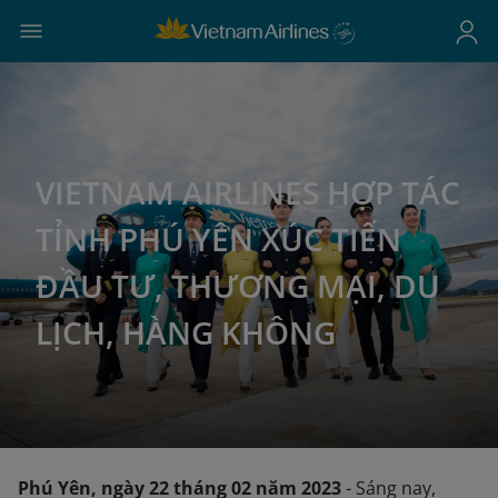
VIETNAM AIRLINES HỢP TÁC
TỈNH PHÚ YÊN XÚC TIẾN
ĐẦU TƯ, THƯƠNG MẠI, DU
LỊCH, HÀNG KHÔNG
Phú Yên, ngày 22 tháng 02 năm 2023
- Sáng nay,