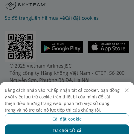
Sơ đồ trang
Liên hệ mua vé
Cài đặt cookies
© 2025 Vietnam Airlines JSC
Tổng công ty Hàng không Việt Nam - CTCP. Số 200
Nguyễn Sơn, Phường Bồ Đề, Hà Nội.
Điện thoại: (+84-24) 38272289. Fax: (+84-24)
Bằng cách nhấp vào "Chấp nhận tất cả cookie", bạn đồng
38722375
ý với việc lưu trữ cookie trên thiết bị của mình để cải
Giấy chứng nhận đăng ký doanh nghiệp, mã số
thiện điều hướng trang web, phân tích việc sử dụng
doanh nghiệp 0100107518, đăng ký lần đầu ngày
trang và hỗ trợ các nỗ lực tiếp thị của chúng tôi.
30/6/2010, đăng ký thay đổi lần thứ 10 ngày
Cài đặt cookie
24/7/2025, cấp bởi Sở Tài chính Thành phố Hà Nội.
Từ chối tất cả