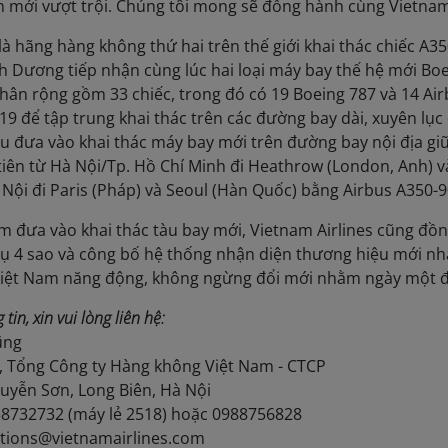
 mới vượt trội. Chúng tôi mong sẽ đồng hành cùng Vietnam 
 là hãng hàng không thứ hai trên thế giới khai thác chiếc A
nh Dương tiếp nhận cùng lúc hai loại máy bay thế hệ mới Bo
thân rộng gồm 33 chiếc, trong đó có 19 Boeing 787 và 14 Ai
19 để tập trung khai thác trên các đường bay dài, xuyên lụ
đầu đưa vào khai thác máy bay mới trên đường bay nội địa gi
tiên từ Hà Nội/Tp. Hồ Chí Minh đi Heathrow (London, Anh) v
Nội đi Paris (Pháp) và Seoul (Hàn Quốc) bằng Airbus A350-9
ểm đưa vào khai thác tàu bay mới, Vietnam Airlines cũng đồ
vụ 4 sao và công bố hệ thống nhận diện thương hiệu mới 
Việt Nam năng động, không ngừng đổi mới nhằm ngày một đ
tin, xin vui lòng liên hệ:
ũng
, Tổng Công ty Hàng không Việt Nam - CTCP
uyễn Sơn, Long Biên, Hà Nội
.38732732 (máy lẻ 2518) hoặc 0988756828
lations@vietnamairlines.com