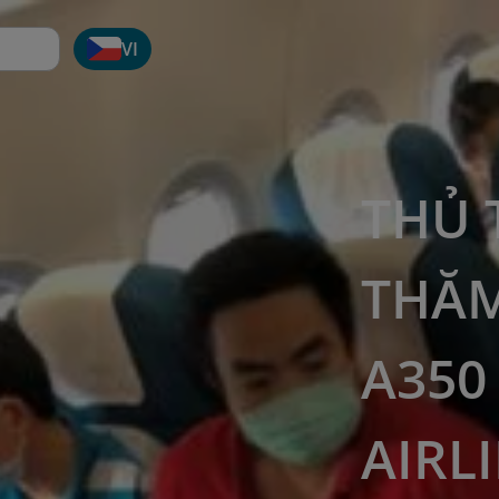
VI
THỦ
THĂM
A350
AIRL