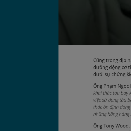
Cũng trong dịp n
dưỡng động cơ th
dưới sự chứng k
Ông Phạm Ngọc Mi
khai thác tàu bay
việc sử dụng tàu b
thác ổn định dòng
những hãng hàng 
Ông Tony Wood, C