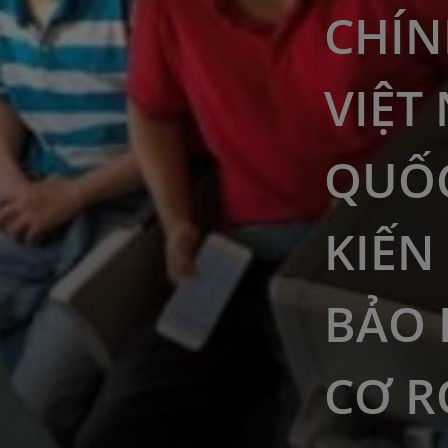
CHÍN
VIỆT
QUỐ
KIẾN
BẢO
CƠ R