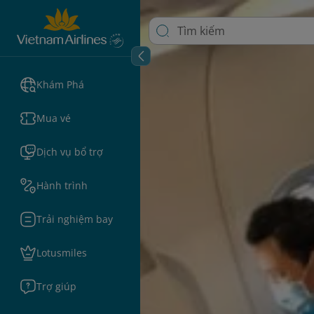
Khám Phá
Mua vé
Dịch vụ bổ trợ
Hành trình
Trải nghiệm bay
Lotusmiles
Trợ giúp