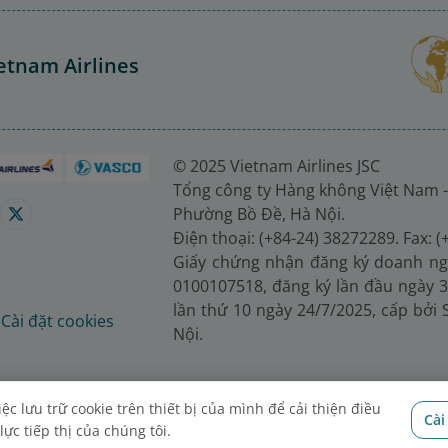
etnam Airlines
© 2025 Vietnam Airlines JSC
Tổng công ty Hàng không Việt Nam -
Phường Bồ Đề, Hà Nội.
Điện thoại: (+84-24) 38272289. Fax: 
Giấy chứng nhận đăng ký doanh ng
0100107518, đăng ký lần đầu ngày 3
lần thứ 10 ngày 24/7/2025, cấp bởi
é
Cài đặt cookies
Nội.
c lưu trữ cookie trên thiết bị của mình để cải thiện điều
Cài
ực tiếp thị của chúng tôi.