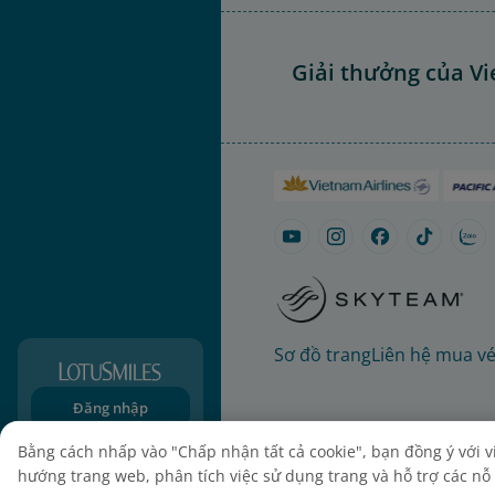
Giải thưởng của Vi
Sơ đồ trang
Liên hệ mua v
Đăng nhập
Đăng ký
Bằng cách nhấp vào "Chấp nhận tất cả cookie", bạn đồng ý với việ
hướng trang web, phân tích việc sử dụng trang và hỗ trợ các nỗ l