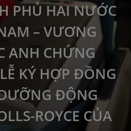
H PHỦ HAI NƯỚC
 NAM – VƯƠNG
C ANH CHỨNG
 LỄ KÝ HỢP ĐỒNG
 DƯỠNG ĐỘNG
OLLS-ROYCE CỦA