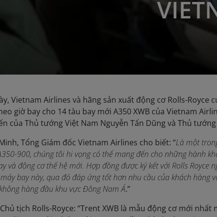
VIET
ày, Vietnam Airlines và hãng sản xuất động cơ Rolls-Royce c
eo giờ bay cho 14 tàu bay mới A350 XWB của Vietnam Airlin
iến của Thủ tướng Việt Nam Nguyễn Tấn Dũng và Thủ tướng 
nh, Tổng Giám đốc Vietnam Airlines cho biết: “
Là một tron
 A350-900, chúng tôi hi vọng có thể mang đến cho những hành kh
ay và động cơ thế hệ mới. Hợp đồng được ký kết với Rolls Royce
 máy bay này, qua đó đáp ứng tốt hơn nhu cầu của khách hàng và
không hàng đầu khu vực Đông Nam Á
.”
hủ tịch Rolls-Royce: “Trent XWB là mẫu động cơ mới nhất 