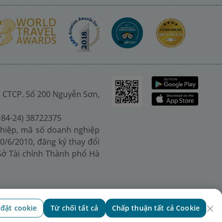
 CTCP. Số 200 Nguyễn Sơn,
(+84-24) 38722375
hiệp, mã số doanh nghiệp
0/6/2010, đăng ký thay đổi
 Sở Tài chính Thành phố Hà
 đặt cookie
Từ chối tất cả
Chấp thuận tất cả Cookie