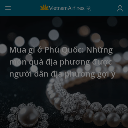
Mua gì ở Phú Quốc: Những
món quà địa phương được
người dân địa phương gợi ý