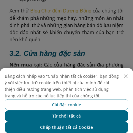
Xem thử
của chúng tôi
Blog Chợ đêm Dương Đông
để khám phá những mẹo hay, những món ăn nhất
định phải thử và những gian hàng bán đồ lưu niệm
độc đáo nhất sẽ khiến chuyến thăm của bạn trở
nên khó quên.
3.2.
Cửa hàng đặc sản
Nên
mua tại:
Các cửa hàng đặc sản địa phương
quanh trung tâm thị trấn Dương Đông và gần Sân
Bằng cách nhấp vào "Chấp nhận tất cả cookie", bạn đồng
bay Phú Quốc.
ý với việc lưu trữ cookie trên thiết bị của mình để cải
thiện điều hướng trang web, phân tích việc sử dụng
Thuận lợi:
Sản phẩm được đóng gói chuyên
trang và hỗ trợ các nỗ lực tiếp thị của chúng tôi.
nghiệp, giá cả được dán nhãn rõ ràng và dễ dàng
Cài đặt cookie
mang theo trong những chuyến đi dài.
Từ chối tất cả
Các cửa hàng được đề xuất:
Chat với NEO
Chấp thuận tất cả Cookie
: chuyên
Đặc sản Phú Quốc - Long Beach Center