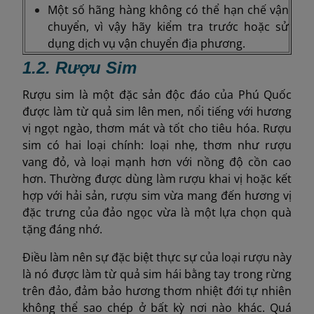
Một số hãng hàng không có thể hạn chế vận
chuyển, vì vậy hãy kiểm tra trước hoặc sử
dụng dịch vụ vận chuyển địa phương.
1.2. Rượu Sim
Rượu sim là một đặc sản độc đáo của Phú Quốc
được làm từ quả sim lên men, nổi tiếng với hương
vị ngọt ngào, thơm mát và tốt cho tiêu hóa. Rượu
sim có hai loại chính: loại nhẹ, thơm như rượu
vang đỏ, và loại mạnh hơn với nồng độ cồn cao
hơn. Thường được dùng làm rượu khai vị hoặc kết
hợp với hải sản, rượu sim vừa mang đến hương vị
đặc trưng của đảo ngọc vừa là một lựa chọn quà
tặng đáng nhớ.
Điều làm nên sự đặc biệt thực sự của loại rượu này
là nó được làm từ quả sim hái bằng tay trong rừng
trên đảo, đảm bảo hương thơm nhiệt đới tự nhiên
không thể sao chép ở bất kỳ nơi nào khác. Quá