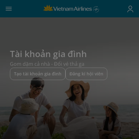
Tài khoản gia đình
Gom dặm cả nhà - Đổi vé thả ga
Tạo tài khoản gia đình
Đăng kí hội viên