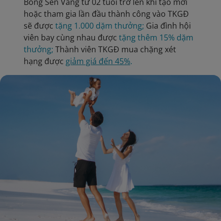
Bông Sen Vàng từ 02 tuổi trở lên khi tạo mới
hoặc tham gia lần đầu thành công vào TKGĐ
sẽ được
tặng 1.000 dặm thưởng;
Gia đình hội
viên bay cùng nhau được
tặng thêm 15% dặm
thưởng;
Thành viên TKGĐ mua chặng xét
hạng được
giảm giá đến 45%
.