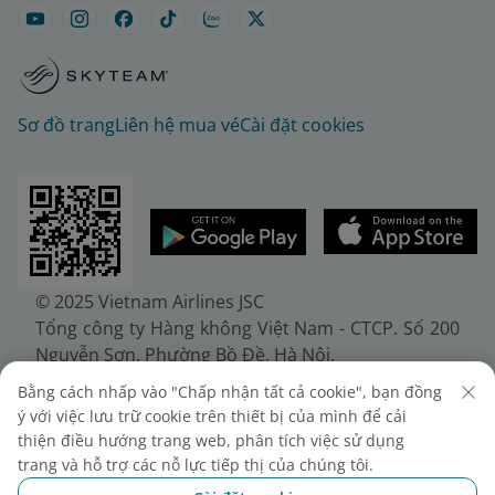
Sơ đồ trang
Liên hệ mua vé
Cài đặt cookies
© 2025 Vietnam Airlines JSC
Tổng công ty Hàng không Việt Nam - CTCP. Số 200
Nguyễn Sơn, Phường Bồ Đề, Hà Nội.
Điện thoại: (+84-24) 38272289. Fax: (+84-24)
Bằng cách nhấp vào "Chấp nhận tất cả cookie", bạn đồng
38722375
ý với việc lưu trữ cookie trên thiết bị của mình để cải
Giấy chứng nhận đăng ký doanh nghiệp, mã số
thiện điều hướng trang web, phân tích việc sử dụng
doanh nghiệp 0100107518, đăng ký lần đầu ngày
trang và hỗ trợ các nỗ lực tiếp thị của chúng tôi.
30/6/2010, đăng ký thay đổi lần thứ 10 ngày