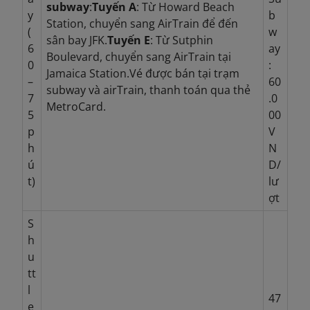
subway
:
Tuyến A
: Từ Howard Beach
y
b
Station, chuyển sang AirTrain để đến
(
w
sân bay JFK.
Tuyến E
: Từ Sutphin
6
ay
Boulevard, chuyển sang AirTrain tại
0
:
Jamaica Station.
Vé được bán tại trạm
–
60
subway và airTrain, thanh toán qua thẻ
7
.0
MetroCard.
5
00
p
V
h
N
ú
D/
t)
lư
ợt
S
h
u
tt
l
47
e