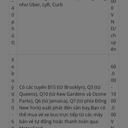
–
00
như Uber, Lyft, Curb
4
0
0
V
p
N
h
D/
ú
ch
t)
uy
ến
X
e
60
b
.0
u
00
ý
Có các tuyến B15 (từ Brooklyn), Q3 (từ
-
t(
Queens), Q10 (từ Kew Gardens và Ozone
10
3
Parks), Q6 (từ Jamaica), Q7 (từ phía Đông
00
0
New York) xuất phát đến sân bay.Bạn có
.0
-
thể mua vé xe bus trực tiếp từ các máy
00
6
bán vé tự động hoặc thanh toán qua
V