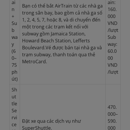
ai
ain:
Bạn có thể bắt AirTrain từ các nhà ga
n
160.
trong sân bay, bao gồm cả nhà ga số
+
000
1, 2, 4, 5, 7, hoặc 8, và di chuyển đến
Su
VND
một trong các trạm kết nối với
b
/lượt
subway gồm Jamaica Station,
wa
Sub
Howard Beach Station, Lefferts
y
way:
Boulevard.Vé được bán tại nhà ga và
(6
60.0
trạm subway, thanh toán qua thẻ
0–
00
MetroCard.
75
VND
ph
/lượt
út)
Sh
ut
tle
470.
Se
000–
rvi
Đặt xe qua các dịch vụ như
590.
ce
SuperShuttle.
000