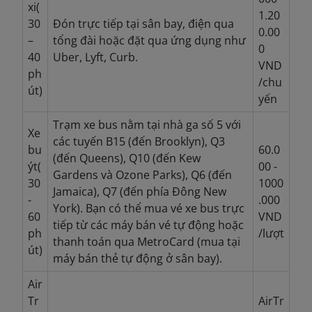
xi(
1.20
30
Đón trực tiếp tại sân bay, điện qua
0.00
–
tổng đài hoặc đặt qua ứng dụng như
0
40
Uber, Lyft, Curb.
VND
ph
/chu
út)
yến
Trạm xe bus nằm tại nhà ga số 5 với
Xe
các tuyến B15 (đến Brooklyn), Q3
bu
60.0
(đến Queens), Q10 (đến Kew
ýt(
00 -
Gardens và Ozone Parks), Q6 (đến
30
1000
Jamaica), Q7 (đến phía Đông New
-
.000
York). Bạn có thể mua vé xe bus trực
60
VND
tiếp từ các máy bán vé tự động hoặc
ph
/lượt
thanh toán qua MetroCard (mua tại
út)
máy bán thẻ tự động ở sân bay).
Air
Tr
AirTr