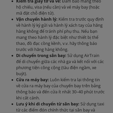
Kiểm tra giấy tờ và vé:
Đảm bảo mang theo
hộ chiếu, visa (nếu cần) và vé máy bay (hoặc
mã đặt chỗ điện tử).
Vận chuyển hành lý:
Kiểm tra trước quy định
về hành lý ký gửi và hành lý xách tay của hãng
hàng không để tránh phí phụ thu. Nếu bạn
mang theo hành lý đặc biệt như thiết bị thể
thao, đồ đạc cồng kềnh, v.v. hãy thông báo
trước với hãng hàng không.
Di chuyển trong sân bay:
Sử dụng AirTrain
để di chuyển giữa các nhà ga và kết nối với các
phương tiện công cộng (tàu điện ngầm, xe
buýt).
Cửa ra máy bay:
Luôn kiểm tra lại thông tin
về cửa ra máy bay của chuyến bay trên bảng
thông báo và đến cửa ít nhất 30–40 phút trước
khi cất cánh.
Lưu ý khi di chuyển từ sân bay:
Sử dụng taxi
từ các điểm đón chính thức tại sân bay và