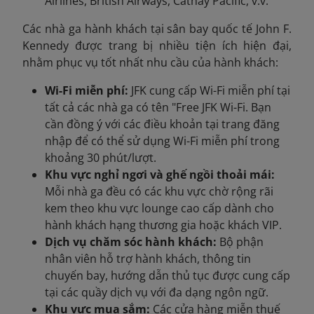
Airlines, British Airways, Cathay Pacific, v.v.
Các nhà ga hành khách tại sân bay quốc tế John F.
Kennedy được trang bị nhiều tiện ích hiện đại,
nhằm phục vụ tốt nhất nhu cầu của hành khách:
Wi-Fi miễn phí:
JFK cung cấp Wi-Fi miễn phí tại
tất cả các nhà ga có tên "Free JFK Wi-Fi. Bạn
cần đồng ý với các điều khoản tại trang đăng
nhập để có thể sử dụng Wi-Fi miễn phí trong
khoảng 30 phút/lượt.
Khu vực nghỉ ngơi và ghế ngồi thoải mái:
Mỗi nhà ga đều có các khu vực chờ rộng rãi
kem theo khu vực lounge cao cấp dành cho
hành khách hạng thương gia hoặc khách VIP.
Dịch vụ chăm sóc hành khách:
Bộ phận
nhân viên hỗ trợ hành khách, thông tin
chuyến bay, hướng dẫn thủ tục được cung cấp
tại các quầy dịch vụ với đa dạng ngôn ngữ.
Khu vực mua sắm:
Các cửa hàng miễn thuế