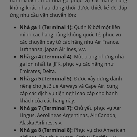
hành khách, mỗi nhà ga phục vụ các hãng hàng
không khác nhau đồng thời được thiết kế để đáp
ứng nhu cầu vận chuyển lớn:
Nhà ga 1 (Terminal 1):
Quản lý bởi một liên
minh các hãng hàng không quốc tế, phục vụ
các chuyến bay từ các hãng như Air France,
Lufthansa, Japan Airlines, v.v.
Nhà ga 4 (Terminal 4):
Một trong những nhà
ga lớn nhất tại JFK, phục vụ các hãng như
Emirates, Delta.
Nhà ga 5 (Terminal 5):
Được xây dựng dành
riêng cho JetBlue Airways và Cape Air, cung
cấp các dịch vụ tiện nghi cao cấp cho hành
khách của các hãng này.
Nhà ga 7 (Terminal 7):
Chủ yếu phục vụ Aer
Lingus, Aerolineas Argentinas, Air Canada,
Alaska Airlines, v.v.
Nhà ga 8 (Terminal 8):
Phục vụ cho American