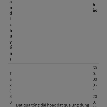
a
h
n
ảo
d
i
c
h
u
y
ể
n
)
60
T
0.
a
00
xi
0 -
(
1.
3
20
0
0.
Đặt qua tổng đài hoặc đặt qua ứng dụng