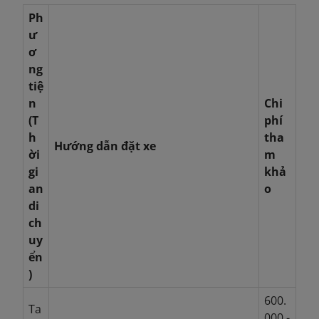
Ph
ư
ơ
ng
tiệ
n
Chi
(T
phí
h
tha
Hướng dẫn đặt xe
ời
m
gi
khả
an
o
di
ch
uy
ển
)
600.
Ta
000 -