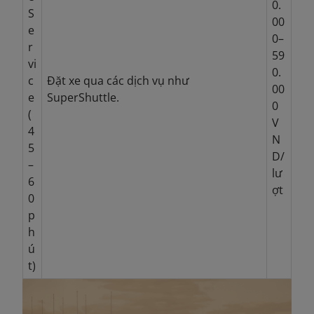
0.
S
00
e
0–
r
59
vi
0.
c
Đặt xe qua các dịch vụ như
00
e
SuperShuttle.
0
(
V
4
N
5
D/
–
lư
6
ợt
0
p
h
ú
t)