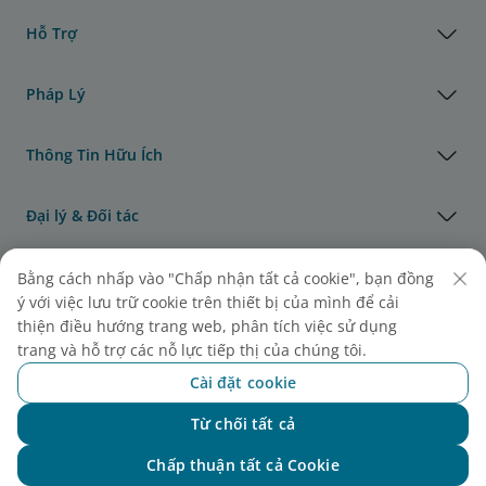
Hỗ Trợ
Pháp Lý
Thông Tin Hữu Ích
Đại lý & Đối tác
Vận Tải Hàng Hóa
Bằng cách nhấp vào "Chấp nhận tất cả cookie", bạn đồng
ý với việc lưu trữ cookie trên thiết bị của mình để cải
thiện điều hướng trang web, phân tích việc sử dụng
Giải thưởng của Vietnam Airlines
trang và hỗ trợ các nỗ lực tiếp thị của chúng tôi.
Cài đặt cookie
Từ chối tất cả
Chat với NEO
Chấp thuận tất cả Cookie