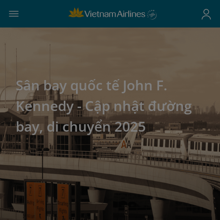
Sân bay quốc tế John F.
Kennedy - Cập nhật đường
bay, di chuyển 2025