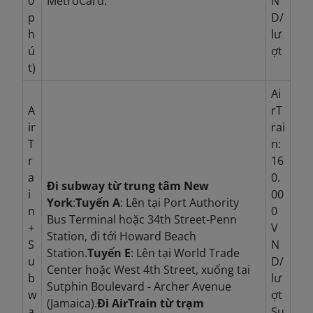
0
MetroCard.
N
p
D/
h
lư
ú
ợt
t)
Ai
A
rT
ir
rai
T
n:
r
16
a
0.
Đi subway từ trung tâm New
i
00
York
:
Tuyến A
: Lên tại Port Authority
n
0
Bus Terminal hoặc 34th Street-Penn
+
V
Station, đi tới Howard Beach
S
N
Station.
Tuyến E
: Lên tại World Trade
u
D/
Center hoặc West 4th Street, xuống tại
b
lư
Sutphin Boulevard - Archer Avenue
w
ợt
(Jamaica).
Đi AirTrain từ trạm
a
Su