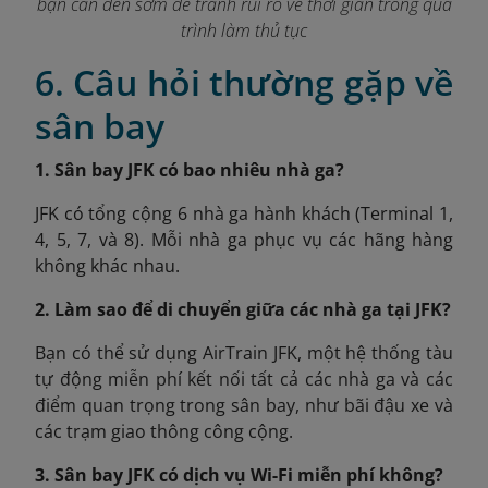
bạn cần đến sớm để tránh rủi ro về thời gian trong quá
trình làm thủ tục
6. Câu hỏi thường gặp về
sân bay
1. Sân bay JFK có bao nhiêu nhà ga?
JFK có tổng cộng 6 nhà ga hành khách (Terminal 1,
4, 5, 7, và 8). Mỗi nhà ga phục vụ các hãng hàng
không khác nhau.
2. Làm sao để di chuyển giữa các nhà ga tại JFK?
Bạn có thể sử dụng AirTrain JFK, một hệ thống tàu
tự động miễn phí kết nối tất cả các nhà ga và các
điểm quan trọng trong sân bay, như bãi đậu xe và
các trạm giao thông công cộng.
3. Sân bay JFK có dịch vụ Wi-Fi miễn phí không?