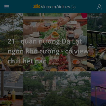
21+ quán nướng Đà Lạt
ngon khó cưỡng - có view
chill hết nấc