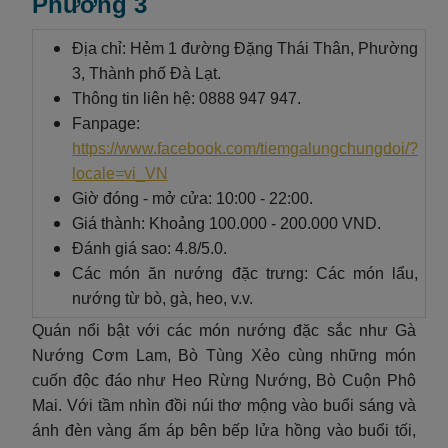
Phường 3
Địa chỉ: Hẻm 1 đường Đặng Thái Thân, Phường
3, Thành phố Đà Lạt.
Thông tin liên hệ: 0888 947 947.
Fanpage:
https://www.facebook.com/tiemgalungchungdoi/?
locale=vi_VN
Giờ đóng - mở cửa: 10:00 - 22:00.
Giá thành: Khoảng 100.000 - 200.000 VND.
Đánh giá sao: 4.8/5.0.
Các món ăn nướng đặc trưng: Các món lẩu,
nướng từ bò, gà, heo, v.v.
Quán nổi bật với các món nướng đặc sắc như Gà
Nướng Cơm Lam, Bò Tùng Xẻo cùng những món
cuốn độc đáo như Heo Rừng Nướng, Bò Cuộn Phô
Mai. Với tầm nhìn đồi núi thơ mộng vào buổi sáng và
ánh đèn vàng ấm áp bên bếp lửa hồng vào buổi tối,