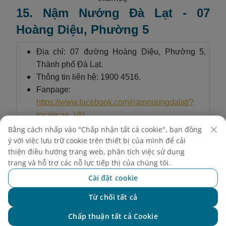
15. Nậm Nướng Đà Lạt - 07
Hoàng Diệu, Phường 5
Địa chỉ: 07 đường Hoàng Diệu, Phường 5,
Thành phố Đà Lạt.
Thông tin liên hệ: 1900 4516.
Fanpage:
https://www.facebook.com/namnuongdalat/?
locale=vi_VN
Giờ đóng - mở cửa: 16:00 - 23:00.
Bằng cách nhấp vào "Chấp nhận tất cả cookie", bạn đồng
Giá thành: Khoảng 100.000 - 300.000 VND.
ý với việc lưu trữ cookie trên thiết bị của mình để cải
thiện điều hướng trang web, phân tích việc sử dụng
Đánh giá sao: 4.9/5.0.
trang và hỗ trợ các nỗ lực tiếp thị của chúng tôi.
Các món ăn nướng đặc trưng: Các món
Cài đặt cookie
nướng, các món lẩu, cơm và mì.
Nậm Nướng là quán nướng gần chợ Đà Lạt mang
Từ chối tất cả
Chat với NEO
đến trải nghiệm ẩm thực trọn vẹn với những xiên
Chấp thuận tất cả Cookie
nướng thơm lừng, từ thịt bò mềm ngọt đến hải sản