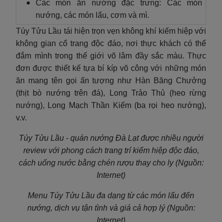
Các món ăn nướng đặc trưng: Các món
nướng, các món lẩu, cơm và mì.
Túy Tửu Lầu tái hiện trọn vẹn không khí kiếm hiệp với
không gian cổ trang độc đáo, nơi thực khách có thể
đắm mình trong thế giới võ lâm đầy sắc màu. Thực
đơn được thiết kế tựa bí kíp võ công với những món
ăn mang tên gọi ấn tượng như Hàn Băng Chưởng
(thịt bò nướng trên đá), Long Trảo Thủ (heo rừng
nướng), Long Mạch Thần Kiếm (ba rọi heo nướng),
v.v.
Túy Tửu Lầu - quán nướng Đà Lạt được nhiều người
review với phong cách trang trí kiếm hiệp độc đáo,
cách uống nước bằng chén rượu thay cho ly (Nguồn:
Internet)
Menu Túy Tửu Lầu đa dạng từ các món lẩu đến
nướng, dịch vụ tận tình và giá cả hợp lý (Nguồn:
Internet)