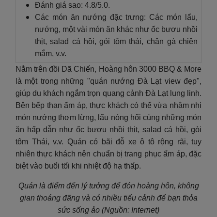
Đánh giá sao: 4.8/5.0.
Các món ăn nướng đặc trưng: Các món lẩu,
nướng, một vài món ăn khác như ốc bươu nhồi
thịt, salad cá hồi, gỏi tôm thái, chân gà chiên
mắm, v.v.
Nằm trên đồi Dã Chiến, Hoàng hôn 3000 BBQ & More
là một trong những "quán nướng Đà Lạt view đẹp",
giúp du khách ngắm trọn quang cảnh Đà Lạt lung linh.
Bên bếp than ấm áp, thực khách có thể vừa nhâm nhi
món nướng thơm lừng, lẩu nóng hổi cùng những món
ăn hấp dẫn như ốc bươu nhồi thịt, salad cá hồi, gỏi
tôm Thái, v.v. Quán có bãi đỗ xe ô tô rộng rãi, tuy
nhiên thực khách nên chuẩn bị trang phục ấm áp, đặc
biệt vào buổi tối khi nhiệt độ hạ thấp.
Quán là điểm đến lý tưởng để đón hoàng hôn, không
gian thoáng đãng và có nhiều tiểu cảnh để bạn thỏa
sức sống ảo (Nguồn: Internet)