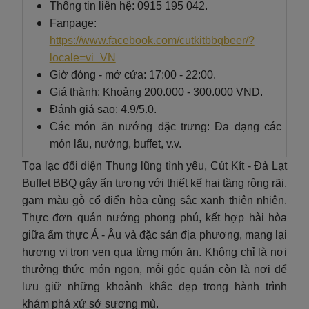
Thông tin liên hệ: 0915 195 042.
Fanpage:
https://www.facebook.com/cutkitbbqbeer/?
locale=vi_VN
Giờ đóng - mở cửa: 17:00 - 22:00.
Giá thành: Khoảng 200.000 - 300.000 VND.
Đánh giá sao: 4.9/5.0.
Các món ăn nướng đặc trưng: Đa dạng các
món lẩu, nướng, buffet, v.v.
Tọa lạc đối diện Thung lũng tình yêu, Cút Kít - Đà Lạt
Buffet BBQ gây ấn tượng với thiết kế hai tầng rộng rãi,
gam màu gỗ cổ điển hòa cùng sắc xanh thiên nhiên.
Thực đơn quán nướng phong phú, kết hợp hài hòa
giữa ẩm thực Á - Âu và đặc sản địa phương, mang lại
hương vị trọn vẹn qua từng món ăn. Không chỉ là nơi
thưởng thức món ngon, mỗi góc quán còn là nơi để
lưu giữ những khoảnh khắc đẹp trong hành trình
khám phá xứ sở sương mù.