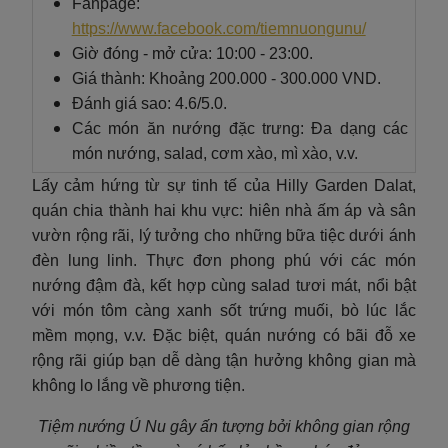
Fanpage:
https://www.facebook.com/tiemnuongunu/
Giờ đóng - mở cửa: 10:00 - 23:00.
Giá thành: Khoảng 200.000 - 300.000 VND.
Đánh giá sao: 4.6/5.0.
Các món ăn nướng đặc trưng: Đa dạng các
món nướng, salad, cơm xào, mì xào, v.v.
Lấy cảm hứng từ sự tinh tế của Hilly Garden Dalat,
quán chia thành hai khu vực: hiên nhà ấm áp và sân
vườn rộng rãi, lý tưởng cho những bữa tiệc dưới ánh
đèn lung linh. Thực đơn phong phú với các món
nướng đậm đà, kết hợp cùng salad tươi mát, nổi bật
với món tôm càng xanh sốt trứng muối, bò lúc lắc
mềm mọng, v.v. Đặc biệt, quán nướng có bãi đỗ xe
rộng rãi giúp bạn dễ dàng tận hưởng không gian mà
không lo lắng về phương tiện.
Tiệm nướng Ú Nu gây ấn tượng bởi không gian rộng