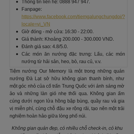
Thông tin liên hệ: 0888 947 947.
Fanpage:
https://www.facebook.com/tiemgalungchungdoi/?
locale=vi_VN
Giờ đóng - mở cửa: 16:30 - 22:00.
Giá thành: Khoảng 200.000 - 300.000 VND.
Đánh giá sao: 4.8/5.0.
Các món ăn nướng đặc trưng: Lẩu, các món
nướng từ hải sản, heo, bò, rau củ, v.v.
Tiệm nướng Our Memory là một trong những quán
nướng Đà Lạt sở hữu không gian thanh bình, như
một góc nhỏ của cổ trấn Trung Quốc với ánh sáng mờ
ảo và những làn gió nhẹ thổi qua. Không gian ấm
cúng dưới ngọn lửa hồng bập bùng, quầy rau và gia
vị miễn phí, cùng chỗ đậu xe rộng rãi, tạo nên một trải
nghiệm hoàn hảo giữa lòng phố núi.
Không gian quán đẹp, có nhiều chỗ check-in, có khu