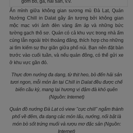
gồm bò, gà, hải sản, v.v.
Ẩn mình giữa không gian sương mù Đà Lạt, Quán
Nướng Chill in Dalat gây ấn tượng bởi không gian
mộc mạc với ánh đèn vàng ấm áp và những bức
tường gạch thô sơ. Quán có cả khu vực trong nhà ấm
cúng lẫn ngoài trời thoáng đãng, thích hợp cho những
ai tìm kiếm sự thư giãn giữa phố núi. Bạn nên đặt bàn
trước vào cuối tuần, và nếu quán đông, có thể gửi xe
ở khu vực gần đó.
Thực đơn nướng đa dạng, từ thịt heo, bò đến hải sản
tươi ngon, mỗi món ăn tại Chill in Dalat đều được chế
biến cầu kỳ, mang lại hương vị đậm đà khó quên
(Nguồn: Internet)
Quán đồ nướng Đà Lạt có view "cực chill" ngắm thành
phố về đêm, đa dạng các món lẩu, nướng, nổi bật là
món bò sốt trứng muối và rượu mơ đặc sản (Nguồn:
Internet)