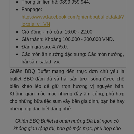
Thông tin liên hệ: 0899 959 944.
Fanpage:
https://www.facebook.com/ghienbbqbuffetdalat/?
locale=vi_VN
Giờ đóng - mở cửa: 16:00 - 22:00.
Giá thành: Khoảng 100.000 - 200.000 VND.
Đánh giá sao: 4.7/5.0.
Các món ăn nướng đặc trưng: Các món nướng,
hải sản, salad, v.v.
Ghiền BBQ Buffet mang đến thực đơn chủ yếu là
buffet BBQ đậm đà và hải sản tươi sống được chế
biến khéo léo để giữ trọn hương vị nguyên bản.
Không gian mộc mạc nhưng đầy ấm cúng, phù hợp
cho những bữa tiệc sum vầy bên gia đình, bạn bè hay
những dịp đặc biệt đáng nhớ.
Ghiền BBQ Buffet là quán nướng Đà Lạt ngon có
không gian rộng rãi, bàn gỗ mộc mạc, phù hợp cho