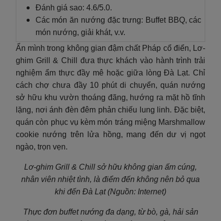
Đánh giá sao: 4.6/5.0.
Các món ăn nướng đặc trưng: Buffet BBQ, các
món nướng, giải khát, v.v.
Ẩn mình trong không gian đậm chất Pháp cổ điển, Lơ-
ghim Grill & Chill đưa thực khách vào hành trình trải
nghiệm ẩm thực đầy mê hoặc giữa lòng Đà Lạt. Chỉ
cách chợ chưa đầy 10 phút di chuyển, quán nướng
sở hữu khu vườn thoáng đãng, hướng ra mặt hồ tĩnh
lặng, nơi ánh đèn đêm phản chiếu lung linh. Đặc biệt,
quán còn phục vụ kèm món tráng miệng Marshmallow
cookie nướng trên lửa hồng, mang đến dư vị ngọt
ngào, trọn vẹn.
Lơ-ghim Grill & Chill sở hữu không gian ấm cúng,
nhân viên nhiệt tình, là điểm đến không nên bỏ qua
khi đến Đà Lạt (Nguồn: Internet)
Thực đơn buffet nướng đa dạng, từ bò, gà, hải sản