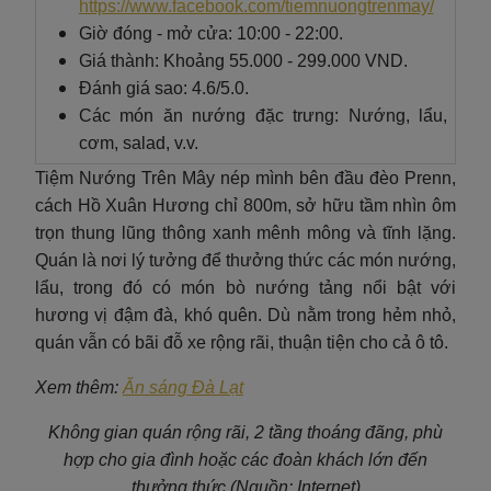
https://www.facebook.com/tiemnuongtrenmay/
Giờ đóng - mở cửa: 10:00 - 22:00.
Giá thành: Khoảng 55.000 - 299.000 VND.
Đánh giá sao: 4.6/5.0.
Các món ăn nướng đặc trưng: Nướng, lẩu,
cơm, salad, v.v.
Tiệm Nướng Trên Mây nép mình bên đầu đèo Prenn,
cách Hồ Xuân Hương chỉ 800m, sở hữu tầm nhìn ôm
trọn thung lũng thông xanh mênh mông và tĩnh lặng.
Quán là nơi lý tưởng để thưởng thức các món nướng,
lẩu, trong đó có món bò nướng tảng nổi bật với
hương vị đậm đà, khó quên. Dù nằm trong hẻm nhỏ,
quán vẫn có bãi đỗ xe rộng rãi, thuận tiện cho cả ô tô.
Xem thêm:
Ăn sáng Đà Lạt
Không gian quán rộng rãi, 2 tầng thoáng đãng, phù
hợp cho gia đình hoặc các đoàn khách lớn đến
thưởng thức (Nguồn: Internet)