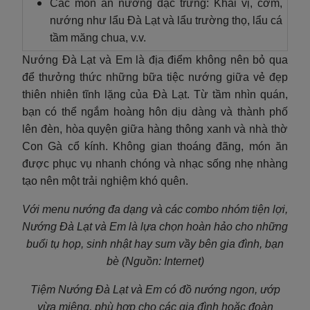
Các món ăn nướng đặc trưng: Khai vị, cơm,
nướng như lẩu Đà Lạt và lẩu trường thọ, lẩu cá
tầm măng chua, v.v.
Nướng Đà Lạt và Em là địa điểm không nên bỏ qua
để thưởng thức những bữa tiệc nướng giữa vẻ đẹp
thiên nhiên tĩnh lặng của Đà Lạt. Từ tầm nhìn quán,
bạn có thể ngắm hoàng hôn dịu dàng và thành phố
lên đèn, hòa quyện giữa hàng thông xanh và nhà thờ
Con Gà cổ kính. Không gian thoáng đãng, món ăn
được phục vụ nhanh chóng và nhạc sống nhẹ nhàng
tạo nên một trải nghiệm khó quên.
Với menu nướng đa dạng và các combo nhóm tiện lợi,
Nướng Đà Lạt và Em là lựa chọn hoàn hảo cho những
buổi tụ họp, sinh nhật hay sum vầy bên gia đình, bạn
bè (Nguồn: Internet)
Tiệm Nướng Đà Lạt và Em có đồ nướng ngon, ướp
vừa miệng, phù hợp cho các gia đình hoặc đoàn