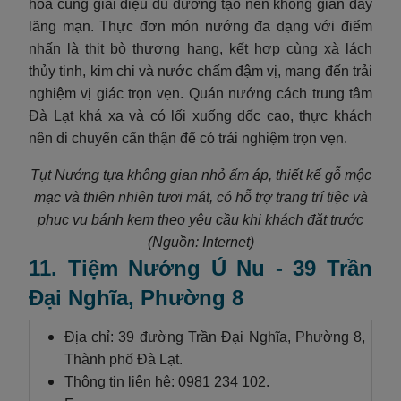
hòa cùng giai điệu du dương tạo nên không gian đầy
lãng mạn. Thực đơn món nướng đa dạng với điểm
nhấn là thịt bò thượng hạng, kết hợp cùng xà lách
thủy tinh, kim chi và nước chấm đậm vị, mang đến trải
nghiệm vị giác trọn vẹn. Quán nướng cách trung tâm
Đà Lạt khá xa và có lối xuống dốc cao, thực khách
nên di chuyển cẩn thận để có trải nghiệm trọn vẹn.
Tụt Nướng tựa không gian nhỏ ấm áp, thiết kế gỗ mộc
mạc và thiên nhiên tươi mát, có hỗ trợ trang trí tiệc và
phục vụ bánh kem theo yêu cầu khi khách đặt trước
(Nguồn: Internet)
11. Tiệm Nướng Ú Nu - 39 Trần
Đại Nghĩa, Phường 8
Địa chỉ: 39 đường Trần Đại Nghĩa, Phường 8,
Thành phố Đà Lạt.
Thông tin liên hệ: 0981 234 102.