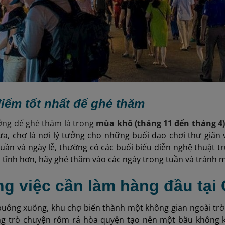
điểm tốt nhất để ghé thăm
ưởng để ghé thăm là trong
mùa khô (tháng 11 đến tháng 4
a, chợ là nơi lý tưởng cho những buổi dạo chơi thư giãn 
tuần và ngày lễ, thường có các buổi biểu diễn nghệ thuật 
 tĩnh hơn, hãy ghé thăm vào các ngày trong tuần và tránh 
ng việc cần làm hàng đầu tạ
ông xuống, khu chợ biến thành một không gian ngoài trời 
ếng trò chuyện rôm rả hòa quyện tạo nên một bầu không 