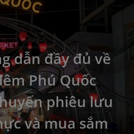
g dẫn đầy đủ về
đêm Phú Quốc
chuyến phiêu lưu
hực và mua sắm