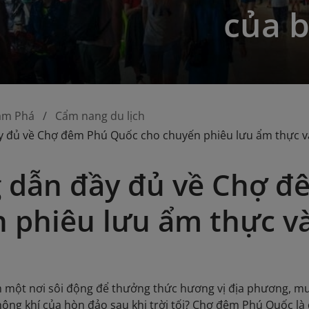
của 
ám Phá
Cẩm nang du lịch
 đủ về Chợ đêm Phú Quốc cho chuyến phiêu lưu ẩm thực 
 dẫn đầy đủ về Chợ đ
 phiêu lưu ẩm thực v
m một nơi sôi động để thưởng thức hương vị địa phương, 
ông khí của hòn đảo sau khi trời tối? Chợ đêm Phú Quốc là đ