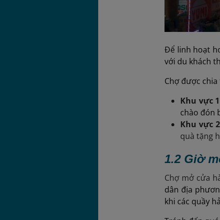
Để linh hoạt h
với du khách t
Chợ được chia 
Khu vực 
chào đón 
Khu vực 
quà tặng h
1.2 Giờ m
Chợ mở cửa h
dân địa phươn
khi các quầy hả