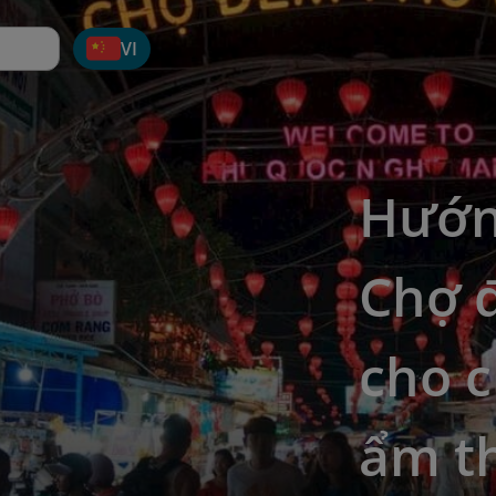
VI
Hướn
Chợ 
cho 
ẩm t