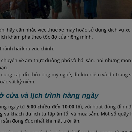
ơn, hãy cân nhắc việc thuê xe máy hoặc sử dụng dịch vụ xe đ
hích khám phá theo tốc độ của riêng mình.
thành hai khu vực chính:
1
chuyên về ẩm thực đường phố và hải sản, nơi những mó
bạn.
2
cung cấp đồ thủ công mỹ nghệ, đồ lưu niệm và đồ trang s
oặc vật kỷ niệm.
ở cửa và lịch trình hàng ngày
àng ngày từ
5:00 chiều đến 10:00 tối
, với hoạt động đỉnh 
g và khách du lịch tụ tập ăn tối và mua sắm. Một số quầy
i sản đông đúc nhất khi mặt trời lặn.