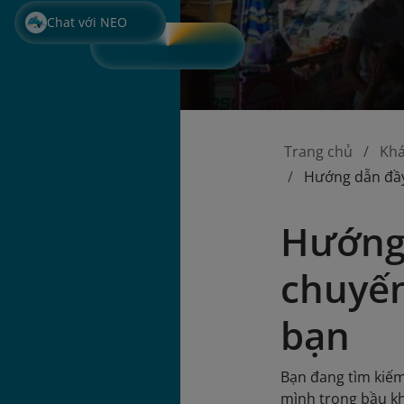
Chat với NEO
Trang chủ
Kh
Hướng dẫn đầy
Hướng
chuyến
bạn
Bạn đang tìm kiế
mình trong bầu kh