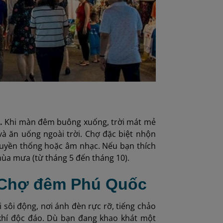
).
Khi màn đêm buông xuống, trời mát mẻ
và ăn uống ngoài trời. Chợ đặc biệt nhộn
truyền thống hoặc âm nhạc. Nếu bạn thích
mùa mưa (từ tháng 5 đến tháng 10).
i Chợ đêm Phú Quốc
sôi động, nơi ánh đèn rực rỡ, tiếng chảo
khí độc đáo. Dù bạn đang khao khát một