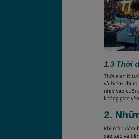
1.3 Thời 
Thời gian lý t
và hiếm khi mư
nhịp vào cuối 
không gian yên
2. Nhữ
Khi màn đêm bu
xào xạc và ti