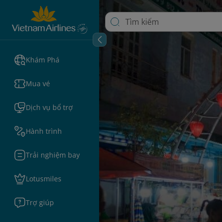
Khám Phá
Mua vé
Dịch vụ bổ trợ
Hành trình
Trải nghiệm bay
Lotusmiles
Trợ giúp