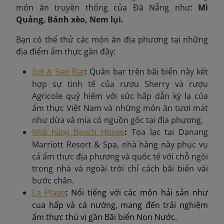
món ăn truyền thống của Đà Nẵng như:
Mì
Quảng, Bánh xèo, Nem lụi.
Bạn có thể thử các món ăn địa phương tại những
địa điểm ẩm thực gần đây:
:
Quán bar trên bãi biển này kết
Sol & Sao Bar
hợp sự tinh tế của rượu Sherry và rượu
Agricole quý hiếm với sức hấp dẫn kỳ lạ của
ẩm thực Việt Nam và những món ăn tươi mát
như dừa và mía có nguồn gốc tại địa phương.
:
Tọa lạc tại Danang
Nhà hàng Beach House
Marriott Resort & Spa, nhà hàng này phục vụ
cả ẩm thực địa phương và quốc tế với chỗ ngồi
trong nhà và ngoài trời chỉ cách bãi biển vài
bước chân.
:
Nổi tiếng với các món hải sản như
La Plage
cua hấp và cá nướng, mang đến trải nghiệm
ẩm thực thú vị gần Bãi biển Non Nước.