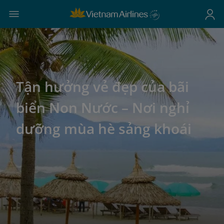
Tận hưởng vẻ đẹp của bãi
biển Non Nước – Nơi nghỉ
dưỡng mùa hè sảng khoái