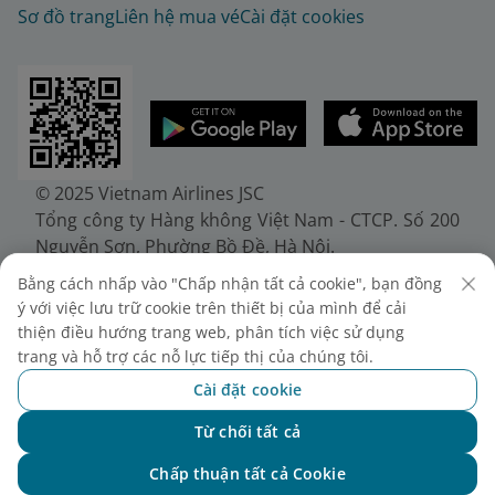
Sơ đồ trang
Liên hệ mua vé
Cài đặt cookies
© 2025 Vietnam Airlines JSC
Tổng công ty Hàng không Việt Nam - CTCP. Số 200
Nguyễn Sơn, Phường Bồ Đề, Hà Nội.
Điện thoại: (+84-24) 38272289. Fax: (+84-24)
Bằng cách nhấp vào "Chấp nhận tất cả cookie", bạn đồng
38722375
ý với việc lưu trữ cookie trên thiết bị của mình để cải
Giấy chứng nhận đăng ký doanh nghiệp, mã số
thiện điều hướng trang web, phân tích việc sử dụng
doanh nghiệp 0100107518, đăng ký lần đầu ngày
trang và hỗ trợ các nỗ lực tiếp thị của chúng tôi.
30/6/2010, đăng ký thay đổi lần thứ 10 ngày
Cài đặt cookie
24/7/2025, cấp bởi Sở Tài chính Thành phố Hà Nội.
Từ chối tất cả
Chat với NEO
Chấp thuận tất cả Cookie