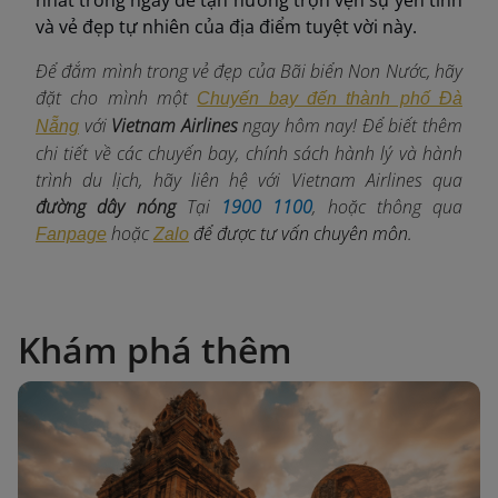
nhất trong ngày để tận hưởng trọn vẹn sự yên tĩnh
và vẻ đẹp tự nhiên của địa điểm tuyệt vời này.
Để đắm mình trong vẻ đẹp của Bãi biển Non Nước, hãy
đặt cho mình một
Chuyến bay đến thành phố Đà
với
Vietnam Airlines
ngay
hôm nay! Để biết thêm
Nẵng
chi tiết về các chuyến bay, chính sách hành lý và hành
trình du lịch, hãy liên hệ với Vietnam Airlines qua
đường dây nóng
Tại
1900 1100
, hoặc thông qua
hoặc
để được tư vấn chuyên môn.
Fanpage
Zalo
Khám phá thêm