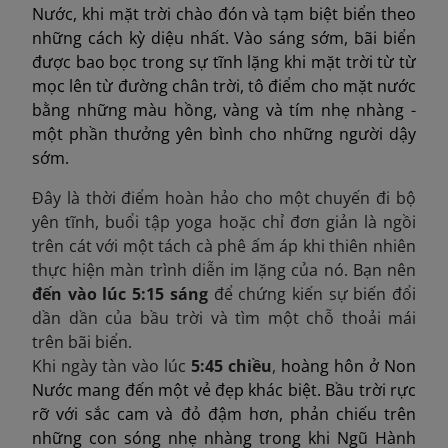
Nước, khi mặt trời chào đón và tạm biệt biển theo
những cách kỳ diệu nhất. Vào sáng sớm, bãi biển
được bao bọc trong sự tĩnh lặng khi mặt trời từ từ
mọc lên từ đường chân trời, tô điểm cho mặt nước
bằng những màu hồng, vàng và tím nhẹ nhàng -
một phần thưởng yên bình cho những người dậy
sớm.
Đây là thời điểm hoàn hảo cho một chuyến đi bộ
yên tĩnh, buổi tập yoga hoặc chỉ đơn giản là ngồi
trên cát với một tách cà phê ấm áp khi thiên nhiên
thực hiện màn trình diễn im lặng của nó. Bạn nên
đến vào lúc 5:15 sáng
để chứng kiến ​​sự biến đổi
dần dần của bầu trời và tìm một chỗ thoải mái
trên bãi biển.​
Khi ngày tàn vào lúc
5:45 chiều
,
hoàng hôn ở Non
Nước mang đến một vẻ đẹp khác biệt. Bầu trời rực
rỡ với sắc cam và đỏ đậm hơn, phản chiếu trên
những con sóng nhẹ nhàng trong khi Ngũ Hành