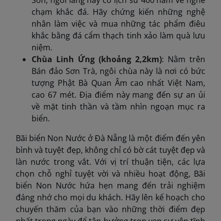
Sơn, ngôi làng này có lịch sử 400 năm về nghề
chạm khắc đá. Hãy chứng kiến ​​những nghệ
nhân làm việc và mua những tác phẩm điêu
khắc bằng đá cẩm thạch tinh xảo làm quà lưu
niệm.​
Chùa Linh Ứng (khoảng 2,2km)
: Nằm trên
Bán đảo Sơn Trà, ngôi chùa này là nơi có bức
tượng Phật Bà Quan Âm cao nhất Việt Nam,
cao 67 mét. Địa điểm này mang đến sự an ủi
về mặt tinh thần và tầm nhìn ngoạn mục ra
biển.​
Bãi biển Non Nước ở Đà Nẵng là một điểm đến yên
bình và tuyệt đẹp, không chỉ có bờ cát tuyệt đẹp và
làn nước trong vắt. Với vị trí thuận tiện, các lựa
chọn chỗ nghỉ tuyệt vời và nhiều hoạt động, Bãi
biển Non Nước hứa hẹn mang đến trải nghiệm
đáng nhớ cho mọi du khách. Hãy lên kế hoạch cho
chuyến thăm của bạn vào những thời điểm đẹp