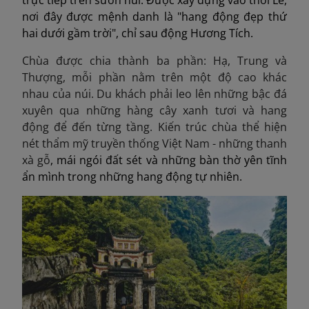
trực tiếp trên sườn núi. Được xây dựng vào thời Lê,
nơi đây được mệnh danh là "hang động đẹp thứ
hai dưới gầm trời", chỉ sau động Hương Tích.
Chùa được chia thành ba phần: Hạ, Trung và
Thượng, mỗi phần nằm trên một độ cao khác
nhau của núi. Du khách phải leo lên những bậc đá
xuyên qua những hàng cây xanh tươi và hang
động để đến từng tầng. Kiến trúc chùa thể hiện
nét thẩm mỹ truyền thống Việt Nam - những thanh
xà gỗ
, mái ngói đất sét và những bàn thờ yên tĩnh
ẩn mình trong những hang động tự nhiên.