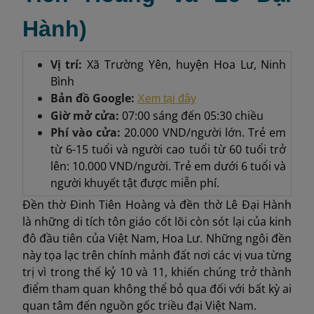
Hành)
Vị trí:
Xã Trường Yên, huyện Hoa Lư, Ninh
Bình
Bản đồ Google:
Xem tại đây
Giờ mở cửa:
07:00 sáng đến 05:30 chiều
Phí vào cửa:
20.000 VND/người lớn. Trẻ em
từ 6-15 tuổi và người cao tuổi từ 60 tuổi trở
lên: 10.000 VND/người. Trẻ em dưới 6 tuổi và
người khuyết tật được miễn phí.
Đền thờ Đinh Tiên Hoàng và đền thờ Lê Đại Hành
là những di tích tôn giáo cốt lõi còn sót lại của kinh
đô đầu tiên của Việt Nam, Hoa Lư. Những ngôi đền
này tọa lạc trên chính mảnh đất nơi các vị vua từng
trị vì trong thế kỷ 10 và 11, khiến chúng trở thành
điểm tham quan không thể bỏ qua đối với bất kỳ ai
quan tâm đến nguồn gốc triều đại Việt Nam.