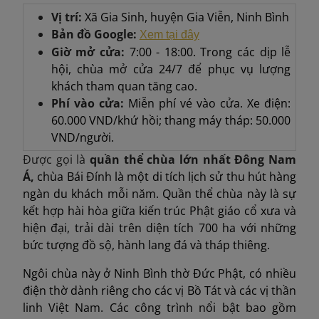
Vị trí:
Xã Gia Sinh, huyện Gia Viễn, Ninh Bình
Bản đồ Google:
Xem tại đây
Giờ mở cửa:
7:00 - 18:00. Trong các dịp lễ
hội, chùa mở cửa 24/7 để phục vụ lượng
khách tham quan tăng cao.
Phí vào cửa:
Miễn phí vé vào cửa. Xe điện:
60.000 VND/khứ hồi; thang máy tháp: 50.000
VND/người.
Được gọi là
quần thể chùa lớn nhất Đông Nam
Á,
chùa Bái Đính là một di tích lịch sử thu hút hàng
ngàn du khách mỗi năm. Quần thể chùa này là sự
kết hợp hài hòa giữa kiến trúc Phật giáo cổ xưa và
hiện đại, trải dài trên diện tích 700 ha với những
bức tượng đồ sộ, hành lang đá và tháp thiêng.
Ngôi chùa này ở Ninh Bình thờ Đức Phật, có nhiều
điện thờ dành riêng cho các vị Bồ Tát và các vị thần
linh Việt Nam. Các công trình nổi bật bao gồm