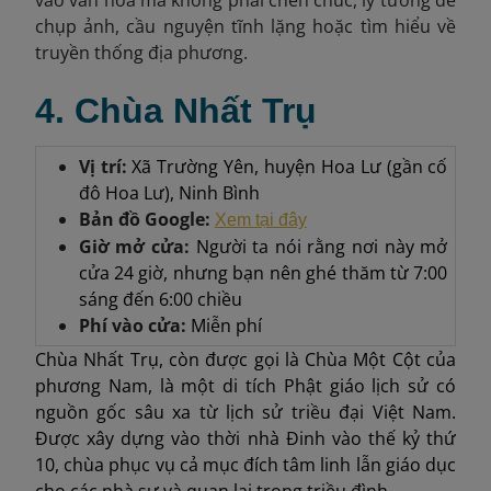
vào văn hóa mà không phải chen chúc, lý tưởng để
chụp ảnh, cầu nguyện tĩnh lặng hoặc tìm hiểu về
truyền thống địa phương.
4. Chùa Nhất Trụ
Vị trí:
Xã Trường Yên, huyện Hoa Lư (gần cố
đô Hoa Lư), Ninh Bình
Bản đồ Google:
Xem tại đây
Giờ mở cửa:
Người ta nói rằng nơi này mở
cửa 24 giờ, nhưng bạn nên ghé thăm từ 7:00
sáng đến 6:00 chiều
Phí vào cửa:
Miễn phí
Chùa Nhất Trụ, còn được gọi là Chùa Một Cột của
phương Nam, là một di tích Phật giáo lịch sử có
nguồn gốc sâu xa từ lịch sử triều đại Việt Nam.
Được xây dựng vào thời nhà Đinh vào thế kỷ thứ
10, chùa phục vụ cả mục đích tâm linh lẫn giáo dục