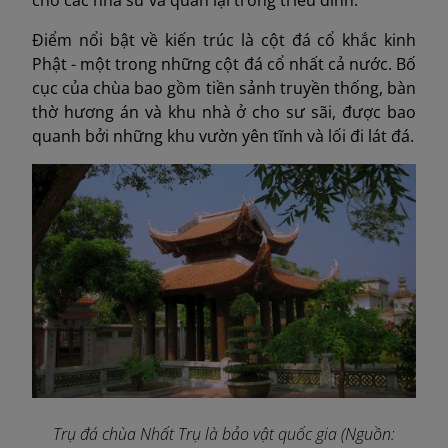
cho các nhà sư và quan lại trong triều đình.
Điểm nổi bật về kiến trúc là cột đá cổ khắc kinh
Phật - một trong những cột đá cổ nhất cả nước. Bố
cục của chùa bao gồm tiền sảnh truyền thống, bàn
thờ hương án và khu nhà ở cho sư sãi, được bao
quanh bởi những khu vườn yên tĩnh và lối đi lát đá.
Trụ đá chùa Nhất Trụ là bảo vật quốc gia (Nguồn: