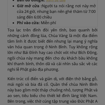
Bản đồ Google:
Xem tại đây
Giờ mở cửa :
Người ta nói rằng nơi này mở
cửa 24 giờ, nhưng bạn nên ghé thăm từ 7:00
sáng đến 6:00 chiều
Phí vào cửa:
Miễn phí
Tọa lạc trên đỉnh đồi yên tĩnh, bao quanh bởi
những cánh đồng lúa, Chùa Vàng là một địa điểm
tâm linh ít được biết đến nhưng lại mang ý nghĩa
văn hóa quan trọng ở Ninh Bình. Tuy không rộng
lớn như Bái Đính hay cao chót vót như Bích Động,
ngôi chùa này mang đến cho du khách bầu không
khí thanh bình, thôn dã và cái nhìn sâu sắc về các
nghi lễ Phật giáo địa phương.
Kiến trúc cổ điển và giản dị, với điện thờ bằng gỗ,
mái ngói và bia đá cổ. Quần thể chùa Ninh Bình
này bao gồm một tháp chuông nhỏ, tượng Phật và
ao sen, tiêu biểu cho thiết kế đình làng Việt Nam.
Bên trong, việc thờ cúng tập trung vào Đức Phật A