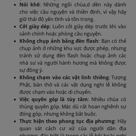
Nói khẽ
: Những ngôi chùa,d dền này dành
cho việc cầu nguyện và thiền định, vì vậy hãy
giữ thái độ yên tĩnh và tôn trọng.
Cởi giày dép
: Luôn cởi giày dép trước khi vào
sảnh chính hoặc phòng cầu nguyện.
Không chụp ảnh bằng đèn flash
: Bạn có thể
chụp ảnh ở những khu vực được phép, nhưng
tránh sử dụng đèn flash hoặc chụp ảnh các
nhà sư và người hành hương mà không được
sự đồng ý.
Không chạm vào các vật linh thiêng
: Tượng
Phật, bàn thờ và các vật dụng nghi lễ không
được chạm vào hoặc di chuyển.
Việc quyên góp là tùy tâm
: Nhiều chùa có
thùng quyên góp. Mặc dù rất hoan nghênh sự
đóng góp, nhưng không bắt buộc.
Thực hiện theo phong tục địa phương
: Hãy
quan sát cách cư xử của người dân địa
phương, đặc biệt là trong các lễ hội hoặc nghi