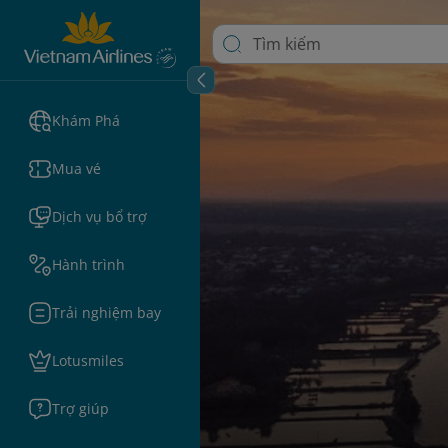
Khám Phá
Mua vé
Dịch vụ bổ trợ
Hành trình
Trải nghiệm bay
Lotusmiles
Trợ giúp