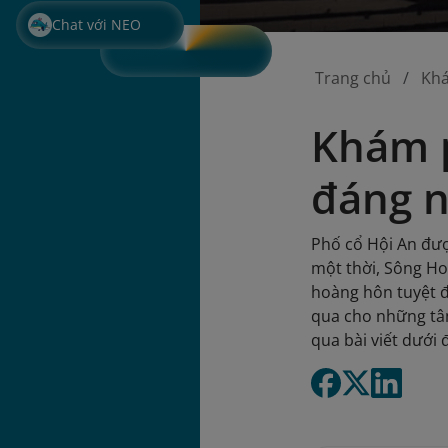
Chat với NEO
Trang chủ
Kh
Khám p
đáng n
Phố cổ Hội An đượ
một thời, Sông H
hoàng hôn tuyệt đ
qua cho những tâm
qua bài viết dưới 