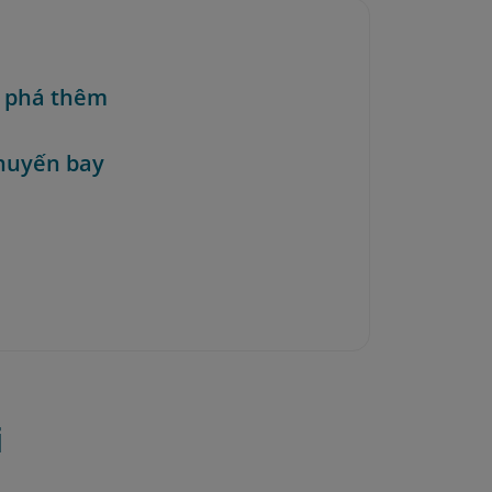
 phá thêm
huyến bay
i