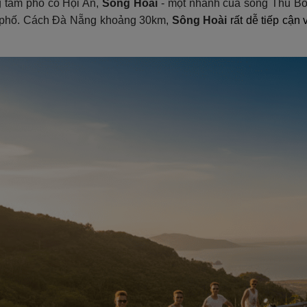
 tâm phố cổ Hội An,
Sông Hoài
- một nhánh của sông Thu Bồ
h phố. Cách Đà Nẵng khoảng 30km,
Sông Hoài
rất dễ tiếp cận