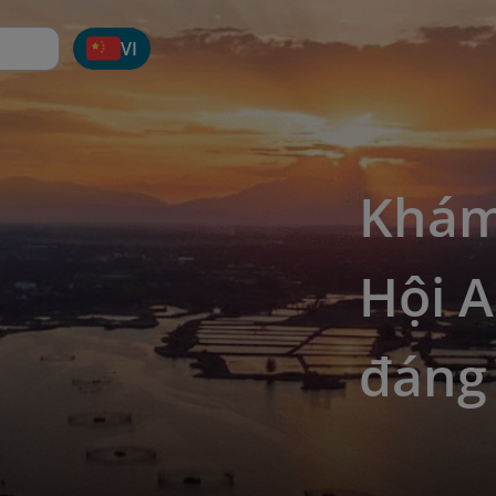
VI
Khám
Hội A
đáng