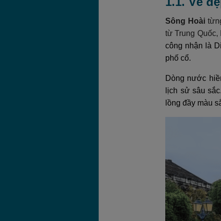
1.1. Vẻ đ
Sông Hoài
từng
từ Trung Quốc,
công nhận là D
phố cổ.
Dòng nước hiền
lịch sử sâu sắ
lồng đầy màu sắ