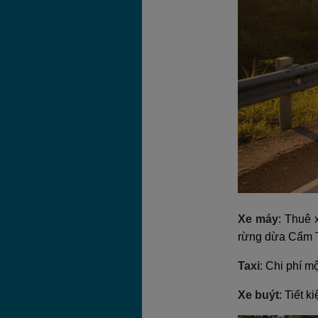
Xe máy
: Thuê 
rừng dừa Cẩm T
Taxi
: Chi phí 
Xe buýt
: Tiết 