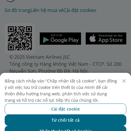
Sơ đồ trang
Liên hệ mua vé
Cài đặt cookies
© 2025 Vietnam Airlines JSC
Tổng công ty Hàng không Việt Nam - CTCP. Số 200
Nguyễn Sơn, Phường Bồ Đề, Hà Nội.
Điện thoại: (+84-24) 38272289. Fax: (+84-24)
Bằng cách nhấp vào "Chấp nhận tất cả cookie", bạn đồng
38722375
ý với việc lưu trữ cookie trên thiết bị của mình để cải
Giấy chứng nhận đăng ký doanh nghiệp, mã số
thiện điều hướng trang web, phân tích việc sử dụng
doanh nghiệp 0100107518, đăng ký lần đầu ngày
trang và hỗ trợ các nỗ lực tiếp thị của chúng tôi.
30/6/2010, đăng ký thay đổi lần thứ 10 ngày
Cài đặt cookie
24/7/2025, cấp bởi Sở Tài chính Thành phố Hà Nội.
Từ chối tất cả
Chat với NEO