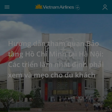
Hướng dẫn tham quan Bảo
tàng Hồ Chí Minh tại Hà Nội:
Các triển lãm nhất định phải
xem và mẹo cho du khách