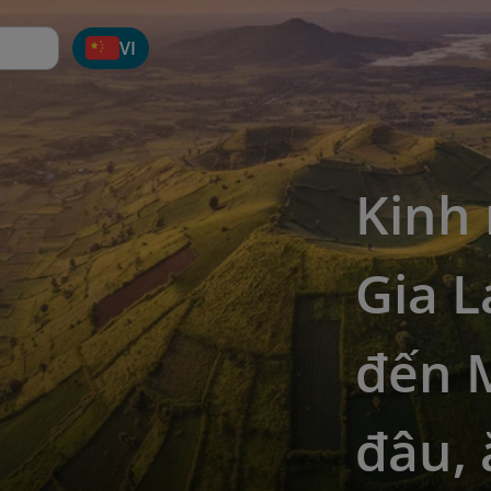
VI
Kinh 
Gia L
đến 
đâu, 