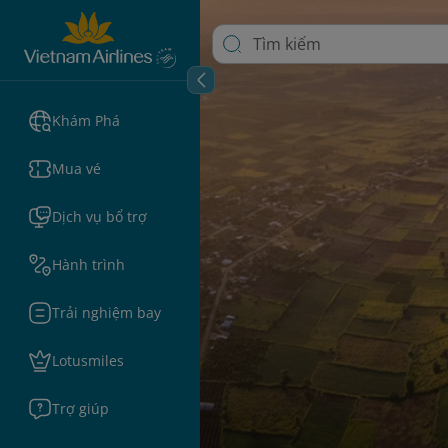
Khám Phá
Mua vé
Dịch vụ bổ trợ
Hành trình
Trải nghiệm bay
Lotusmiles
Trợ giúp