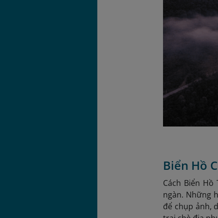
Biển Hồ C
Cách Biển Hồ 
ngàn. Những h
để chụp ảnh, d
trại chè địa ph