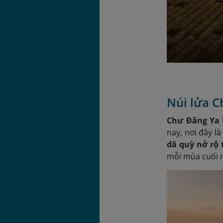
Núi lửa C
Chư Đăng Ya
nay, nơi đây l
dã quỳ nở rộ 
mỗi mùa cuối 