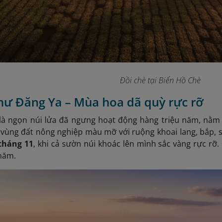
Đồi chè tại Biển Hồ Chè
hư Đăng Ya – Mùa hoa dã quỳ rực rỡ
là ngọn núi lửa đã ngưng hoạt động hàng triệu năm, nằm
à vùng đất nông nghiệp màu mỡ với ruộng khoai lang, bắp, s
tháng 11
, khi cả sườn núi khoác lên mình sắc vàng rực rỡ.
năm.