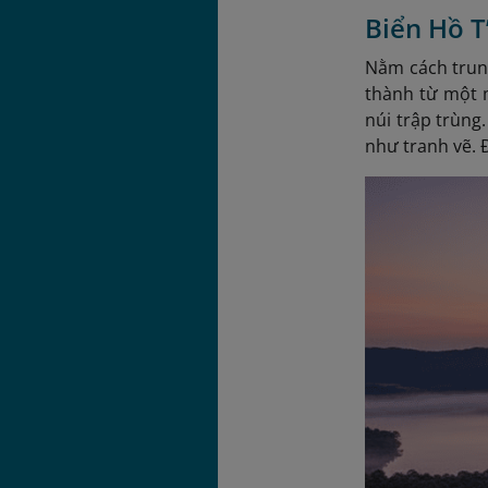
Biển Hồ T
Nằm cách trun
thành từ một 
núi trập trùng
như tranh vẽ. 