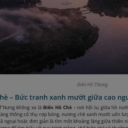
Biển Hồ T’Nưng
hè – Bức tranh xanh mướt giữa cao ng
T'Nưng không xa là
Biển Hồ Chè
– nơi hội tụ giữa hồ nước
àng thông cổ thụ rợp bóng, nương chè xanh mướt uốn lượn
ã ngoại hoặc đơn giản là tìm một khoảng lặng giữa thiên 
ương để tìm hiểu về quy trình trồng, chế biến chè và thưởng