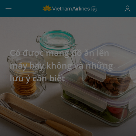
Có được mang đồ ăn lên
máy bay không và những
lưu ý cần biết