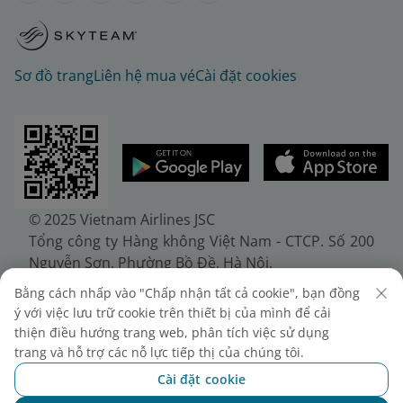
Sơ đồ trang
Liên hệ mua vé
Cài đặt cookies
© 2025 Vietnam Airlines JSC
Tổng công ty Hàng không Việt Nam - CTCP. Số 200
Nguyễn Sơn, Phường Bồ Đề, Hà Nội.
Điện thoại: (+84-24) 38272289. Fax: (+84-24)
Bằng cách nhấp vào "Chấp nhận tất cả cookie", bạn đồng
38722375
ý với việc lưu trữ cookie trên thiết bị của mình để cải
Giấy chứng nhận đăng ký doanh nghiệp, mã số
thiện điều hướng trang web, phân tích việc sử dụng
doanh nghiệp 0100107518, đăng ký lần đầu ngày
trang và hỗ trợ các nỗ lực tiếp thị của chúng tôi.
30/6/2010, đăng ký thay đổi lần thứ 10 ngày
Cài đặt cookie
24/7/2025, cấp bởi Sở Tài chính Thành phố Hà Nội.