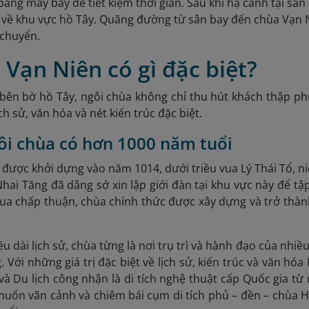
bằng máy bay để tiết kiệm thời gian. Sau khi hạ cánh tại sân 
 về khu vực hồ Tây. Quãng đường từ sân bay đến chùa Vạn
 chuyển.
 Vạn Niên có gì đặc biệt?
bên bờ hồ Tây, ngôi chùa không chỉ thu hút khách thập ph
ịch sử, văn hóa và nét kiến trúc đặc biệt.
gôi chùa có hơn 1000 năm tuổi
được khởi dựng vào năm 1014, dưới triều vua Lý Thái Tổ, niê
hai Tăng đã dâng sớ xin lập giới đàn tại khu vực này để tậ
ua chấp thuận, chùa chính thức được xây dựng và trở thàn
ều dài lịch sử, chùa từng là nơi trụ trì và hành đạo của nhi
 Với những giá trị đặc biệt về lịch sử, kiến trúc và văn hó
và Du lịch công nhận là di tích nghệ thuật cấp Quốc gia t
uốn vãn cảnh và chiêm bái cụm di tích phủ – đền – chùa 