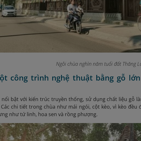
Ngôi chùa nghìn năm tuổi đất Thăng L
một công trình nghệ thuật bằng gỗ l
nổi bật với kiến trúc truyền thống, sử dụng chất liệu g
ác chi tiết trong chùa như mái ngói, cột kèo, vì kèo đều
ưng như tứ linh, hoa sen và rồng phượng.