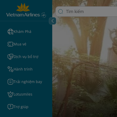
Khám Phá
Mua vé
Dịch vụ bổ trợ
Hành trình
Trải nghiệm bay
Lotusmiles
Trợ giúp