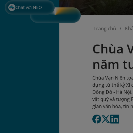
Chat với NEO
Trang chủ
Kh
Chùa V
năm tu
Chùa Vạn Niên tọa
dựng từ thế kỷ XI 
Đông Đô - Hà Nội. 
vật quý và tượng 
gian văn hóa, tín