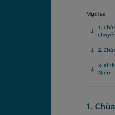
Mục lục
1. Chù
chuyể
2. Chù
3. Kin
Niên
1. Chù