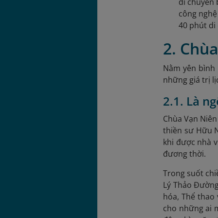
di chuyển 
công nghệ
40 phút di
2. Chùa
Nằm yên bình 
những giá trị l
2.1. Là n
Chùa Vạn Niên 
thiền sư Hữu N
khi được nhà v
đương thời.
Trong suốt chi
Lý Thảo Đường.
hóa, Thể thao 
cho những ai m