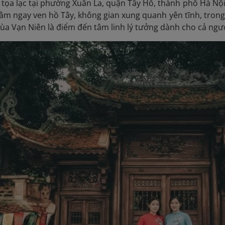
tọa lạc tại phường Xuân La, quận Tây Hồ, thành phố Hà Nội
, nằm ngay ven hồ Tây, không gian xung quanh yên tĩnh, tron
ùa Vạn Niên là điểm đến tâm linh lý tưởng dành cho cả ngư