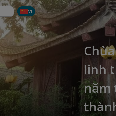
VI
Chùa 
linh 
năm 
thàn