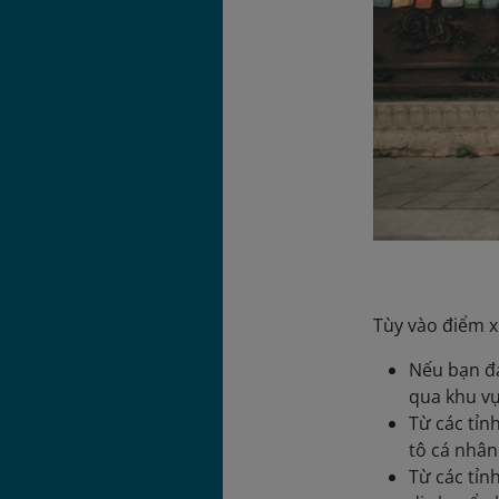
Tùy vào điểm x
Nếu bạn đa
qua khu vự
Từ các tỉn
tô cá nhân
Từ các tỉn