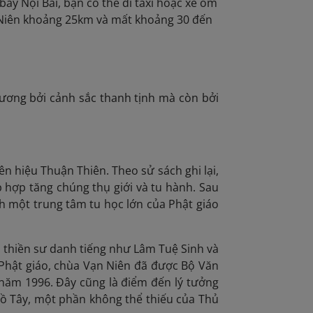
bay Nội Bài, bạn có thể đi taxi hoặc xe ôm
 Niên khoảng 25km và mất khoảng 30 đến
ương bởi cảnh sắc thanh tịnh mà còn bởi
n hiệu Thuận Thiên. Theo sử sách ghi lại,
p hợp tăng chúng thụ giới và tu hành. Sau
h một trung tâm tu học lớn của Phật giáo
ều thiền sư danh tiếng như Lâm Tuệ Sinh và
a Phật giáo, chùa Vạn Niên đã được Bộ Văn
ừ năm 1996. Đây cũng là điểm đến lý tưởng
Hồ Tây, một phần không thể thiếu của Thủ