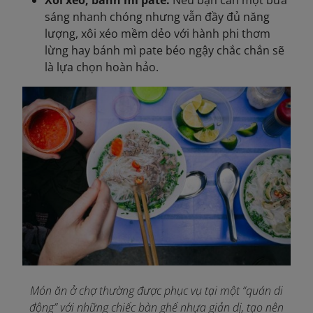
Xôi xéo, bánh mì pate:
Nếu bạn cần một bữa
sáng nhanh chóng nhưng vẫn đầy đủ năng
lượng, xôi xéo mềm dẻo với hành phi thơm
lừng hay bánh mì pate béo ngậy chắc chắn sẽ
là lựa chọn hoàn hảo.
Món ăn ở chợ thường được phục vụ tại một “quán di
động” với những chiếc bàn ghế nhựa giản dị, tạo nên