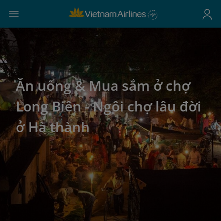
Ăn uống & Mua sắm ở chợ
Long Biên - Ngôi chợ lâu đời
ở Hà thành