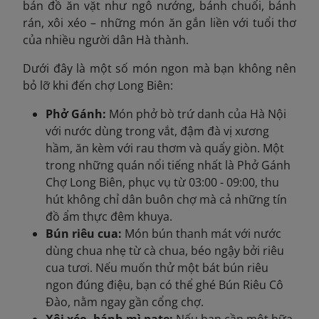
bán đồ ăn vặt như ngô nướng, bánh chuối, bánh
rán, xôi xéo – những món ăn gắn liền với tuổi thơ
của nhiều người dân Hà thành.
Dưới đây là một số món ngon mà bạn không nên
bỏ lỡ khi đến chợ Long Biên:
Phở Gánh:
Món phở bò trứ danh của Hà Nội
với nước dùng trong vắt, đậm đà vị xương
hầm, ăn kèm với rau thơm và quẩy giòn. Một
trong những quán nổi tiếng nhất là Phở Gánh
Chợ Long Biên, phục vụ từ 03:00 - 09:00, thu
hút không chỉ dân buôn chợ mà cả những tín
đồ ẩm thực đêm khuya.
Bún riêu cua:
Món bún thanh mát với nước
dùng chua nhẹ từ cà chua, béo ngậy bởi riêu
cua tươi. Nếu muốn thử một bát bún riêu
ngon đúng điệu, bạn có thể ghé Bún Riêu Cô
Đào, nằm ngay gần cổng chợ.