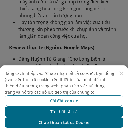
máy ảnh có khả năng chụp trong điều kiện
thiếu sáng hoặc ống kính góc rộng để có
những bức ảnh ấn tượng hơn.
Hãy tôn trọng không gian làm việc của tiểu
thương, xin phép trước khi chụp ảnh và tránh
làm gián đoạn công việc của họ.
Review thực tế (Nguồn: Google Maps):
Đặng Huỳnh Tú Giang: “Chợ Long Biên là
chứng nhân lịch sử và là di tích đẹp.”
Đỗ Thu Hương: “Tôi đã chụp được một bức
Bằng cách nhấp vào "Chấp nhận tất cả cookie", bạn đồng
ảnh của chợ về đêm thật bình dị và đẹp.”
ý với việc lưu trữ cookie trên thiết bị của mình để cải
thiện điều hướng trang web, phân tích việc sử dụng
trang và hỗ trợ các nỗ lực tiếp thị của chúng tôi.
Cài đặt cookie
Từ chối tất cả
Chat với NEO
Chấp thuận tất cả Cookie