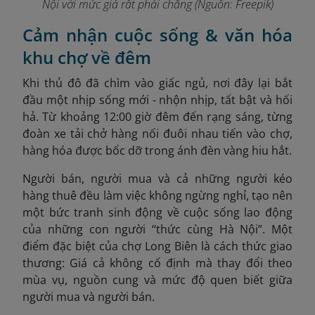
Nội với mức giá rất phải chăng (Nguồn: Freepik)
Cảm nhận cuộc sống & văn hóa
khu chợ về đêm
Khi thủ đô đã chìm vào giấc ngủ, nơi đây lại bắt
đầu một nhịp sống mới - nhộn nhịp, tất bật và hối
hả. Từ khoảng 12:00 giờ đêm đến rạng sáng, từng
đoàn xe tải chở hàng nối đuôi nhau tiến vào chợ,
hàng hóa được bốc dỡ trong ánh đèn vàng hiu hắt.
Người bán, người mua và cả những người kéo
hàng thuê đều làm việc không ngừng nghỉ, tạo nên
một bức tranh sinh động về cuộc sống lao động
của những con người “thức cùng Hà Nội”. Một
điểm đặc biệt của chợ Long Biên là cách thức giao
thương: Giá cả không cố định mà thay đổi theo
mùa vụ, nguồn cung và mức độ quen biết giữa
người mua và người bán.