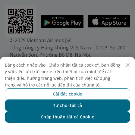
© 2025 Vietnam Airlines JSC
Tổng công ty Hàng không Việt Nam - CTCP. Số 200
Nguyễn Sơn, Phường Bồ Đề, Hà Nội.
Điện thoại: (+84-24) 38272289. Fax: (+84-24)
Bằng cách nhấp vào "Chấp nhận tất cả cookie", bạn đồng
38722375
ý với việc lưu trữ cookie trên thiết bị của mình để cải
Giấy chứng nhận đăng ký doanh nghiệp, mã số
thiện điều hướng trang web, phân tích việc sử dụng
doanh nghiệp 0100107518, đăng ký lần đầu ngày
trang và hỗ trợ các nỗ lực tiếp thị của chúng tôi.
30/6/2010, đăng ký thay đổi lần thứ 10 ngày
Cài đặt cookie
24/7/2025, cấp bởi Sở Tài chính Thành phố Hà Nội.
Từ chối tất cả
Chat với NEO
Chấp thuận tất cả Cookie