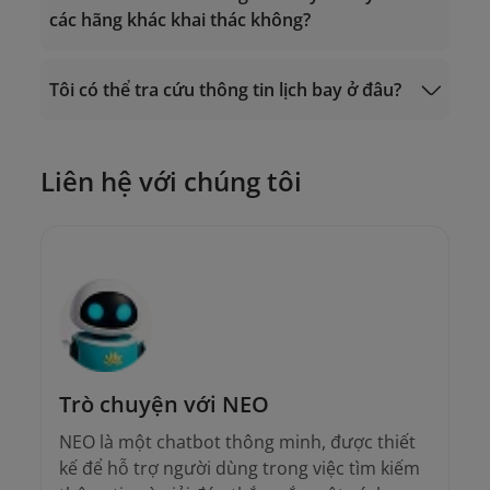
các hãng khác khai thác không?
Trung tâm Chăm sóc Khách hàng:
19001100 (cuộc gọi tại Việt Nam) hoặc
(+84-24) 38320320 (cuộc gọi từ nước
Tôi có thể tra cứu thông tin lịch bay ở đâu?
ngoài);
Hoặc gửi email đến địa chỉ
onlinesupport@vietnamairlines.com
.
Mua vé
Liên hệ với chúng tôi
Trò chuyện với NEO
NEO là một chatbot thông minh, được thiết
kế để hỗ trợ người dùng trong việc tìm kiếm