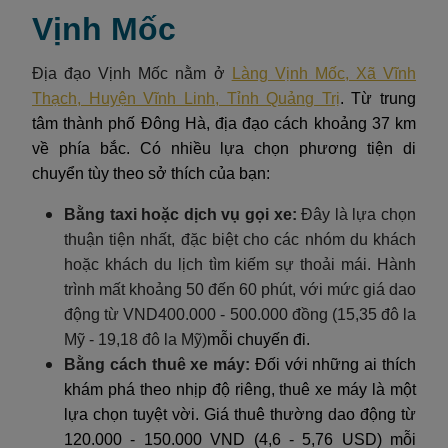
Vịnh Mốc
Địa đạo Vịnh Mốc nằm ở
Làng Vịnh Mốc, Xã Vĩnh
Thạch, Huyện Vĩnh Linh, Tỉnh Quảng Trị
. Từ trung
tâm thành phố Đông Hà, địa đạo cách khoảng 37 km
về phía bắc. Có nhiều lựa chọn phương tiện di
chuyển tùy theo sở thích của bạn:
Bằng taxi hoặc dịch vụ gọi xe:
Đây là lựa chọn
thuận tiện nhất, đặc biệt cho các nhóm du khách
hoặc khách du lịch tìm kiếm sự thoải mái. Hành
trình mất khoảng 50 đến 60 phút, với mức giá dao
động từ VND400.000 - 500.000 đồng (15,35 đô la
Mỹ - 19,18 đô la Mỹ)
mỗi chuyến đi.
Bằng cách thuê xe máy:
Đối với những ai thích
khám phá theo nhịp độ riêng, thuê xe máy là một
lựa chọn tuyệt vời. Giá thuê thường dao động từ
120.000 - 150.000 VND (4,6 - 5,76 USD) mỗi