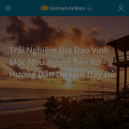
Trải Nghiệm Địa Đạo Vịnh
Mốc Như Người Bản Xứ –
Hướng Dẫn Du Lịch Đầy Đủ