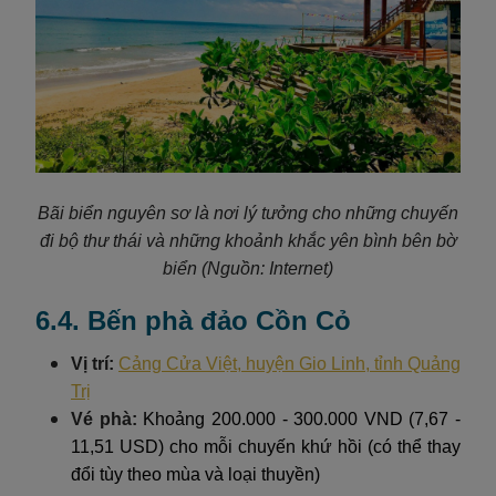
Bãi biển nguyên sơ là nơi lý tưởng cho những chuyến
đi bộ thư thái và những khoảnh khắc yên bình bên bờ
biển
(Nguồn: Internet)
6.4. Bến phà đảo Cồn Cỏ
Vị trí:
Cảng Cửa Việt, huyện Gio Linh, tỉnh Quảng
Trị
Vé phà:
Khoảng 200.000 - 300.000 VND (7,67 -
11,51 USD) cho mỗi chuyến khứ hồi (có thể thay
đổi tùy theo mùa và loại thuyền)