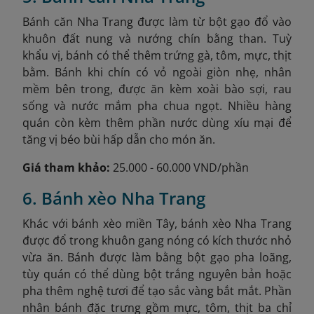
Bánh căn Nha Trang được làm từ bột gạo đổ vào
khuôn đất nung và nướng chín bằng than. Tuỳ
khẩu vị, bánh có thể thêm trứng gà, tôm, mực, thịt
bằm. Bánh khi chín có vỏ ngoài giòn nhẹ, nhân
mềm bên trong, được ăn kèm xoài bào sợi, rau
sống và nước mắm pha chua ngọt. Nhiều hàng
quán còn kèm thêm phần nước dùng xíu mại để
tăng vị béo bùi hấp dẫn cho món ăn.
Giá tham khảo:
25.000 - 60.000 VND/phần
6. Bánh xèo Nha Trang
Khác với bánh xèo miền Tây, bánh xèo Nha Trang
được đổ trong khuôn gang nóng có kích thước nhỏ
vừa ăn. Bánh được làm bằng bột gạo pha loãng,
tùy quán có thể dùng bột trắng nguyên bản hoặc
pha thêm nghệ tươi để tạo sắc vàng bắt mắt. Phần
nhân bánh đặc trưng gồm mực, tôm, thịt ba chỉ