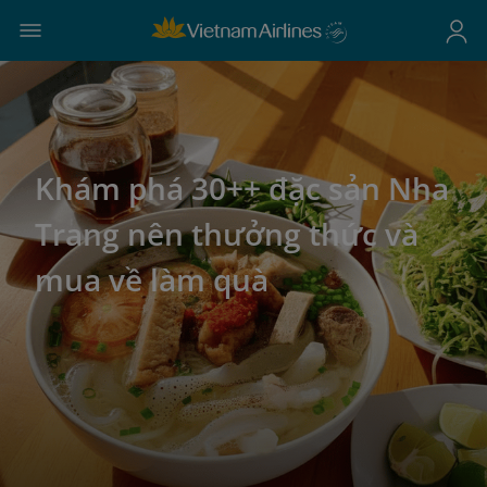
Khám phá 30++ đặc sản Nha
Trang nên thưởng thức và
mua về làm quà