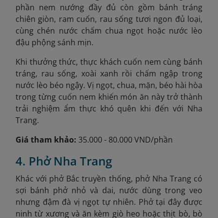
phần nem nướng đầy đủ còn gồm bánh tráng
chiên giòn, ram cuốn, rau sống tươi ngon đủ loại,
cùng chén nước chấm chua ngọt hoặc nước lèo
đậu phộng sánh mịn.
Khi thưởng thức, thực khách cuốn nem cùng bánh
tráng, rau sống, xoài xanh rồi chấm ngập trong
nước lèo béo ngậy. Vị ngọt, chua, mặn, béo hài hòa
trong từng cuốn nem khiến món ăn này trở thành
trải nghiệm ẩm thực khó quên khi đến với Nha
Trang.
Giá tham khảo:
35.000 - 80.000 VND/phần
4. Phở Nha Trang
Khác với phở Bắc truyền thống, phở Nha Trang có
sợi bánh phở nhỏ và dai, nước dùng trong veo
nhưng đậm đà vị ngọt tự nhiên. Phở tại đây được
ninh từ xương và ăn kèm giò heo hoặc thịt bò, bò