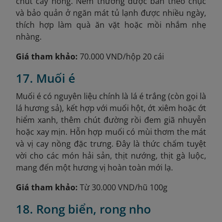
chút cay nồng. Nem thường được bán theo chục
và bảo quản ở ngăn mát tủ lạnh được nhiều ngày,
thích hợp làm quà ăn vặt hoặc mồi nhắm nhẹ
nhàng.
Giá tham khảo:
70.000 VND/hộp 20 cái
17. Muối é
Muối é có nguyên liệu chính là lá é trắng (còn gọi là
lá hương sả), kết hợp với muối hột, ớt xiêm hoặc ớt
hiểm xanh, thêm chút đường rồi đem giã nhuyễn
hoặc xay mịn. Hỗn hợp muối có mùi thơm the mát
và vị cay nồng đặc trưng. Đây là thức chấm tuyệt
vời cho các món hải sản, thịt nướng, thịt gà luộc,
mang đến một hương vị hoàn toàn mới lạ.
Giá tham khảo:
Từ 30.000 VND/hũ 100g
18. Rong biển, rong nho