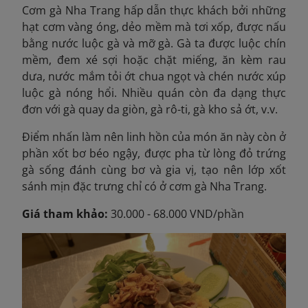
Cơm gà Nha Trang hấp dẫn thực khách bởi những
hạt cơm vàng óng, dẻo mềm mà tơi xốp, được nấu
bằng nước luộc gà và mỡ gà. Gà ta được luộc chín
mềm, đem xé sợi hoặc chặt miếng, ăn kèm rau
dưa, nước mắm tỏi ớt chua ngọt và chén nước xúp
luộc gà nóng hổi. Nhiều quán còn đa dạng thực
đơn với gà quay da giòn, gà rô-ti, gà kho sả ớt, v.v.
Điểm nhấn làm nên linh hồn của món ăn này còn ở
phần xốt bơ béo ngậy, được pha từ lòng đỏ trứng
gà sống đánh cùng bơ và gia vị, tạo nên lớp xốt
sánh mịn đặc trưng chỉ có ở cơm gà Nha Trang.
Giá tham khảo:
30.000 - 68.000 VND/phần