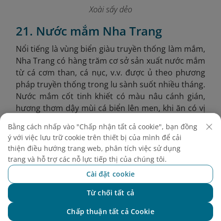
Xoài sấy dẻo
21. Nước mắm Nha Trang
Nổi tiếng là vùng biển giàu truyền thống làm mắm,
Nha Trang có hàng trăm cơ sở sản xuất nước mắm
từ cá cơm than, cá nục, v.v. được ủ theo phương
pháp truyền thống trong lu sành suốt nhiều tháng.
Nước mắm cốt tinh khiết có màu nâu cánh gián,
hương thơm dậy mùi cá biển lên men, khi ăn có vị
mặn mòi nhưng dịu nhẹ, hậu ngọt sâu và đậm vị.
Bằng cách nhấp vào "Chấp nhận tất cả cookie", bạn đồng
Ngoài nước mắm nguyên chất, các sản phẩm như
ý với việc lưu trữ cookie trên thiết bị của mình để cải
nước mắm nhĩ pha sẵn, mắm ruốc chưng, mắm
thiện điều hướng trang web, phân tích việc sử dụng
nêm, mắm lòng cá cũng rất được ưa chuộng.
trang và hỗ trợ các nỗ lực tiếp thị của chúng tôi.
Cài đặt cookie
Giá tham khảo:
Từ 55.000 VND/500ml tuỳ độ đạm
và loại nước mắm
Từ chối tất cả
Chat với NEO
Chấp thuận tất cả Cookie