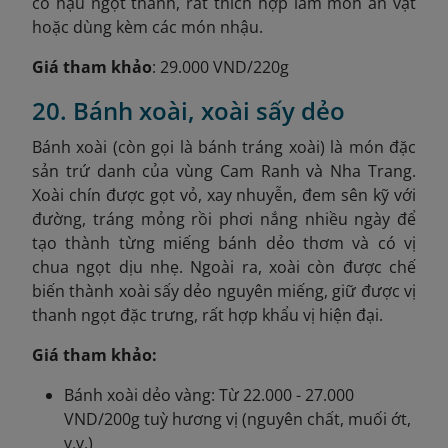
có hậu ngọt thanh, rất thích hợp làm món ăn vặt
hoặc dùng kèm các món nhậu.
Giá tham khảo
: 29.000 VND/220g
20. Bánh xoài, xoài sấy dẻo
Bánh xoài (còn gọi là bánh tráng xoài) là món đặc
sản trứ danh của vùng Cam Ranh và Nha Trang.
Xoài chín được gọt vỏ, xay nhuyễn, đem sên kỹ với
đường, tráng mỏng rồi phơi nắng nhiều ngày để
tạo thành từng miếng bánh dẻo thơm và có vị
chua ngọt dịu nhẹ. Ngoài ra, xoài còn được chế
biến thành xoài sấy dẻo nguyên miếng, giữ được vị
thanh ngọt đặc trưng, rất hợp khẩu vị hiện đại.
Giá tham khảo:
Bánh xoài dẻo vàng: Từ 22.000 - 27.000
VND/200g tuỳ hương vị (nguyên chất, muối ớt,
v.v.)