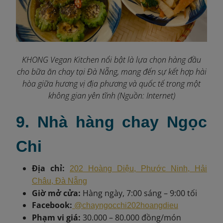
KHONG Vegan Kitchen nổi bật là lựa chọn hàng đầu
cho bữa ăn chay tại Đà Nẵng, mang đến sự kết hợp hài
hòa giữa hương vị địa phương và quốc tế trong một
không gian yên tĩnh (Nguồn: Internet)
9. Nhà hàng chay Ngọc
Chi
Địa chỉ:
202 Hoàng Diệu, Phước Ninh, Hải
Châu, Đà Nẵng
Giờ mở cửa:
Hàng ngày, 7:00 sáng – 9:00 tối
Facebook:
@chayngocchi202hoangdieu
Phạm vi giá:
30.000 – 80.000 đồng/món