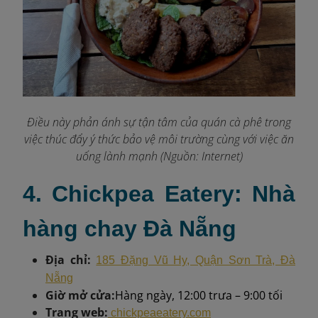
Điều này phản ánh sự tận tâm của quán cà phê trong
việc thúc đẩy ý thức bảo vệ môi trường cùng với việc ăn
uống lành mạnh (Nguồn: Internet)
4. Chickpea Eatery: Nhà
hàng chay Đà Nẵng
Địa chỉ:
185 Đặng Vũ Hy, Quận Sơn Trà, Đà
Nẵng
Giờ mở cửa:
Hàng ngày, 12:00 trưa – 9:00 tối
Trang web:
chickpeaeatery.com