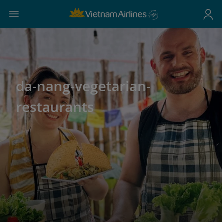
da-nang-vegetarian-
restaurants