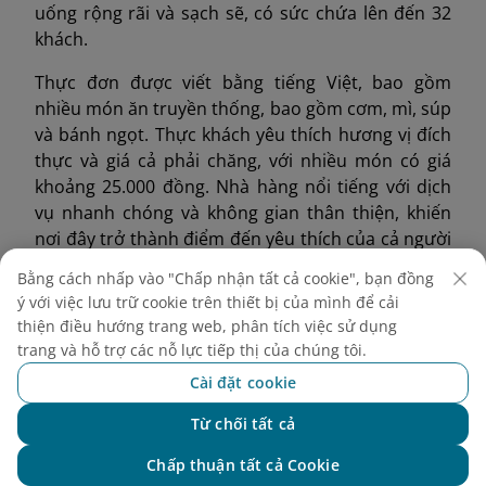
uống rộng rãi và sạch sẽ, có sức chứa lên đến 32
khách.
Thực đơn được viết bằng tiếng Việt, bao gồm
nhiều món ăn truyền thống, bao gồm cơm, mì, súp
và bánh ngọt. Thực khách yêu thích hương vị đích
thực và giá cả phải chăng, với nhiều món có giá
khoảng 25.000 đồng. Nhà hàng nổi tiếng với dịch
vụ nhanh chóng và không gian thân thiện, khiến
nơi đây trở thành điểm đến yêu thích của cả người
dân địa phương và du khách muốn thưởng thức
Bằng cách nhấp vào "Chấp nhận tất cả cookie", bạn đồng
ẩm thực chay ngon miệng.
ý với việc lưu trữ cookie trên thiết bị của mình để cải
thiện điều hướng trang web, phân tích việc sử dụng
trang và hỗ trợ các nỗ lực tiếp thị của chúng tôi.
Cài đặt cookie
Từ chối tất cả
Chat với NEO
Chấp thuận tất cả Cookie