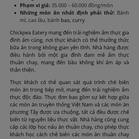
Phạm vi giá:
35.000 – 60.000 đồng/món
Những món ăn nhất định phải thử:
B
á
nh
mì
, cao l
ầ
u,
bánh
bao, curry
Chickpea Eatery mang đến trải nghiệm ẩm thực gia
đình ấm cúng, nơi thực khách có thể thưởng thức
bữa ăn trong không gian yên tĩnh. Nhà hàng được
điều hành bởi một gia đình đam mê ẩm thực
thuần chay, mang đến bầu không khí ấm áp và
thân thiện.
Thực khách có thể quan sát quá trình chế biến
món ăn trong bếp mở, mang đến trải nghiệm ẩm
thực độc đáo. Thực đơn bao gồm sự kết hợp giữa
các món ăn truyền thống Việt Nam và các món ăn
phương Tây được ưa chuộng, tất cả đều được chế
biến từ nguyên liệu thực vật. Nhà hàng cũng cung
cấp các lớp học nấu ăn thuần chay, cho phép thực
khách học cách chế biến các món ăn thuần chay