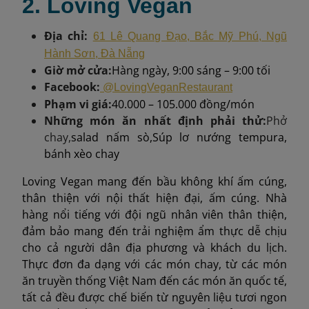
2. Loving Vegan
Địa chỉ:
61 Lê Quang Đạo, Bắc Mỹ Phú, Ngũ
Hành Sơn, Đà Nẵng
Giờ mở cửa:
Hàng ngày, 9:00 sáng – 9:00 tối
Facebook:
@LovingVeganRestaurant
Phạm vi giá:
40.000 – 105.000 đồng/món
Những món ăn nhất định phải thử:
Phở
chay,
salad nấm sò,Súp lơ nướng tempura,
bánh xèo chay
Loving Vegan mang đến bầu không khí ấm cúng,
thân thiện với nội thất hiện đại, ấm cúng. Nhà
hàng nổi tiếng với đội ngũ nhân viên thân thiện,
đảm bảo mang đến trải nghiệm ẩm thực dễ chịu
cho cả người dân địa phương và khách du lịch.
Thực đơn đa dạng với các món chay, từ các món
ăn truyền thống Việt Nam đến các món ăn quốc tế,
tất cả đều được chế biến từ nguyên liệu tươi ngon