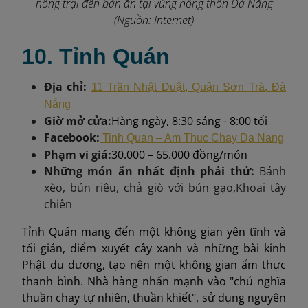
nông trại đến bàn ăn tại vùng nông thôn Đà Nẵng
(Nguồn: Internet)
10. Tỉnh Quán
Địa chỉ:
11 Trần Nhật Duật, Quận Sơn Trà, Đà
Nẵng
Giờ mở cửa:
Hàng ngày, 8:30 sáng - 8:00 tối
Facebook:
Tinh Quan – Am Thuc Chay Da Nang
Phạm vi giá:
30.000 – 65.000 đồng/món
Những món ăn nhất định phải thử:
Bánh
xèo, bún riêu, chả giò với bún gạo
,
Khoai tây
chiên
Tỉnh Quán mang đến một không gian yên tĩnh và
tối giản, điểm xuyết cây xanh và những bài kinh
Phật du dương, tạo nên một không gian ẩm thực
thanh bình. Nhà hàng nhấn mạnh vào "chủ nghĩa
thuần chay tự nhiên, thuần khiết", sử dụng nguyên