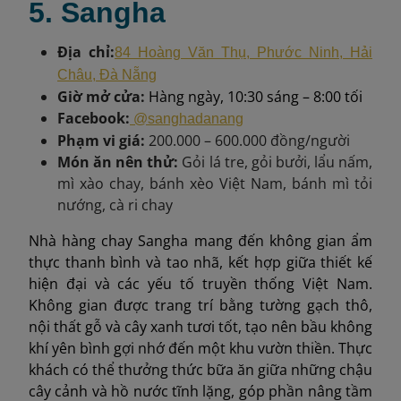
5. Sangha
Địa chỉ:
84 Hoàng Văn Thụ, Phước Ninh, Hải
Châu, Đà Nẵng
Giờ mở cửa:
Hàng ngày, 10:30 sáng – 8:00 tối
Facebook:
@sanghadanang
Phạm vi giá:
200.000 – 600.000 đồng/người
Món ăn nên thử:
Gỏi lá tre, gỏi bưởi, lẩu nấm,
mì xào chay, bánh xèo Việt Nam, bánh mì tỏi
nướng, cà ri chay
Nhà hàng chay Sangha mang đến không gian ẩm
thực thanh bình và tao nhã, kết hợp giữa thiết kế
hiện đại và các yếu tố truyền thống Việt Nam.
Không gian được trang trí bằng tường gạch thô,
nội thất gỗ và cây xanh tươi tốt, tạo nên bầu không
khí yên bình gợi nhớ đến một khu vườn thiền. Thực
khách có thể thưởng thức bữa ăn giữa những chậu
cây cảnh và hồ nước tĩnh lặng, góp phần nâng tầm