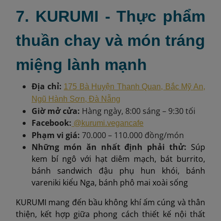
7. KURUMI - Thực phẩm
thuần chay và món tráng
miệng lành mạnh
Địa chỉ:
175 Bà Huyện Thanh Quan, Bắc Mỹ An,
Ngũ Hành Sơn, Đà Nẵng
Giờ mở cửa:
Hàng ngày, 8:00 sáng – 9:30 tối
Facebook:
@kurumi.vegancafe
Phạm vi giá:
70.000 – 110.000 đồng/món
Những món ăn nhất định phải thử:
Súp
kem bí ngô với hạt diêm mạch, bát burrito,
bánh sandwich đậu phụ hun khói, bánh
vareniki kiểu Nga, bánh phô mai xoài sống
KURUMI mang đến bầu không khí ấm cúng và thân
thiện, kết hợp giữa phong cách thiết kế nội thất