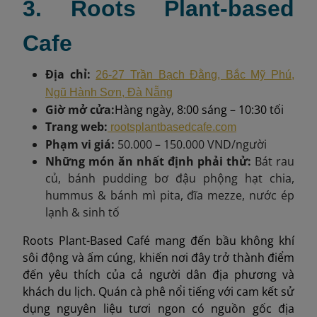
3. Roots Plant-based
Cafe
Địa chỉ:
26-27 Trần Bạch Đằng, Bắc Mỹ Phú,
Ngũ Hành Sơn, Đà Nẵng
Giờ mở cửa:
Hàng ngày, 8:00 sáng – 10:30 tối
Trang web:
rootsplantbasedcafe.com
Phạm vi giá:
50.000 – 150.000 VND/người
Những món ăn nhất định phải thử:
Bát rau
củ, bánh pudding bơ đậu phộng hạt chia,
hummus & bánh mì pita, đĩa mezze, nước ép
lạnh & sinh tố
Roots Plant-Based Café mang đến bầu không khí
sôi động và ấm cúng, khiến nơi đây trở thành điểm
đến yêu thích của cả người dân địa phương và
khách du lịch. Quán cà phê nổi tiếng với cam kết sử
dụng nguyên liệu tươi ngon có nguồn gốc địa