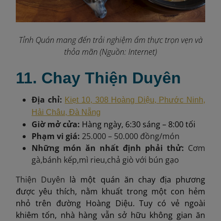
Tỉnh Quán mang đến trải nghiệm ẩm thực trọn vẹn và
thỏa mãn (Nguồn: Internet)
11. Chay Thiện Duyên
Địa chỉ:
Kiẹt 10, 308 Hoàng Diệu, Phước Ninh,
Hải Châu, Đà Nẵng
Giờ mở cửa:
Hàng ngày, 6:30 sáng – 8:00 tối
Phạm vi giá:
25.000 – 50.000 đồng/món
Những món ăn nhất định phải thử:
Cơm
gà
,
bánh kếp
,
mì rieu
,
chả giò với bún gạo
Thiện Duyên
là một quán ăn chay địa phương
được yêu thích, nằm khuất trong một con hẻm
nhỏ trên đường Hoàng Diệu. Tuy có vẻ ngoài
khiêm tốn, nhà hàng vẫn sở hữu không gian ăn