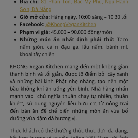
Địa chỉ:
81 Phan Tôn, Bắc Mỹ Phú, Ngũ Hành
Sơn, Đà Nẵng
Giờ mở cửa:
Hàng ngày, 10:00 sáng – 10:30 tối
Facebook:
@KhongVeganKitchen
Phạm vi giá:
45.000 – 90.000 đồng/món
Những món ăn nhất định phải thử
:
Taco
nấm giòn, cà ri đậu gà, lẩu nấm, bánh mì,
khoai tây chiên
KHONG Vegan Kitchen mang đến một không gian
thanh bình và tối giản, được tô điểm bởi cây xanh
và những bài kinh Phật nhẹ nhàng, tạo nên một
bầu không khí ăn uống yên bình. Nhà hàng nhấn
mạnh vào "chủ nghĩa thuần chay tự nhiên, thuần
khiết", sử dụng nguyên liệu hữu cơ, từ nông trại
đến bàn ăn để chế biến những món ăn vừa bổ
dưỡng vừa đậm đà hương vị.
Thực khách có thể thưởng thức thực đơn đa dạng,
kết hợp hương vị truyền thống Việt Nam với ảnh