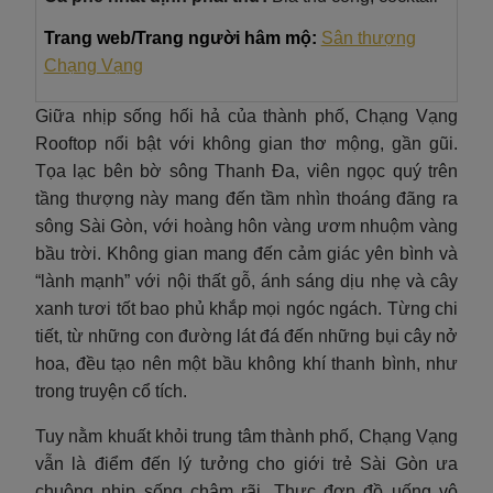
Trang web/Trang người hâm mộ:
Sân thượng
Chạng Vạng
Giữa nhịp sống hối hả của thành phố, Chạng Vạng
Rooftop nổi bật với không gian thơ mộng, gần gũi.
Tọa lạc bên bờ sông Thanh Đa, viên ngọc quý trên
tầng thượng này mang đến tầm nhìn thoáng đãng ra
sông Sài Gòn, với hoàng hôn vàng ươm nhuộm vàng
bầu trời. Không gian mang đến cảm giác yên bình và
“lành mạnh” với nội thất gỗ, ánh sáng dịu nhẹ và cây
xanh tươi tốt bao phủ khắp mọi ngóc ngách. Từng chi
tiết, từ những con đường lát đá đến những bụi cây nở
hoa, đều tạo nên một bầu không khí thanh bình, như
trong truyện cổ tích.
Tuy nằm khuất khỏi trung tâm thành phố, Chạng Vạng
vẫn là điểm đến lý tưởng cho giới trẻ Sài Gòn ưa
chuộng nhịp sống chậm rãi. Thực đơn đồ uống vô