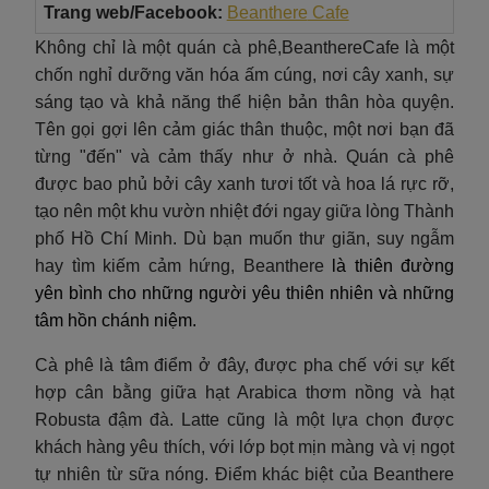
Trang web/Facebook:
Beanthere
Cafe
Không chỉ là một quán cà phê,BeanthereCafe là một
chốn nghỉ dưỡng văn hóa ấm cúng, nơi cây xanh, sự
sáng tạo và khả năng thể hiện bản thân hòa quyện.
Tên gọi gợi lên cảm giác thân thuộc, một nơi bạn đã
từng "đến" và cảm thấy như ở nhà. Quán cà phê
được bao phủ bởi cây xanh tươi tốt và hoa lá rực rỡ,
tạo nên một khu vườn nhiệt đới ngay giữa lòng Thành
phố Hồ Chí Minh. Dù bạn muốn thư giãn, suy ngẫm
hay tìm kiếm cảm hứng, Beanthere
là thiên đường
yên bình cho những người yêu thiên nhiên và những
tâm hồn chánh niệm.
Cà phê là tâm điểm ở đây, được pha chế với sự kết
hợp cân bằng giữa hạt Arabica thơm nồng và hạt
Robusta đậm đà. Latte cũng là một lựa chọn được
khách hàng yêu thích, với lớp bọt mịn màng và vị ngọt
tự nhiên từ sữa nóng. Điểm khác biệt của Beanthere