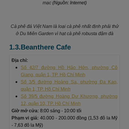
mạc
(Nguồn: Internet)
Cà phê đá Việt Nam là loại cà phê nhất định phải thử
ở Du Miên Garden vì hạt cà phê robusta đậm đà
1.3.Beanthere Cafe
Địa chỉ:
Số 42/7 đường Hồ Hảo Hớn, phường Cô
Giang, quận 1, TP. Hồ Chí Minh
Số 3/5 đường Hoàng Sa, phường Đa Kao,
quận 1, TP. Hồ Chí Minh
Số 39/5 đường Hoàng Dư Khương, phường
12, quận 10, TP. Hồ Chí Minh
Giờ mở cửa:
8:00 sáng - 10:00 tối
Phạm vi giá:
40.000 - 200.000 đồng (1,53 đô la Mỹ
- 7,63 đô la Mỹ)