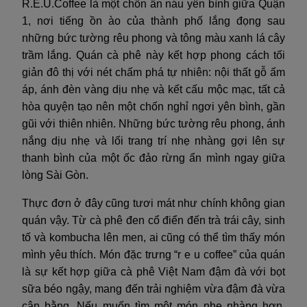
R.E.U.Coffee là một chốn ẩn náu yên bình giữa Quận
1, nơi tiếng ồn ào của thành phố lắng đọng sau
những bức tường rêu phong và tông màu xanh lá cây
trầm lắng. Quán cà phê này kết hợp phong cách tối
giản đô thị với nét chấm phá tự nhiên: nội thất gỗ ấm
áp, ánh đèn vàng dịu nhẹ và kết cấu mộc mạc, tất cả
hòa quyện tạo nên một chốn nghỉ ngơi yên bình, gần
gũi với thiên nhiên. Những bức tường rêu phong, ánh
nắng dịu nhẹ và lối trang trí nhẹ nhàng gợi lên sự
thanh bình của một ốc đảo rừng ẩn mình ngay giữa
lòng Sài Gòn.
Thực đơn ở đây cũng tươi mát như chính không gian
quán vậy. Từ cà phê đen cổ điển đến trà trái cây, sinh
tố và kombucha lên men, ai cũng có thể tìm thấy món
mình yêu thích. Món đặc trưng “r e u coffee” của quán
là sự kết hợp giữa cà phê Việt Nam đậm đà với bọt
sữa béo ngậy, mang đến trải nghiệm vừa đậm đà vừa
cân bằng. Nếu muốn tìm một món nhẹ nhàng hơn,