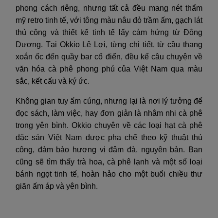
phong cách riêng, nhưng tất cả đều mang nét thẩm
mỹ retro tinh tế, với tông màu nâu đỏ trầm ấm, gạch lát
thủ công và thiết kế tinh tế lấy cảm hứng từ Đông
Dương. Tại Okkio Lê Lợi, từng chi tiết, từ cầu thang
xoắn ốc đến quầy bar cổ điển, đều kể câu chuyện về
văn hóa cà phê phong phú của Việt Nam qua màu
sắc, kết cấu và ký ức.
Không gian tuy ấm cúng, nhưng lại là nơi lý tưởng để
đọc sách, làm việc, hay đơn giản là nhâm nhi cà phê
trong yên bình. Okkio chuyên về các loại hạt cà phê
đặc sản Việt Nam được pha chế theo kỹ thuật thủ
công, đảm bảo hương vị đậm đà, nguyên bản. Bạn
cũng sẽ tìm thấy trà hoa, cà phê lạnh và một số loại
bánh ngọt tinh tế, hoàn hảo cho một buổi chiều thư
giãn ấm áp và yên bình.