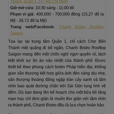
Thành, quận 1, TP. Hồ Chí Minh
Giờ mở cửa:
10:30 sáng - 11:00 tối
Phạm vi giá:
400.000 - 700.000 đồng (15,27 đô la
Mỹ - 26,72 đô la Mỹ)
Trang web/Facebook:
Chanh Bistro Rooftop
Saigon
Tọa lạc tại trung tâm Quận 1, chỉ cách Chợ Bến
Thành một quãng đi bộ ngắn, Chanh Bistro Rooftop
Saigon mang đến một chốn nghỉ ngơi quyến rũ, tách
biệt khỏi sự ồn ào náo nhiệt của thành phố. Được
thiết kế theo phong cách bistro Pháp hiện đại, không
gian sân thượng kết hợp giữa ánh đèn vàng dịu nhẹ,
sân thượng thoáng đãng ngập tràn cây xanh và tầm
nhìn bao quát đường chân trời Sài Gòn lung linh về
đêm. Dù bạn đang lên kế hoạch cho một bữa tối lãng
mạn hay chỉ đơn giản là muốn thư giãn với tầm nhìn
ra thành phố, Chanh Bistro đều là lựa chọn hoàn hảo.