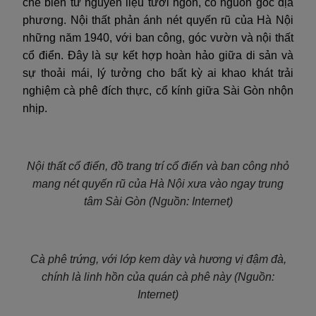
chế biến từ nguyên liệu tươi ngon, có nguồn gốc địa
phương. Nội thất phản ánh nét quyến rũ của Hà Nội
những năm 1940, với ban công, góc vườn và nội thất
cổ điển. Đây là sự kết hợp hoàn hảo giữa di sản và
sự thoải mái, lý tưởng cho bất kỳ ai khao khát trải
nghiệm cà phê đích thực, cổ kính giữa Sài Gòn nhộn
nhịp.
Nội thất cổ điển, đồ trang trí cổ điển và ban công nhỏ
mang nét quyến rũ của Hà Nội xưa vào ngay trung
tâm Sài Gòn (Nguồn: Internet)
Cà phê trứng, với lớp kem dày và hương vị đậm đà,
chính là linh hồn của quán cà phê này (Nguồn:
Internet)