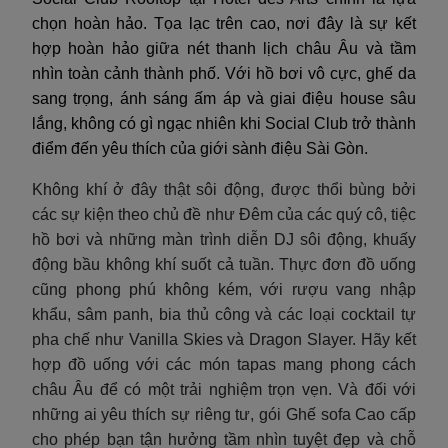
chọn hoàn hảo. Tọa lạc trên cao, nơi đây là sự kết
hợp hoàn hảo giữa nét thanh lịch châu Âu và tầm
nhìn toàn cảnh thành phố. Với hồ bơi vô cực, ghế da
sang trọng, ánh sáng ấm áp và giai điệu house sâu
lắng, không có gì ngạc nhiên khi Social Club trở thành
điểm đến yêu thích của giới sành điệu Sài Gòn.
Không khí ở đây thật sôi động, được thổi bùng bởi
các sự kiện theo chủ đề như Đêm của các quý cô, tiệc
hồ bơi và những màn trình diễn DJ sôi động, khuấy
động bầu không khí suốt cả tuần. Thực đơn đồ uống
cũng phong phú không kém, với rượu vang nhập
khẩu, sâm panh, bia thủ công và các loại cocktail tự
pha chế như Vanilla Skies và Dragon Slayer. Hãy kết
hợp đồ uống với các món tapas mang phong cách
châu Âu để có một trải nghiệm trọn vẹn. Và đối với
những ai yêu thích sự riêng tư, gói Ghế sofa Cao cấp
cho phép bạn tận hưởng tầm nhìn tuyệt đẹp và chỗ