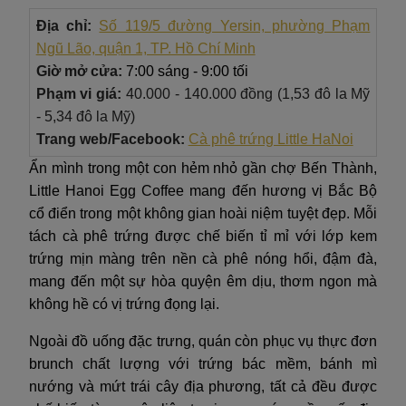
Địa chỉ:
Số 119/5 đường Yersin, phường Phạm
Ngũ Lão, quận 1, TP. Hồ Chí Minh
Giờ mở cửa:
7:00 sáng - 9:00 tối
Phạm vi giá:
40.000 - 140.000 đồng (1,53 đô la Mỹ
- 5,34 đô la Mỹ)
Trang web/Facebook:
Cà phê trứng Little HaNoi
Ẩn mình trong một con hẻm nhỏ gần chợ Bến Thành,
Little Hanoi Egg Coffee mang đến hương vị Bắc Bộ
cổ điển trong một không gian hoài niệm tuyệt đẹp. Mỗi
tách cà phê trứng được chế biến tỉ mỉ với lớp kem
trứng mịn màng trên nền cà phê nóng hổi, đậm đà,
mang đến một sự hòa quyện êm dịu, thơm ngon mà
không hề có vị trứng đọng lại.
Ngoài đồ uống đặc trưng, quán còn phục vụ thực đơn
brunch chất lượng với trứng bác mềm, bánh mì
nướng và mứt trái cây địa phương, tất cả đều được