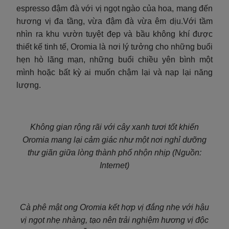
espresso đậm đà với vị ngọt ngào của hoa, mang đến
hương vị đa tầng, vừa đậm đà vừa êm dịu.Với tầm
nhìn ra khu vườn tuyệt đẹp và bầu không khí được
thiết kế tinh tế, Oromia là nơi lý tưởng cho những buổi
hẹn hò lãng mạn, những buổi chiều yên bình một
mình hoặc bất kỳ ai muốn chậm lại và nạp lại năng
lượng.
Không gian rộng rãi với cây xanh tươi tốt khiến
Oromia mang lại cảm giác như một nơi nghỉ dưỡng
thư giãn giữa lòng thành phố nhộn nhịp (Nguồn:
Internet)
Cà phê mật ong Oromia kết hợp vị đắng nhẹ với hậu
vị ngọt nhẹ nhàng, tạo nên trải nghiệm hương vị độc