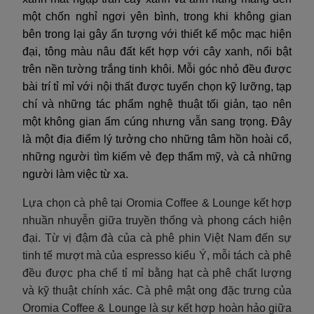
một chốn nghỉ ngơi yên bình, trong khi không gian
bên trong lại gây ấn tượng với thiết kế mộc mạc hiện
đại, tông màu nâu đất kết hợp với cây xanh, nổi bật
trên nền tường trắng tinh khôi. Mỗi góc nhỏ đều được
bài trí tỉ mỉ với nội thất được tuyển chọn kỹ lưỡng, tạp
chí và những tác phẩm nghệ thuật tối giản, tạo nên
một không gian ấm cúng nhưng vẫn sang trọng. Đây
là một địa điểm lý tưởng cho những tâm hồn hoài cổ,
những người tìm kiếm vẻ đẹp thẩm mỹ, và cả những
người làm việc từ xa.
Lựa chọn cà phê tại Oromia Coffee & Lounge kết hợp
nhuần nhuyễn giữa truyền thống và phong cách hiện
đại. Từ vị đậm đà của cà phê phin Việt Nam đến sự
tinh tế mượt mà của espresso kiểu Ý, mỗi tách cà phê
đều được pha chế tỉ mỉ bằng hạt cà phê chất lượng
và kỹ thuật chính xác. Cà phê mật ong đặc trưng của
Oromia Coffee & Lounge là sự kết hợp hoàn hảo giữa