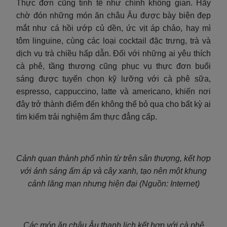
Thực đơn cũng tinh tế như chính không gian. Hãy
chờ đón những món ăn châu Âu được bày biện đẹp
mắt như cá hồi ướp củ dền, ức vịt áp chảo, hay mì
tôm linguine, cùng các loại cocktail đặc trưng, trà và
dịch vụ trà chiều hấp dẫn. Đối với những ai yêu thích
cà phê, tầng thượng cũng phục vụ thực đơn buổi
sáng được tuyển chọn kỹ lưỡng với cà phê sữa,
espresso, cappuccino, latte và americano, khiến nơi
đây trở thành điểm đến không thể bỏ qua cho bất kỳ ai
tìm kiếm trải nghiệm ẩm thực đẳng cấp.
Cảnh quan thành phố nhìn từ trên sân thượng, kết hợp
với ánh sáng ấm áp và cây xanh, tạo nên một khung
cảnh lãng mạn nhưng hiện đại (Nguồn: Internet)
Các món ăn châu Âu thanh lịch kết hợp với cà phê