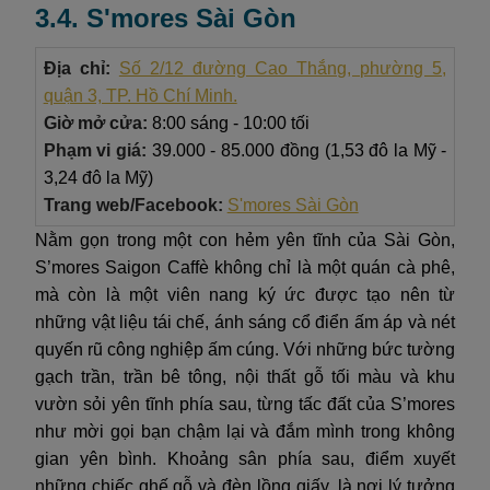
3.4. S'mores Sài Gòn
Địa chỉ:
Số 2/12 đường Cao Thắng, phường 5,
quận 3, TP. Hồ Chí Minh.
Giờ mở cửa:
8:00 sáng - 10:00 tối
Phạm vi giá:
39.000 - 85.000 đồng (1,53 đô la Mỹ -
3,24 đô la Mỹ)
Trang web/Facebook:
S'mores Sài Gòn
Nằm gọn trong một con hẻm yên tĩnh của Sài Gòn,
S’mores Saigon Caffè không chỉ là một quán cà phê,
mà còn là một viên nang ký ức được tạo nên từ
những vật liệu tái chế, ánh sáng cổ điển ấm áp và nét
quyến rũ công nghiệp ấm cúng. Với những bức tường
gạch trần, trần bê tông, nội thất gỗ tối màu và khu
vườn sỏi yên tĩnh phía sau, từng tấc đất của S’mores
như mời gọi bạn chậm lại và đắm mình trong không
gian yên bình. Khoảng sân phía sau, điểm xuyết
những chiếc ghế gỗ và đèn lồng giấy, là nơi lý tưởng