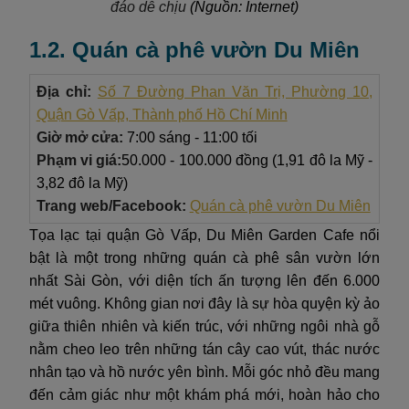
đáo dễ chịu
(Nguồn: Internet)
1.2. Quán cà phê vườn Du Miên
Địa chỉ:
Số 7 Đường Phan Văn Trị, Phường 10,
Quận Gò Vấp, Thành phố Hồ Chí Minh
Giờ mở cửa:
7:00 sáng - 11:00 tối
Phạm vi giá:
50.000 - 100.000 đồng (1,91 đô la Mỹ -
3,82 đô la Mỹ)
Trang web/Facebook:
Quán cà phê vườn Du Miên
Tọa lạc tại quận Gò Vấp, Du Miên Garden Cafe nổi
bật là một trong những quán cà phê sân vườn lớn
nhất Sài Gòn, với diện tích ấn tượng lên đến 6.000
mét vuông. Không gian nơi đây là sự hòa quyện kỳ ảo
giữa thiên nhiên và kiến trúc, với những ngôi nhà gỗ
nằm cheo leo trên những tán cây cao vút, thác nước
nhân tạo và hồ nước yên bình. Mỗi góc nhỏ đều mang
đến cảm giác như một khám phá mới, hoàn hảo cho