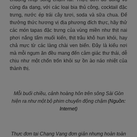
cùng đa dạng, với các loại bia thủ công, cocktail đặc
trưng, nước ép trái cây tươi, soda và sữa chua. Để
thưởng thức hương vị địa phương đích thực, hãy thử
các món tapas đặc trưng của vùng miền như thịt nai
phơi nắng tẩm muối kiến, thịt trâu khô hun khói, hay
chả mực từ các làng chài ven biển. Đây là kiểu nơi
mà mỗi ngụm ăn đều mang đến cảm giác thư thái, dễ
chịu như một chốn trốn khỏi sự ồn ào náo nhiệt của
thành thị.
Mỗi buổi chiều, cảnh hoàng hôn trên sông Sài Gòn
hiện ra như một bộ phim chuyển động chậm
(Nguồn:
Internet)
Thực đơn tại Chạng Vạng đơn giản nhưng hoàn toàn