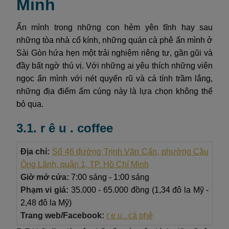
Minh
Ẩn mình trong những con hẻm yên tĩnh hay sau
những tòa nhà cổ kính, những quán cà phê ẩn mình ở
Sài Gòn hứa hẹn một trải nghiệm riêng tư, gần gũi và
đầy bất ngờ thú vị. Với những ai yêu thích những viên
ngọc ẩn mình với nét quyến rũ và cá tính trầm lắng,
những địa điểm ấm cúng này là lựa chọn không thể
bỏ qua.
3.1. r ê u . coffee
Địa chỉ:
Số 46 đường Trịnh Văn Cấn, phường Cầu
Ông Lãnh, quận 1, TP. Hồ Chí Minh
Giờ mở cửa:
7:00 sáng - 1:00 sáng
Phạm vi giá:
35.000 - 65.000 đồng (1,34 đô la Mỹ -
2,48 đô la Mỹ)
Trang web/Facebook:
r e u . cà phê