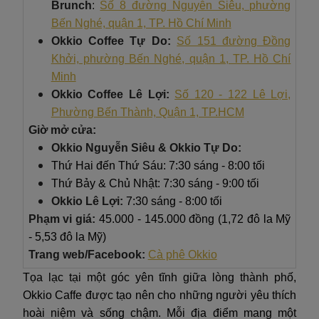
Brunch
:
Số 8 đường Nguyễn Siêu, phường
Bến Nghé, quận 1, TP. Hồ Chí Minh
Okkio Coffee Tự Do:
Số 151 đường Đồng
Khởi, phường Bến Nghé, quận 1, TP. Hồ Chí
Minh
Okkio Coffee Lê Lợi:
Số 120 - 122 Lê Lợi,
Phường Bến Thành, Quận 1, TP.HCM
Giờ mở cửa:
Okkio Nguyễn Siêu & Okkio Tự Do:
Thứ Hai đến Thứ Sáu: 7:30 sáng - 8:00 tối
Thứ Bảy & Chủ Nhật: 7:30 sáng - 9:00 tối
Okkio Lê Lợi:
7:30 sáng - 8:00 tối
Phạm vi giá:
45.000 - 145.000 đồng (1,72 đô la Mỹ
- 5,53 đô la Mỹ)
Trang web/Facebook:
Cà phê Okkio
Tọa lạc tại một góc yên tĩnh giữa lòng thành phố,
Okkio Caffe được tạo nên cho những người yêu thích
hoài niệm và sống chậm. Mỗi địa điểm mang một