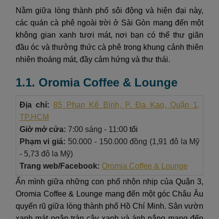
Nằm giữa lòng thành phố sôi động và hiện đại này,
các quán cà phê ngoài trời ở Sài Gòn mang đến một
không gian xanh tươi mát, nơi bạn có thể thư giãn
đầu óc và thưởng thức cà phê trong khung cảnh thiên
nhiên thoáng mát, đầy cảm hứng và thư thái.
1.1. Oromia Coffee & Lounge
Địa chỉ:
85 Phan Kế Bính, P. Đa Kao, Quận 1,
TP.HCM
Giờ mở cửa:
7:00 sáng - 11:00
tối
Phạm vi giá:
50.000 - 150.000 đồng (1,91 đô la Mỹ
- 5,73 đô la Mỹ)
Trang web/Facebook:
Oromia Coffee & Lounge
Ẩn mình giữa những con phố nhộn nhịp của Quận 3,
Oromia Coffee & Lounge mang đến một góc Châu Âu
quyến rũ giữa lòng thành phố Hồ Chí Minh. Sân vườn
xanh mát ngập tràn cây xanh và ánh nắng mang đến