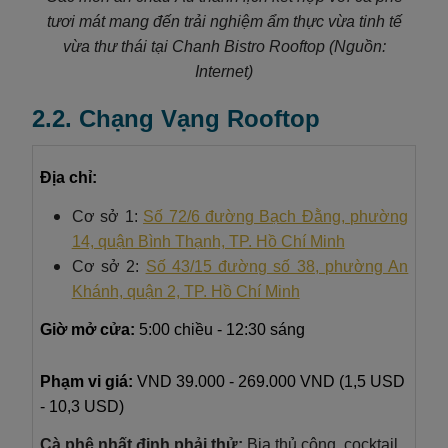
tươi mát mang đến trải nghiệm ẩm thực vừa tinh tế
vừa thư thái tại Chanh Bistro Rooftop (Nguồn:
Internet)
2.2. Chạng Vạng Rooftop
Địa chỉ:
Cơ sở 1:
Số 72/6 đường Bạch Đằng, phường
14, quận Bình Thạnh, TP. Hồ Chí Minh
Cơ sở 2:
Số 43/15 đường số 38, phường An
Khánh, quận 2, TP. Hồ Chí Minh
Giờ mở cửa:
5:00 chiều - 12:30 sáng
Phạm vi giá:
VND
39.000 - 269.000 VND (1,5 USD
- 10,3 USD)
Cà phê nhất định phải thử:
Bia thủ công, cocktail